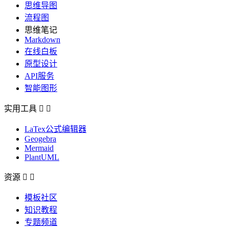
思维导图
流程图
思维笔记
Markdown
在线白板
原型设计
API服务
智能图形
实用工具


LaTex公式编辑器
Geogebra
Mermaid
PlantUML
资源


模板社区
知识教程
专题频道