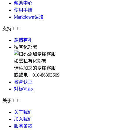
帮助中心
使用手册
Markdown语法
支持


邀请有礼
私有化部署
如需私有化部署
请添加您的专属客服
或致电：010-86393609
教育认证
对标Visio
关于


关于我们
加入我们
服务条款