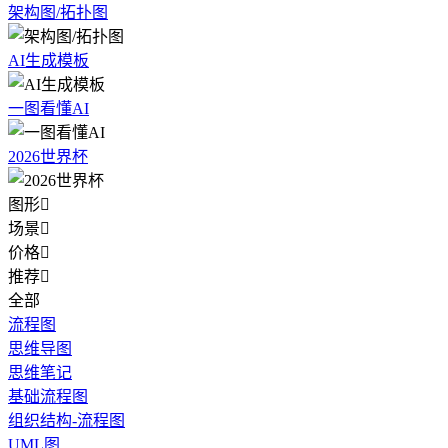
架构图/拓扑图
AI生成模板
一图看懂AI
2026世界杯
图形

场景

价格

推荐

全部
流程图
思维导图
思维笔记
基础流程图
组织结构-流程图
UML图