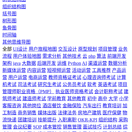
组织结构图
括号图
树形图
鱼骨图
时间轴
其他思维导图
全部
UI设计
用户旅程地图
交互设计
原型规划
项目管理
业务
流程
用户体验地图
需求分析
其他技术
云
php
算法
前端开发
架构
java
大数据
后端开发
运维
Python
AI
渠道运营
数据分析
新媒体运营
内容运营
短视频运营
活动运营
工具推荐
产品运
营
用户运营
电商运营
教师资格证考试
心理咨询师考试
计算
机考试
司法考试
研究生考试
公务员考试
软考
英语考试
项目
管理师职业资格（PMP）
执业医师资格考试
会计职称考试
建
筑师考试
建造师考试
学前教育
其他教育
初中
高中
大学
小学
客服咨询
其他岗位
酒店餐饮
金融保险
汽车出行
教育培训
加
工制造
商务销售
媒体出版
法律法务
房地产建筑
医疗保健
物
流快递
团建培训
技能提升
入职离职
OKR-KPI
组织结构
采购
管理
会议纪要
SOP
成本管控
销售管理
面试技巧
计划总结
综