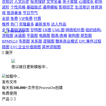
合知识
人文历史
投资理财
文学名著
亲子家庭
心理成长
职场
进阶
个性风格
基础版式
通用模板
影视综艺
生活常识
体育游
戏
旅游美食
节日节气
全部
免费
VIP免费
付费
推荐
热门
克隆最多
最新发布
达人作品
全部
基础流程图
甘特图
ER图
UML图
网络拓扑图
组织结构-
流程图
泳道图
平面图
电路图
图表/表格
架构图
原型图
BPMN2.0
韦恩图
关系图
逻辑图
魏朱商业模式
EPC事件过程
链图
EVC企业价值链图
其他流程图

展开
夜以继日更新模板中...
加载中...
发布文件
每天有
100,000+
文件在ProcessOn创建
免费使用
产品

