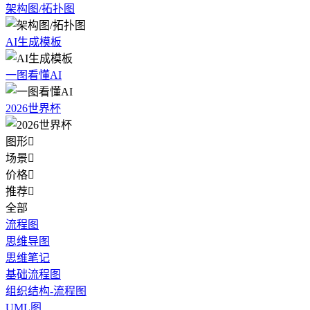
架构图/拓扑图
AI生成模板
一图看懂AI
2026世界杯
图形

场景

价格

推荐

全部
流程图
思维导图
思维笔记
基础流程图
组织结构-流程图
UML图