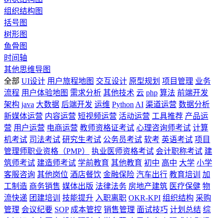
组织结构图
括号图
树形图
鱼骨图
时间轴
其他思维导图
全部
UI设计
用户旅程地图
交互设计
原型规划
项目管理
业务
流程
用户体验地图
需求分析
其他技术
云
php
算法
前端开发
架构
java
大数据
后端开发
运维
Python
AI
渠道运营
数据分析
新媒体运营
内容运营
短视频运营
活动运营
工具推荐
产品运
营
用户运营
电商运营
教师资格证考试
心理咨询师考试
计算
机考试
司法考试
研究生考试
公务员考试
软考
英语考试
项目
管理师职业资格（PMP）
执业医师资格考试
会计职称考试
建
筑师考试
建造师考试
学前教育
其他教育
初中
高中
大学
小学
客服咨询
其他岗位
酒店餐饮
金融保险
汽车出行
教育培训
加
工制造
商务销售
媒体出版
法律法务
房地产建筑
医疗保健
物
流快递
团建培训
技能提升
入职离职
OKR-KPI
组织结构
采购
管理
会议纪要
SOP
成本管控
销售管理
面试技巧
计划总结
综