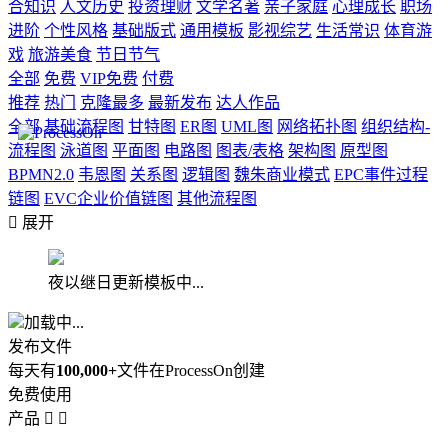
合知识
人文历史
投资理财
文学名著
亲子家庭
心理成长
职场
进阶
个性风格
基础版式
通用模板
影视综艺
生活常识
体育游
戏
旅游美食
节日节气
全部
免费
VIP免费
付费
推荐
热门
克隆最多
最新发布
达人作品
全部
基础流程图
甘特图
ER图
UML图
网络拓扑图
组织结构-
流程图
泳道图
平面图
电路图
图表/表格
架构图
原型图
BPMN2.0
韦恩图
关系图
逻辑图
魏朱商业模式
EPC事件过程
链图
EVC企业价值链图
其他流程图

展开
夜以继日更新模板中...
加载中...
发布文件
每天有
100,000+
文件在ProcessOn创建
免费使用
产品

