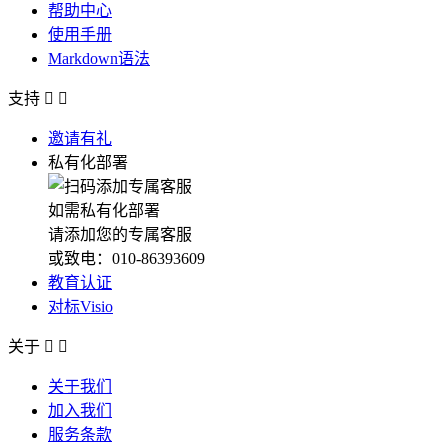
帮助中心
使用手册
Markdown语法
支持


邀请有礼
私有化部署
如需私有化部署
请添加您的专属客服
或致电：010-86393609
教育认证
对标Visio
关于


关于我们
加入我们
服务条款