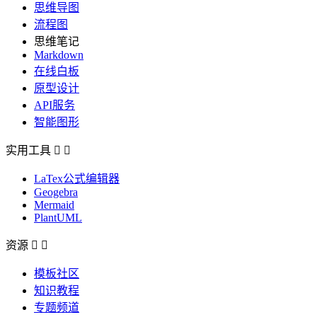
思维导图
流程图
思维笔记
Markdown
在线白板
原型设计
API服务
智能图形
实用工具


LaTex公式编辑器
Geogebra
Mermaid
PlantUML
资源


模板社区
知识教程
专题频道