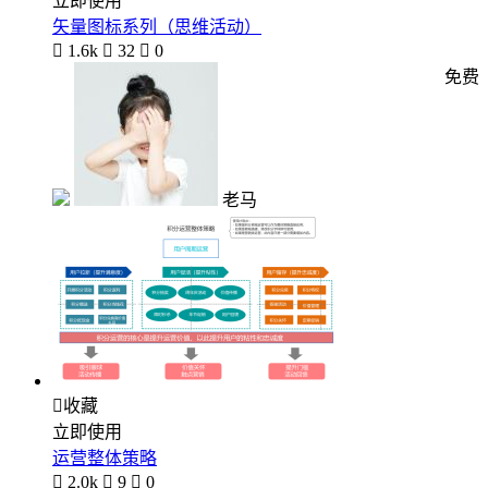
立即使用
矢量图标系列（思维活动）

1.6k

32

0
免费
老马

收藏
立即使用
运营整体策略

2.0k

9

0