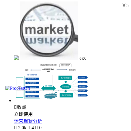
￥5
GZ

收藏
立即使用
运营现状分析

2.0k

4

0