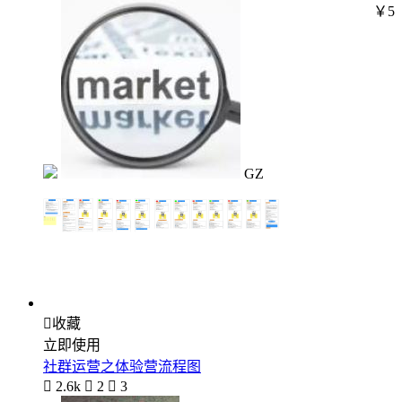
￥5
GZ

收藏
立即使用
社群运营之体验营流程图

2.6k

2

3