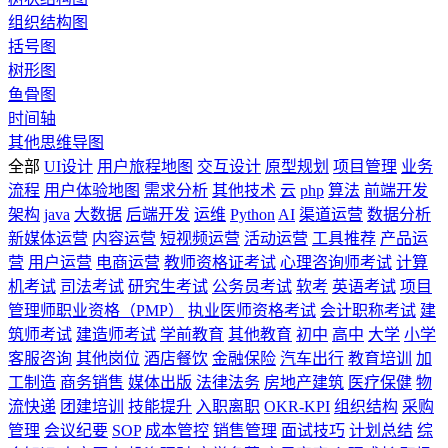
组织结构图
括号图
树形图
鱼骨图
时间轴
其他思维导图
全部
UI设计
用户旅程地图
交互设计
原型规划
项目管理
业务
流程
用户体验地图
需求分析
其他技术
云
php
算法
前端开发
架构
java
大数据
后端开发
运维
Python
AI
渠道运营
数据分析
新媒体运营
内容运营
短视频运营
活动运营
工具推荐
产品运
营
用户运营
电商运营
教师资格证考试
心理咨询师考试
计算
机考试
司法考试
研究生考试
公务员考试
软考
英语考试
项目
管理师职业资格（PMP）
执业医师资格考试
会计职称考试
建
筑师考试
建造师考试
学前教育
其他教育
初中
高中
大学
小学
客服咨询
其他岗位
酒店餐饮
金融保险
汽车出行
教育培训
加
工制造
商务销售
媒体出版
法律法务
房地产建筑
医疗保健
物
流快递
团建培训
技能提升
入职离职
OKR-KPI
组织结构
采购
管理
会议纪要
SOP
成本管控
销售管理
面试技巧
计划总结
综