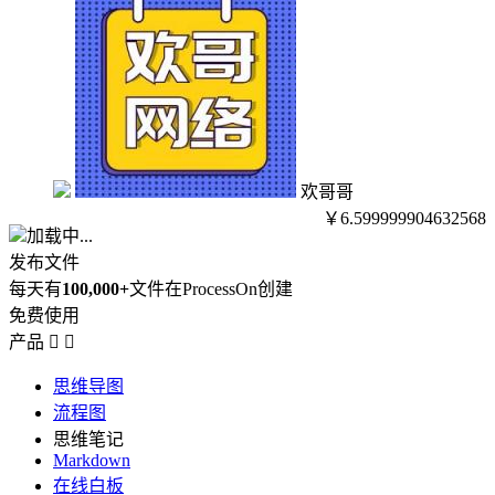
欢哥哥
￥6.599999904632568
加载中...
发布文件
每天有
100,000+
文件在ProcessOn创建
免费使用
产品


思维导图
流程图
思维笔记
Markdown
在线白板