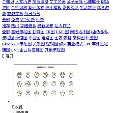
合知识
人文历史
投资理财
文学名著
亲子家庭
心理成长
职场
进阶
个性风格
基础版式
通用模板
影视综艺
生活常识
体育游
戏
旅游美食
节日节气
全部
免费
VIP免费
付费
推荐
热门
克隆最多
最新发布
达人作品
全部
基础流程图
甘特图
ER图
UML图
网络拓扑图
组织结构-
流程图
泳道图
平面图
电路图
图表/表格
架构图
原型图
BPMN2.0
韦恩图
关系图
逻辑图
魏朱商业模式
EPC事件过程
链图
EVC企业价值链图
其他流程图

展开

收藏