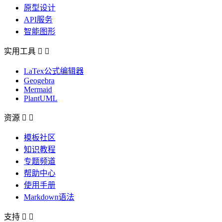
原型设计
API服务
智能图形
实用工具


LaTex公式编辑器
Geogebra
Mermaid
PlantUML
资源


模板社区
知识教程
专题频道
帮助中心
使用手册
Markdown语法
支持

