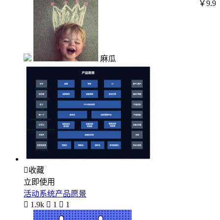
￥9.9
麻瓜

收藏
立即使用
活动系统产品愿景

1.9k

1

1