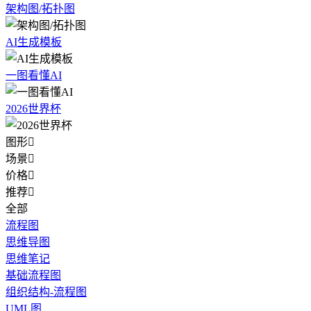
架构图/拓扑图
AI生成模板
一图看懂AI
2026世界杯
图形

场景

价格

推荐

全部
流程图
思维导图
思维笔记
基础流程图
组织结构-流程图
UML图