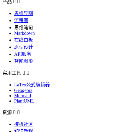
产品


思维导图
流程图
思维笔记
Markdown
在线白板
原型设计
API服务
智能图形
实用工具


LaTex公式编辑器
Geogebra
Mermaid
PlantUML
资源


模板社区
知识教程