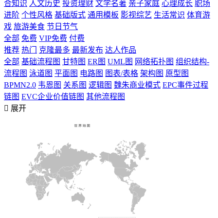
合知识
人文历史
投资理财
文学名著
亲子家庭
心理成长
职场
进阶
个性风格
基础版式
通用模板
影视综艺
生活常识
体育游
戏
旅游美食
节日节气
全部
免费
VIP免费
付费
推荐
热门
克隆最多
最新发布
达人作品
全部
基础流程图
甘特图
ER图
UML图
网络拓扑图
组织结构-
流程图
泳道图
平面图
电路图
图表/表格
架构图
原型图
BPMN2.0
韦恩图
关系图
逻辑图
魏朱商业模式
EPC事件过程
链图
EVC企业价值链图
其他流程图

展开