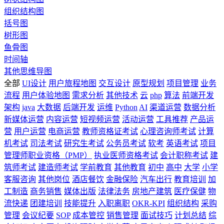
组织结构图
括号图
树形图
鱼骨图
时间轴
其他思维导图
全部
UI设计
用户旅程地图
交互设计
原型规划
项目管理
业务
流程
用户体验地图
需求分析
其他技术
云
php
算法
前端开发
架构
java
大数据
后端开发
运维
Python
AI
渠道运营
数据分析
新媒体运营
内容运营
短视频运营
活动运营
工具推荐
产品运
营
用户运营
电商运营
教师资格证考试
心理咨询师考试
计算
机考试
司法考试
研究生考试
公务员考试
软考
英语考试
项目
管理师职业资格（PMP）
执业医师资格考试
会计职称考试
建
筑师考试
建造师考试
学前教育
其他教育
初中
高中
大学
小学
客服咨询
其他岗位
酒店餐饮
金融保险
汽车出行
教育培训
加
工制造
商务销售
媒体出版
法律法务
房地产建筑
医疗保健
物
流快递
团建培训
技能提升
入职离职
OKR-KPI
组织结构
采购
管理
会议纪要
SOP
成本管控
销售管理
面试技巧
计划总结
综