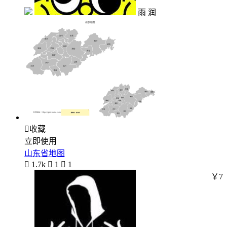
雨 润

收藏
立即使用
山东省地图

1.7k

1

1
￥7