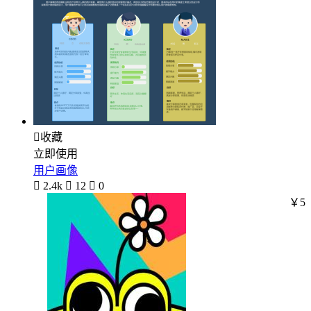

收藏
立即使用
用户画像

2.4k

12

0
￥5