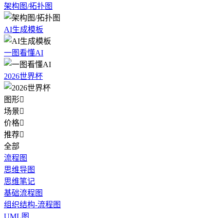
架构图/拓扑图
AI生成模板
一图看懂AI
2026世界杯
图形

场景

价格

推荐

全部
流程图
思维导图
思维笔记
基础流程图
组织结构-流程图
UML图