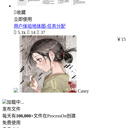

收藏
立即使用
用户体验地体图-任务分配

5.1k

14

37
￥15
Casey
加载中...
发布文件
每天有
100,000+
文件在ProcessOn创建
免费使用