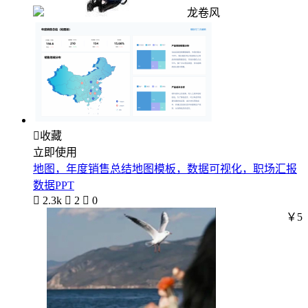
龙卷风

收藏
立即使用
地图，年度销售总结地图模板，数据可视化，职场汇报
数据PPT

2.3k

2

0
￥5