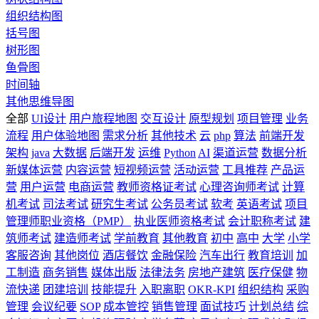
组织结构图
括号图
树形图
鱼骨图
时间轴
其他思维导图
全部
UI设计
用户旅程地图
交互设计
原型规划
项目管理
业务
流程
用户体验地图
需求分析
其他技术
云
php
算法
前端开发
架构
java
大数据
后端开发
运维
Python
AI
渠道运营
数据分析
新媒体运营
内容运营
短视频运营
活动运营
工具推荐
产品运
营
用户运营
电商运营
教师资格证考试
心理咨询师考试
计算
机考试
司法考试
研究生考试
公务员考试
软考
英语考试
项目
管理师职业资格（PMP）
执业医师资格考试
会计职称考试
建
筑师考试
建造师考试
学前教育
其他教育
初中
高中
大学
小学
客服咨询
其他岗位
酒店餐饮
金融保险
汽车出行
教育培训
加
工制造
商务销售
媒体出版
法律法务
房地产建筑
医疗保健
物
流快递
团建培训
技能提升
入职离职
OKR-KPI
组织结构
采购
管理
会议纪要
SOP
成本管控
销售管理
面试技巧
计划总结
综