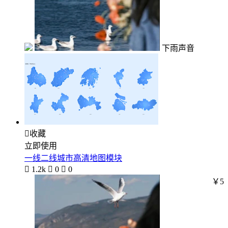
下雨声音

收藏
立即使用
一线二线城市高清地图模块

1.2k

0

0
￥5