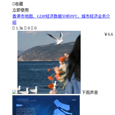

收藏
立即使用
香港市地图、GDP经济数据分析PPT、城市经济业务介
绍

1.3k

0

0
￥6.6
下雨声音