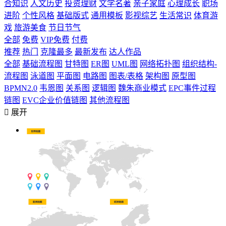
合知识
人文历史
投资理财
文学名著
亲子家庭
心理成长
职场
进阶
个性风格
基础版式
通用模板
影视综艺
生活常识
体育游
戏
旅游美食
节日节气
全部
免费
VIP免费
付费
推荐
热门
克隆最多
最新发布
达人作品
全部
基础流程图
甘特图
ER图
UML图
网络拓扑图
组织结构-
流程图
泳道图
平面图
电路图
图表/表格
架构图
原型图
BPMN2.0
韦恩图
关系图
逻辑图
魏朱商业模式
EPC事件过程
链图
EVC企业价值链图
其他流程图

展开