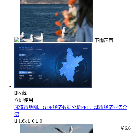
下雨声音

收藏
立即使用
武汉市地图、GDP经济数据分析PPT、城市经济业务介
绍

1.6k

0

0
￥6.6