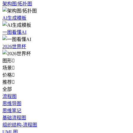
架构图/拓扑图
AI生成模板
一图看懂AI
2026世界杯
图形

场景

价格

推荐

全部
流程图
思维导图
思维笔记
基础流程图
组织结构-流程图
UML图