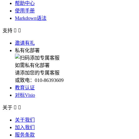
帮助中心
使用手册
Markdown语法
支持


邀请有礼
私有化部署
如需私有化部署
请添加您的专属客服
或致电：010-86393609
教育认证
对标Visio
关于


关于我们
加入我们
服务条款