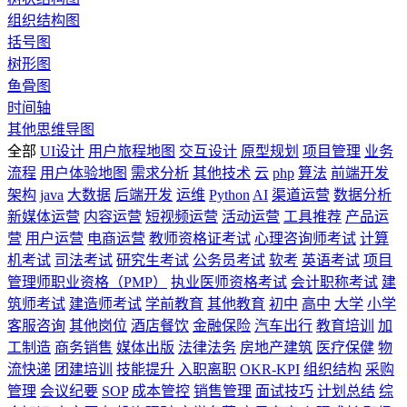
组织结构图
括号图
树形图
鱼骨图
时间轴
其他思维导图
全部
UI设计
用户旅程地图
交互设计
原型规划
项目管理
业务
流程
用户体验地图
需求分析
其他技术
云
php
算法
前端开发
架构
java
大数据
后端开发
运维
Python
AI
渠道运营
数据分析
新媒体运营
内容运营
短视频运营
活动运营
工具推荐
产品运
营
用户运营
电商运营
教师资格证考试
心理咨询师考试
计算
机考试
司法考试
研究生考试
公务员考试
软考
英语考试
项目
管理师职业资格（PMP）
执业医师资格考试
会计职称考试
建
筑师考试
建造师考试
学前教育
其他教育
初中
高中
大学
小学
客服咨询
其他岗位
酒店餐饮
金融保险
汽车出行
教育培训
加
工制造
商务销售
媒体出版
法律法务
房地产建筑
医疗保健
物
流快递
团建培训
技能提升
入职离职
OKR-KPI
组织结构
采购
管理
会议纪要
SOP
成本管控
销售管理
面试技巧
计划总结
综