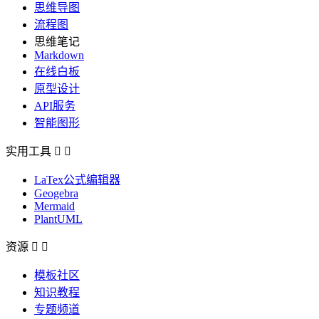
思维导图
流程图
思维笔记
Markdown
在线白板
原型设计
API服务
智能图形
实用工具


LaTex公式编辑器
Geogebra
Mermaid
PlantUML
资源


模板社区
知识教程
专题频道