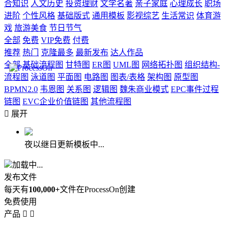
合知识
人文历史
投资理财
文学名著
亲子家庭
心理成长
职场
进阶
个性风格
基础版式
通用模板
影视综艺
生活常识
体育游
戏
旅游美食
节日节气
全部
免费
VIP免费
付费
推荐
热门
克隆最多
最新发布
达人作品
全部
基础流程图
甘特图
ER图
UML图
网络拓扑图
组织结构-
流程图
泳道图
平面图
电路图
图表/表格
架构图
原型图
BPMN2.0
韦恩图
关系图
逻辑图
魏朱商业模式
EPC事件过程
链图
EVC企业价值链图
其他流程图

展开
夜以继日更新模板中...
加载中...
发布文件
每天有
100,000+
文件在ProcessOn创建
免费使用
产品

