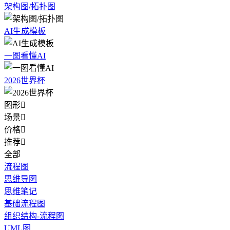
架构图/拓扑图
AI生成模板
一图看懂AI
2026世界杯
图形

场景

价格

推荐

全部
流程图
思维导图
思维笔记
基础流程图
组织结构-流程图
UML图