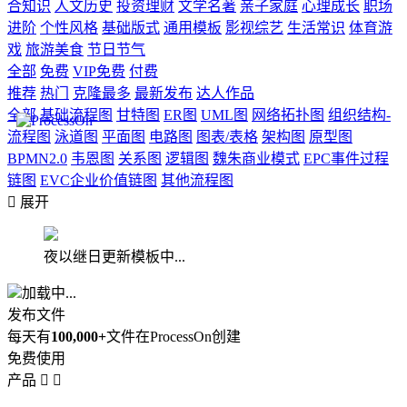
合知识
人文历史
投资理财
文学名著
亲子家庭
心理成长
职场
进阶
个性风格
基础版式
通用模板
影视综艺
生活常识
体育游
戏
旅游美食
节日节气
全部
免费
VIP免费
付费
推荐
热门
克隆最多
最新发布
达人作品
全部
基础流程图
甘特图
ER图
UML图
网络拓扑图
组织结构-
流程图
泳道图
平面图
电路图
图表/表格
架构图
原型图
BPMN2.0
韦恩图
关系图
逻辑图
魏朱商业模式
EPC事件过程
链图
EVC企业价值链图
其他流程图

展开
夜以继日更新模板中...
加载中...
发布文件
每天有
100,000+
文件在ProcessOn创建
免费使用
产品

