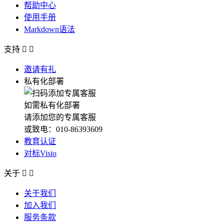
帮助中心
使用手册
Markdown语法
支持


邀请有礼
私有化部署
如需私有化部署
请添加您的专属客服
或致电：010-86393609
教育认证
对标Visio
关于


关于我们
加入我们
服务条款