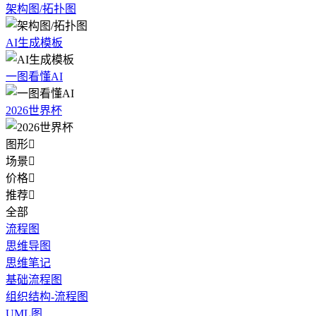
架构图/拓扑图
AI生成模板
一图看懂AI
2026世界杯
图形

场景

价格

推荐

全部
流程图
思维导图
思维笔记
基础流程图
组织结构-流程图
UML图