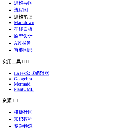
思维导图
流程图
思维笔记
Markdown
在线白板
原型设计
API服务
智能图形
实用工具


LaTex公式编辑器
Geogebra
Mermaid
PlantUML
资源


模板社区
知识教程
专题频道