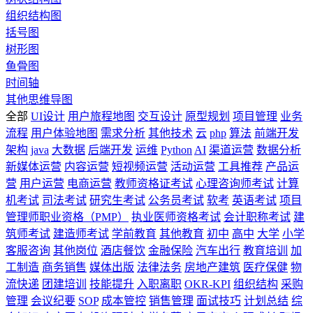
组织结构图
括号图
树形图
鱼骨图
时间轴
其他思维导图
全部
UI设计
用户旅程地图
交互设计
原型规划
项目管理
业务
流程
用户体验地图
需求分析
其他技术
云
php
算法
前端开发
架构
java
大数据
后端开发
运维
Python
AI
渠道运营
数据分析
新媒体运营
内容运营
短视频运营
活动运营
工具推荐
产品运
营
用户运营
电商运营
教师资格证考试
心理咨询师考试
计算
机考试
司法考试
研究生考试
公务员考试
软考
英语考试
项目
管理师职业资格（PMP）
执业医师资格考试
会计职称考试
建
筑师考试
建造师考试
学前教育
其他教育
初中
高中
大学
小学
客服咨询
其他岗位
酒店餐饮
金融保险
汽车出行
教育培训
加
工制造
商务销售
媒体出版
法律法务
房地产建筑
医疗保健
物
流快递
团建培训
技能提升
入职离职
OKR-KPI
组织结构
采购
管理
会议纪要
SOP
成本管控
销售管理
面试技巧
计划总结
综