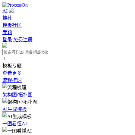
AI
推荐
模板社区
专题
登录
免费注册

模板专题
查看更多
流程梳理
架构图/拓扑图
AI生成模板
一图看懂AI