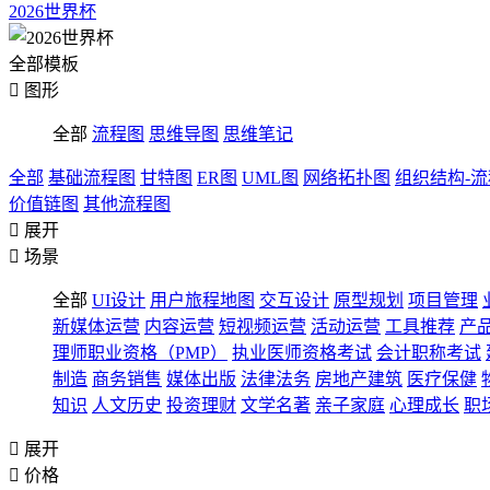
2026世界杯
全部模板

图形
全部
流程图
思维导图
思维笔记
全部
基础流程图
甘特图
ER图
UML图
网络拓扑图
组织结构-
价值链图
其他流程图

展开

场景
全部
UI设计
用户旅程地图
交互设计
原型规划
项目管理
新媒体运营
内容运营
短视频运营
活动运营
工具推荐
产
理师职业资格（PMP）
执业医师资格考试
会计职称考试
制造
商务销售
媒体出版
法律法务
房地产建筑
医疗保健
知识
人文历史
投资理财
文学名著
亲子家庭
心理成长
职

展开

价格