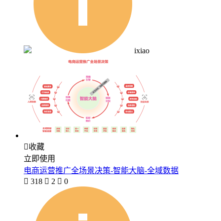
ixiao

收藏
立即使用
电商运营推广全场景决策-智能大脑-全域数据

318

2

0