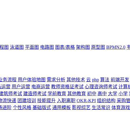
流程图
泳道图
平面图
电路图
图表/表格
架构图
原型图
BPMN2.0
业务流程
用户体验地图
需求分析
其他技术
云
php
算法
前端开发
品运营
用户运营
电商运营
教师资格证考试
心理咨询师考试
计算
建筑师考试
建造师考试
学前教育
其他教育
初中
高中
大学
小学
物流快递
团建培训
技能提升
入职离职
OKR-KPI
组织结构
采购
场进阶
个性风格
基础版式
通用模板
影视综艺
生活常识
体育游戏