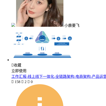
小鹿要飞

收藏
立即使用
工作汇报-线上线下一体化-全链路架构-电商架构-产品运

158

2

0