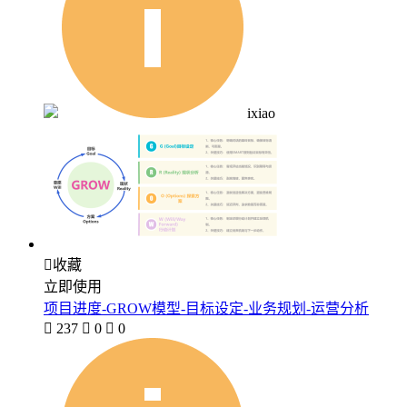
ixiao

收藏
立即使用
项目进度-GROW模型-目标设定-业务规划-运营分析

237

0

0