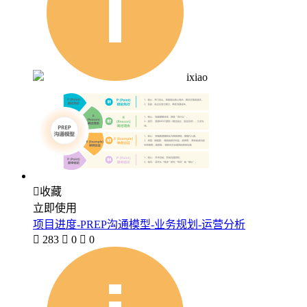
ixiao

收藏
立即使用
项目进度-PREP沟通模型-业务规划-运营分析

283

0

0