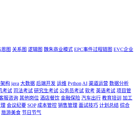
韦恩图
关系图
逻辑图
魏朱商业模式
EPC事件过程链图
EVC企业
架构
java
大数据
后端开发
运维
Python
AI
渠道运营
数据分析
机考试
司法考试
研究生考试
公务员考试
软考
英语考试
项目管
客服咨询
其他岗位
酒店餐饮
金融保险
汽车出行
教育培训
加工
管理
会议纪要
SOP
成本管控
销售管理
面试技巧
计划总结
综合
旅游美食
节日节气