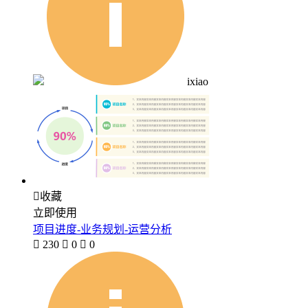
ixiao

收藏
立即使用
项目进度-业务规划-运营分析

230

0

0