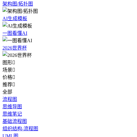
架构图/拓扑图
AI生成模板
一图看懂AI
2026世界杯
图形

场景

价格

推荐

全部
流程图
思维导图
思维笔记
基础流程图
组织结构-流程图
UML图