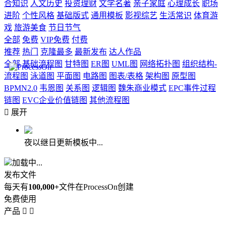
合知识
人文历史
投资理财
文学名著
亲子家庭
心理成长
职场
进阶
个性风格
基础版式
通用模板
影视综艺
生活常识
体育游
戏
旅游美食
节日节气
全部
免费
VIP免费
付费
推荐
热门
克隆最多
最新发布
达人作品
全部
基础流程图
甘特图
ER图
UML图
网络拓扑图
组织结构-
流程图
泳道图
平面图
电路图
图表/表格
架构图
原型图
BPMN2.0
韦恩图
关系图
逻辑图
魏朱商业模式
EPC事件过程
链图
EVC企业价值链图
其他流程图

展开
夜以继日更新模板中...
加载中...
发布文件
每天有
100,000+
文件在ProcessOn创建
免费使用
产品

