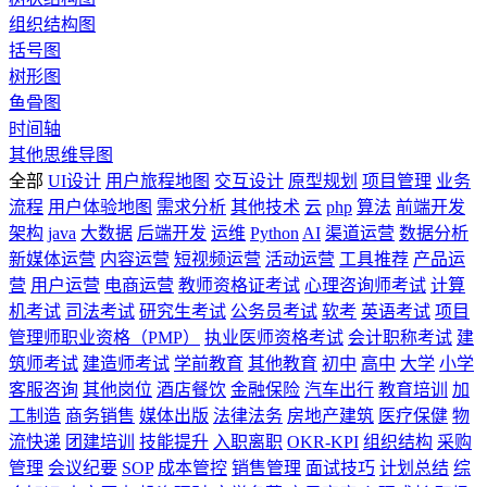
组织结构图
括号图
树形图
鱼骨图
时间轴
其他思维导图
全部
UI设计
用户旅程地图
交互设计
原型规划
项目管理
业务
流程
用户体验地图
需求分析
其他技术
云
php
算法
前端开发
架构
java
大数据
后端开发
运维
Python
AI
渠道运营
数据分析
新媒体运营
内容运营
短视频运营
活动运营
工具推荐
产品运
营
用户运营
电商运营
教师资格证考试
心理咨询师考试
计算
机考试
司法考试
研究生考试
公务员考试
软考
英语考试
项目
管理师职业资格（PMP）
执业医师资格考试
会计职称考试
建
筑师考试
建造师考试
学前教育
其他教育
初中
高中
大学
小学
客服咨询
其他岗位
酒店餐饮
金融保险
汽车出行
教育培训
加
工制造
商务销售
媒体出版
法律法务
房地产建筑
医疗保健
物
流快递
团建培训
技能提升
入职离职
OKR-KPI
组织结构
采购
管理
会议纪要
SOP
成本管控
销售管理
面试技巧
计划总结
综