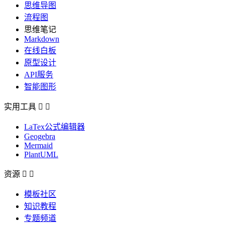
思维导图
流程图
思维笔记
Markdown
在线白板
原型设计
API服务
智能图形
实用工具


LaTex公式编辑器
Geogebra
Mermaid
PlantUML
资源


模板社区
知识教程
专题频道