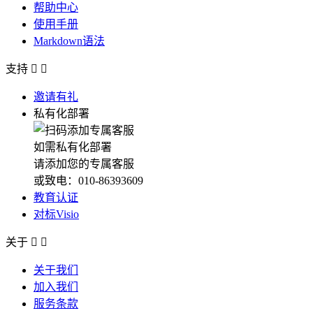
帮助中心
使用手册
Markdown语法
支持


邀请有礼
私有化部署
如需私有化部署
请添加您的专属客服
或致电：010-86393609
教育认证
对标Visio
关于


关于我们
加入我们
服务条款