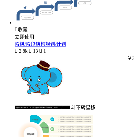

收藏
立即使用
阶梯/阶段结构规划/计划

2.8k

13

1
￥3
斗不转星移