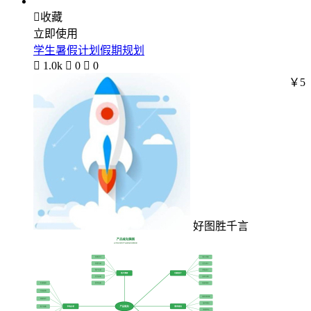

收藏
立即使用
学生暑假计划假期规划

1.0k

0

0
￥5
好图胜千言