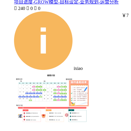
项目进度-GROW模型-目标设定-业务规划-运营分析

240

0

0
￥7
ixiao