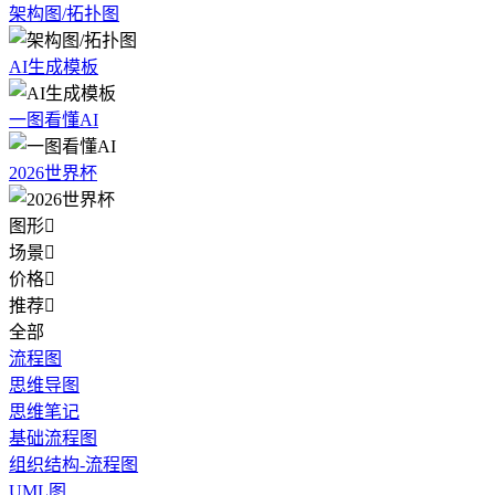
架构图/拓扑图
AI生成模板
一图看懂AI
2026世界杯
图形

场景

价格

推荐

全部
流程图
思维导图
思维笔记
基础流程图
组织结构-流程图
UML图