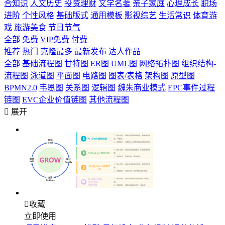
合知识
人文历史
投资理财
文学名著
亲子家庭
心理成长
职场
进阶
个性风格
基础版式
通用模板
影视综艺
生活常识
体育游
戏
旅游美食
节日节气
全部
免费
VIP免费
付费
推荐
热门
克隆最多
最新发布
达人作品
全部
基础流程图
甘特图
ER图
UML图
网络拓扑图
组织结构-
流程图
泳道图
平面图
电路图
图表/表格
架构图
原型图
BPMN2.0
韦恩图
关系图
逻辑图
魏朱商业模式
EPC事件过程
链图
EVC企业价值链图
其他流程图

展开

收藏
立即使用