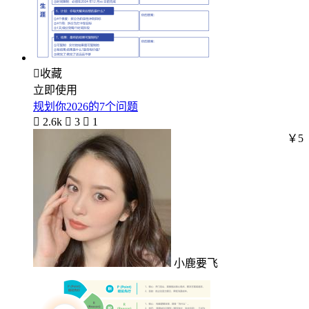

收藏
立即使用
规划你2026的7个问题

2.6k

3

1
￥5
小鹿要飞