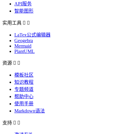
API服务
智能图形
实用工具


LaTex公式编辑器
Geogebra
Mermaid
PlantUML
资源


模板社区
知识教程
专题频道
帮助中心
使用手册
Markdown语法
支持

