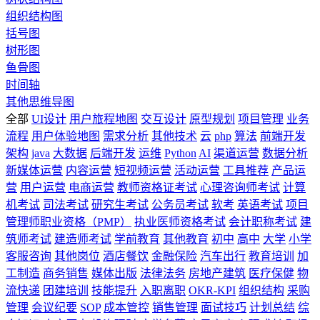
组织结构图
括号图
树形图
鱼骨图
时间轴
其他思维导图
全部
UI设计
用户旅程地图
交互设计
原型规划
项目管理
业务
流程
用户体验地图
需求分析
其他技术
云
php
算法
前端开发
架构
java
大数据
后端开发
运维
Python
AI
渠道运营
数据分析
新媒体运营
内容运营
短视频运营
活动运营
工具推荐
产品运
营
用户运营
电商运营
教师资格证考试
心理咨询师考试
计算
机考试
司法考试
研究生考试
公务员考试
软考
英语考试
项目
管理师职业资格（PMP）
执业医师资格考试
会计职称考试
建
筑师考试
建造师考试
学前教育
其他教育
初中
高中
大学
小学
客服咨询
其他岗位
酒店餐饮
金融保险
汽车出行
教育培训
加
工制造
商务销售
媒体出版
法律法务
房地产建筑
医疗保健
物
流快递
团建培训
技能提升
入职离职
OKR-KPI
组织结构
采购
管理
会议纪要
SOP
成本管控
销售管理
面试技巧
计划总结
综