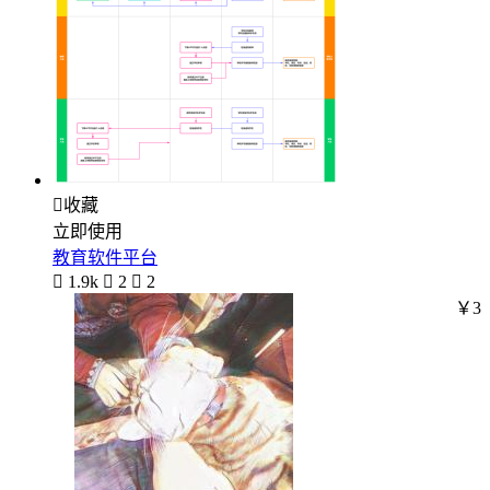

收藏
立即使用
教育软件平台

1.9k

2

2
￥3