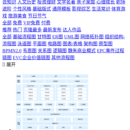
合知识
人文历史
投资理财
文学名著
亲子家庭
心理成长
职场
进阶
个性风格
基础版式
通用模板
影视综艺
生活常识
体育游
戏
旅游美食
节日节气
全部
免费
VIP免费
付费
推荐
热门
克隆最多
最新发布
达人作品
全部
基础流程图
甘特图
ER图
UML图
网络拓扑图
组织结构-
流程图
泳道图
平面图
电路图
图表/表格
架构图
原型图
BPMN2.0
韦恩图
关系图
逻辑图
魏朱商业模式
EPC事件过程
链图
EVC企业价值链图
其他流程图

展开