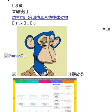

收藏
立即使用
燃气电厂培训仿真系统整体架构

1.5k

1

0
￥10
斗毂於菟