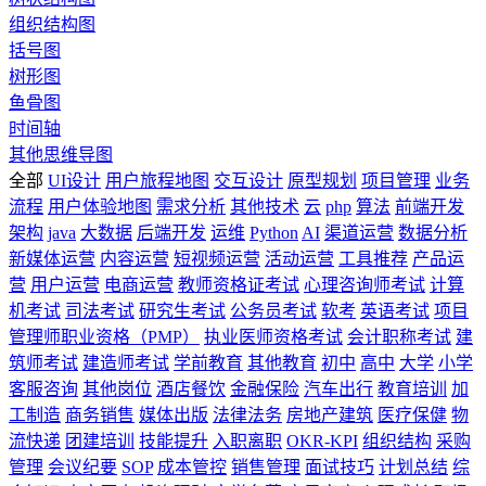
组织结构图
括号图
树形图
鱼骨图
时间轴
其他思维导图
全部
UI设计
用户旅程地图
交互设计
原型规划
项目管理
业务
流程
用户体验地图
需求分析
其他技术
云
php
算法
前端开发
架构
java
大数据
后端开发
运维
Python
AI
渠道运营
数据分析
新媒体运营
内容运营
短视频运营
活动运营
工具推荐
产品运
营
用户运营
电商运营
教师资格证考试
心理咨询师考试
计算
机考试
司法考试
研究生考试
公务员考试
软考
英语考试
项目
管理师职业资格（PMP）
执业医师资格考试
会计职称考试
建
筑师考试
建造师考试
学前教育
其他教育
初中
高中
大学
小学
客服咨询
其他岗位
酒店餐饮
金融保险
汽车出行
教育培训
加
工制造
商务销售
媒体出版
法律法务
房地产建筑
医疗保健
物
流快递
团建培训
技能提升
入职离职
OKR-KPI
组织结构
采购
管理
会议纪要
SOP
成本管控
销售管理
面试技巧
计划总结
综