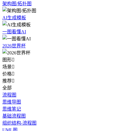
架构图/拓扑图
AI生成模板
一图看懂AI
2026世界杯
图形

场景

价格

推荐

全部
流程图
思维导图
思维笔记
基础流程图
组织结构-流程图
UML图