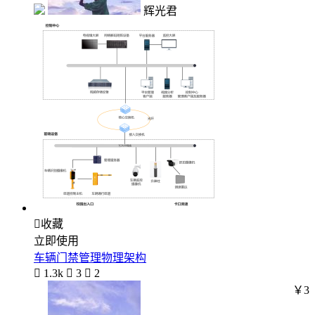
辉光君

收藏
立即使用
车辆门禁管理物理架构

1.3k

3

2
￥3