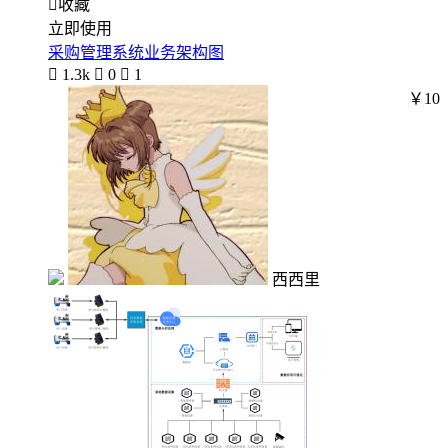

收藏
立即使用
采购管理系统业务架构图

1.3k

0

1
￥10
西西里