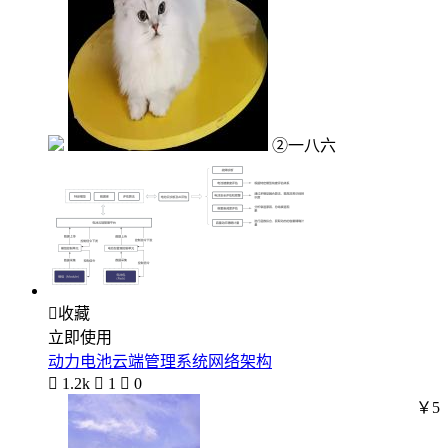
②一八六

收藏
立即使用
动力电池云端管理系统网络架构

1.2k

1

0
￥5