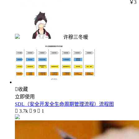
￥3
许穆三冬暖

收藏
立即使用
SDL（安全开发全生命周期管理流程）流程图

3.7k

9

1