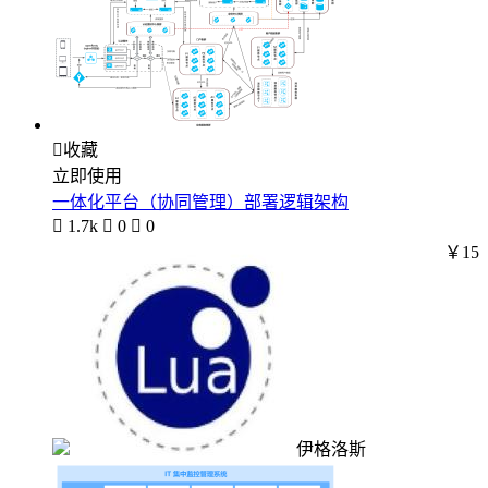

收藏
立即使用
一体化平台（协同管理）部署逻辑架构

1.7k

0

0
￥15
伊格洛斯