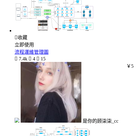

收藏
立即使用
流程運維管理圖

7.4k

4

15
￥5
是你的顾柒柒_cc