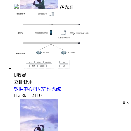
辉光君

收藏
立即使用
数据中心机房管理系统

2.3k

2

0
￥3