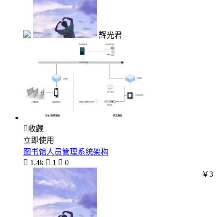
辉光君

收藏
立即使用
图书馆人员管理系统架构

1.4k

1

0
￥3