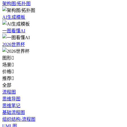
架构图/拓扑图
AI生成模板
一图看懂AI
2026世界杯
图形

场景

价格

推荐

全部
流程图
思维导图
思维笔记
基础流程图
组织结构-流程图
UML图