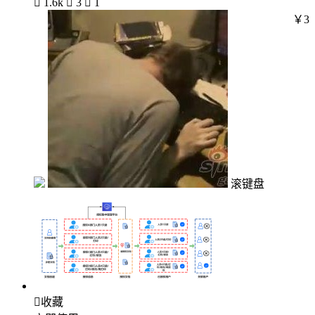

1.6k

3

1
￥3
滚键盘

收藏