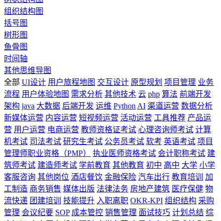
组织结构图
括号图
树形图
鱼骨图
时间轴
其他思维导图
全部
UI设计
用户旅程地图
交互设计
原型规划
项目管理
业务
流程
用户体验地图
需求分析
其他技术
云
php
算法
前端开发
架构
java
大数据
后端开发
运维
Python
AI
渠道运营
数据分析
新媒体运营
内容运营
短视频运营
活动运营
工具推荐
产品运
营
用户运营
电商运营
教师资格证考试
心理咨询师考试
计算
机考试
司法考试
研究生考试
公务员考试
软考
英语考试
项目
管理师职业资格（PMP）
执业医师资格考试
会计职称考试
建
筑师考试
建造师考试
学前教育
其他教育
初中
高中
大学
小学
客服咨询
其他岗位
酒店餐饮
金融保险
汽车出行
教育培训
加
工制造
商务销售
媒体出版
法律法务
房地产建筑
医疗保健
物
流快递
团建培训
技能提升
入职离职
OKR-KPI
组织结构
采购
管理
会议纪要
SOP
成本管控
销售管理
面试技巧
计划总结
综