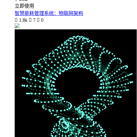
立即使用
智慧能耗管理系统：物联网架构

1.8k

7

0