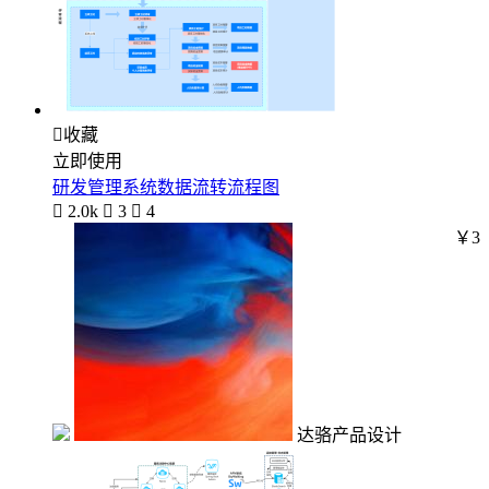

收藏
立即使用
研发管理系统数据流转流程图

2.0k

3

4
￥3
达骆产品设计