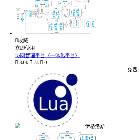

收藏
立即使用
协同管理平台（一体化平台）

3.0k

74

0
免费
伊格洛斯