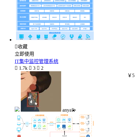

收藏
立即使用
IT集中监控管理系统

1.7k

3

2
￥5
anya💫