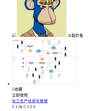
斗毂於菟

收藏
立即使用
化工生产信息化管理

1.5k

3

0