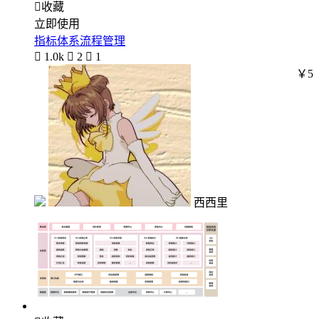

收藏
立即使用
指标体系流程管理

1.0k

2

1
￥5
西西里