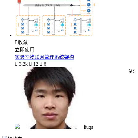

收藏
立即使用
实验室物联网管理系统架构

3.2k

12

6
￥5
liuqs