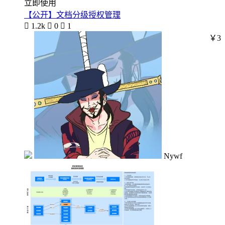
立即使用
【公开】文档分级授权管理

1.2k

0

1
￥3
Nywf