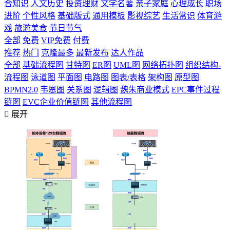
合知识
人文历史
投资理财
文学名著
亲子家庭
心理成长
职场
进阶
个性风格
基础版式
通用模板
影视综艺
生活常识
体育游
戏
旅游美食
节日节气
全部
免费
VIP免费
付费
推荐
热门
克隆最多
最新发布
达人作品
全部
基础流程图
甘特图
ER图
UML图
网络拓扑图
组织结构-
流程图
泳道图
平面图
电路图
图表/表格
架构图
原型图
BPMN2.0
韦恩图
关系图
逻辑图
魏朱商业模式
EPC事件过程
链图
EVC企业价值链图
其他流程图

展开