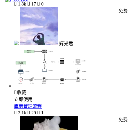

1.8k

17

0
免费
辉光君

收藏
立即使用
库房管理流程

2.1k

29

1
免费