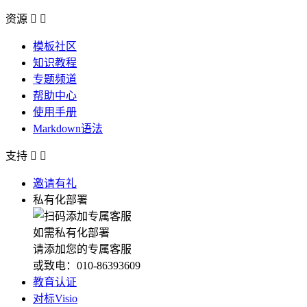
资源


模板社区
知识教程
专题频道
帮助中心
使用手册
Markdown语法
支持


邀请有礼
私有化部署
如需私有化部署
请添加您的专属客服
或致电：010-86393609
教育认证
对标Visio