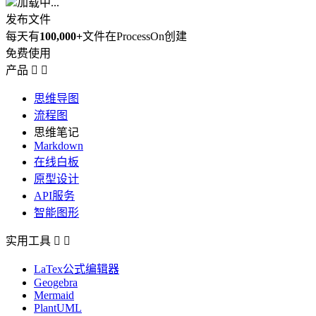
加载中...
发布文件
每天有
100,000+
文件在ProcessOn创建
免费使用
产品


思维导图
流程图
思维笔记
Markdown
在线白板
原型设计
API服务
智能图形
实用工具


LaTex公式编辑器
Geogebra
Mermaid
PlantUML