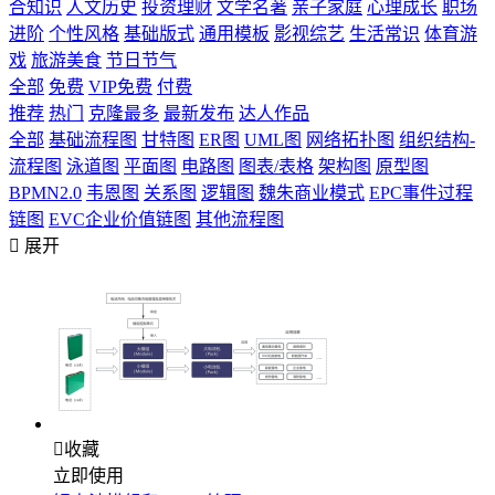
合知识
人文历史
投资理财
文学名著
亲子家庭
心理成长
职场
进阶
个性风格
基础版式
通用模板
影视综艺
生活常识
体育游
戏
旅游美食
节日节气
全部
免费
VIP免费
付费
推荐
热门
克隆最多
最新发布
达人作品
全部
基础流程图
甘特图
ER图
UML图
网络拓扑图
组织结构-
流程图
泳道图
平面图
电路图
图表/表格
架构图
原型图
BPMN2.0
韦恩图
关系图
逻辑图
魏朱商业模式
EPC事件过程
链图
EVC企业价值链图
其他流程图

展开

收藏
立即使用