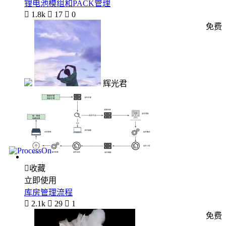
锂电池模组和PACK管理

1.8k

17

0
免费
辉光君

收藏
立即使用
库房管理流程

2.1k

29

1
免费