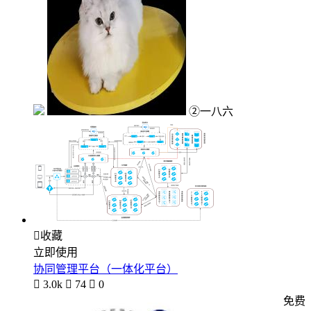
②一八六

收藏
立即使用
协同管理平台（一体化平台）

3.0k

74

0
免费