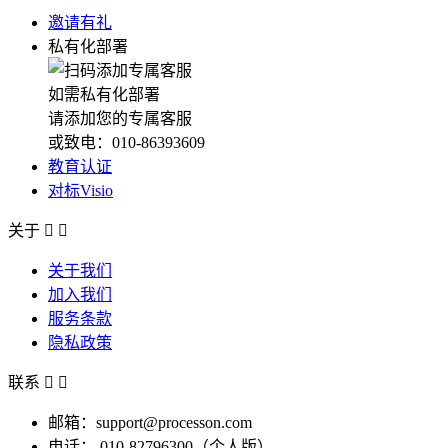
邀请有礼
私有化部署
如需私有化部署
请添加您的专属客服
或致电：010-86393609
教育认证
对标Visio
关于


关于我们
加入我们
服务条款
隐私政策
联系


邮箱：support@processon.com
电话：
010-82796300（个人版）