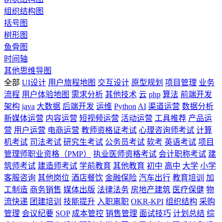
组织结构图
括号图
树形图
鱼骨图
时间轴
其他思维导图
全部
UI设计
用户旅程地图
交互设计
原型规划
项目管理
业务
流程
用户体验地图
需求分析
其他技术
云
php
算法
前端开发
架构
java
大数据
后端开发
运维
Python
AI
渠道运营
数据分析
新媒体运营
内容运营
短视频运营
活动运营
工具推荐
产品运
营
用户运营
电商运营
教师资格证考试
心理咨询师考试
计算
机考试
司法考试
研究生考试
公务员考试
软考
英语考试
项目
管理师职业资格（PMP）
执业医师资格考试
会计职称考试
建
筑师考试
建造师考试
学前教育
其他教育
初中
高中
大学
小学
客服咨询
其他岗位
酒店餐饮
金融保险
汽车出行
教育培训
加
工制造
商务销售
媒体出版
法律法务
房地产建筑
医疗保健
物
流快递
团建培训
技能提升
入职离职
OKR-KPI
组织结构
采购
管理
会议纪要
SOP
成本管控
销售管理
面试技巧
计划总结
综