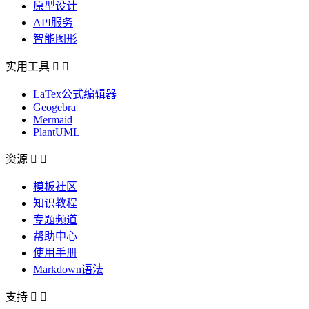
原型设计
API服务
智能图形
实用工具


LaTex公式编辑器
Geogebra
Mermaid
PlantUML
资源


模板社区
知识教程
专题频道
帮助中心
使用手册
Markdown语法
支持

