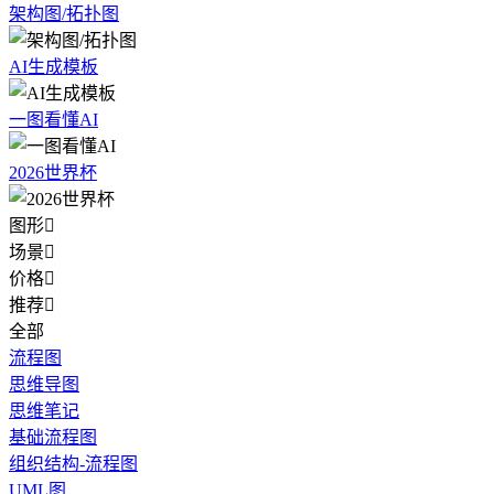
架构图/拓扑图
AI生成模板
一图看懂AI
2026世界杯
图形

场景

价格

推荐

全部
流程图
思维导图
思维笔记
基础流程图
组织结构-流程图
UML图