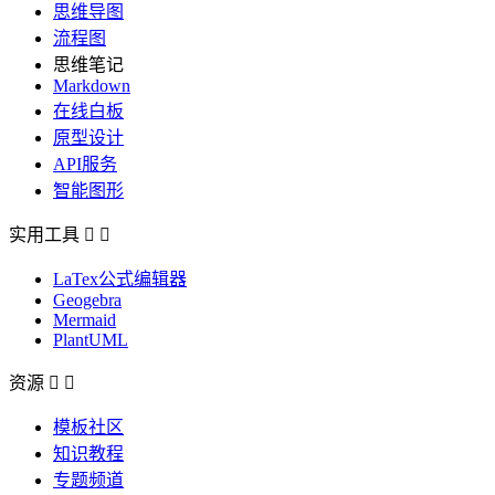
思维导图
流程图
思维笔记
Markdown
在线白板
原型设计
API服务
智能图形
实用工具


LaTex公式编辑器
Geogebra
Mermaid
PlantUML
资源


模板社区
知识教程
专题频道