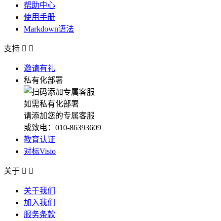
帮助中心
使用手册
Markdown语法
支持


邀请有礼
私有化部署
如需私有化部署
请添加您的专属客服
或致电：010-86393609
教育认证
对标Visio
关于


关于我们
加入我们
服务条款