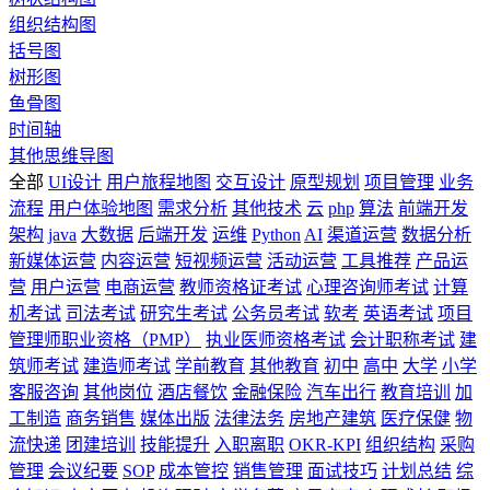
组织结构图
括号图
树形图
鱼骨图
时间轴
其他思维导图
全部
UI设计
用户旅程地图
交互设计
原型规划
项目管理
业务
流程
用户体验地图
需求分析
其他技术
云
php
算法
前端开发
架构
java
大数据
后端开发
运维
Python
AI
渠道运营
数据分析
新媒体运营
内容运营
短视频运营
活动运营
工具推荐
产品运
营
用户运营
电商运营
教师资格证考试
心理咨询师考试
计算
机考试
司法考试
研究生考试
公务员考试
软考
英语考试
项目
管理师职业资格（PMP）
执业医师资格考试
会计职称考试
建
筑师考试
建造师考试
学前教育
其他教育
初中
高中
大学
小学
客服咨询
其他岗位
酒店餐饮
金融保险
汽车出行
教育培训
加
工制造
商务销售
媒体出版
法律法务
房地产建筑
医疗保健
物
流快递
团建培训
技能提升
入职离职
OKR-KPI
组织结构
采购
管理
会议纪要
SOP
成本管控
销售管理
面试技巧
计划总结
综