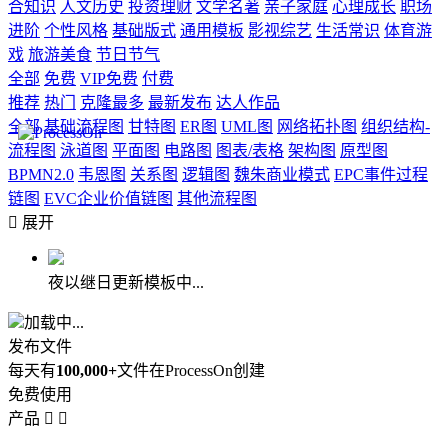
合知识
人文历史
投资理财
文学名著
亲子家庭
心理成长
职场
进阶
个性风格
基础版式
通用模板
影视综艺
生活常识
体育游
戏
旅游美食
节日节气
全部
免费
VIP免费
付费
推荐
热门
克隆最多
最新发布
达人作品
全部
基础流程图
甘特图
ER图
UML图
网络拓扑图
组织结构-
流程图
泳道图
平面图
电路图
图表/表格
架构图
原型图
BPMN2.0
韦恩图
关系图
逻辑图
魏朱商业模式
EPC事件过程
链图
EVC企业价值链图
其他流程图

展开
夜以继日更新模板中...
加载中...
发布文件
每天有
100,000+
文件在ProcessOn创建
免费使用
产品

