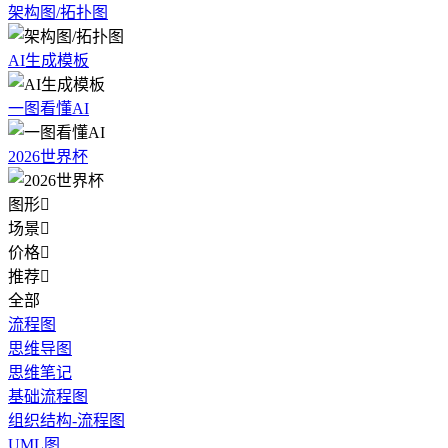
架构图/拓扑图
AI生成模板
一图看懂AI
2026世界杯
图形

场景

价格

推荐

全部
流程图
思维导图
思维笔记
基础流程图
组织结构-流程图
UML图