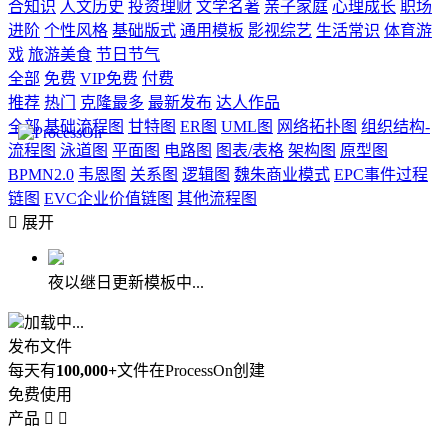
合知识
人文历史
投资理财
文学名著
亲子家庭
心理成长
职场
进阶
个性风格
基础版式
通用模板
影视综艺
生活常识
体育游
戏
旅游美食
节日节气
全部
免费
VIP免费
付费
推荐
热门
克隆最多
最新发布
达人作品
全部
基础流程图
甘特图
ER图
UML图
网络拓扑图
组织结构-
流程图
泳道图
平面图
电路图
图表/表格
架构图
原型图
BPMN2.0
韦恩图
关系图
逻辑图
魏朱商业模式
EPC事件过程
链图
EVC企业价值链图
其他流程图

展开
夜以继日更新模板中...
加载中...
发布文件
每天有
100,000+
文件在ProcessOn创建
免费使用
产品

