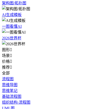
架构图/拓扑图
AI生成模板
一图看懂AI
2026世界杯
图形

场景

价格

推荐

全部
流程图
思维导图
思维笔记
基础流程图
组织结构-流程图
UML图