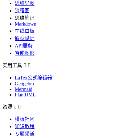
思维导图
流程图
思维笔记
Markdown
在线白板
原型设计
API服务
智能图形
实用工具


LaTex公式编辑器
Geogebra
Mermaid
PlantUML
资源


模板社区
知识教程
专题频道