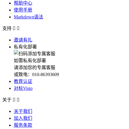
帮助中心
使用手册
Markdown语法
支持


邀请有礼
私有化部署
如需私有化部署
请添加您的专属客服
或致电：010-86393609
教育认证
对标Visio
关于


关于我们
加入我们
服务条款