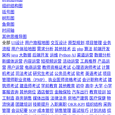
组织结构图
括号图
树形图
鱼骨图
时间轴
其他思维导图
全部
UI设计
用户旅程地图
交互设计
原型规划
项目管理
业务
流程
用户体验地图
需求分析
其他技术
云
php
算法
前端开发
架构
java
大数据
后端开发
运维
Python
AI
渠道运营
数据分析
新媒体运营
内容运营
短视频运营
活动运营
工具推荐
产品运
营
用户运营
电商运营
教师资格证考试
心理咨询师考试
计算
机考试
司法考试
研究生考试
公务员考试
软考
英语考试
项目
管理师职业资格（PMP）
执业医师资格考试
会计职称考试
建
筑师考试
建造师考试
学前教育
其他教育
初中
高中
大学
小学
客服咨询
其他岗位
酒店餐饮
金融保险
汽车出行
教育培训
加
工制造
商务销售
媒体出版
法律法务
房地产建筑
医疗保健
物
流快递
团建培训
技能提升
入职离职
OKR-KPI
组织结构
采购
管理
会议纪要
SOP
成本管控
销售管理
面试技巧
计划总结
综