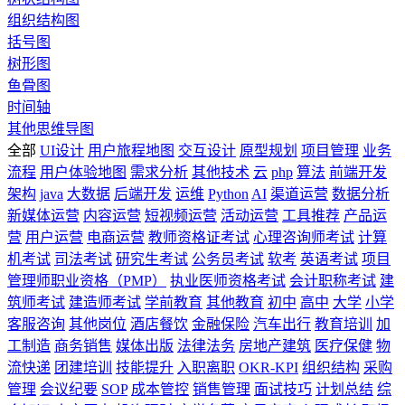
组织结构图
括号图
树形图
鱼骨图
时间轴
其他思维导图
全部
UI设计
用户旅程地图
交互设计
原型规划
项目管理
业务
流程
用户体验地图
需求分析
其他技术
云
php
算法
前端开发
架构
java
大数据
后端开发
运维
Python
AI
渠道运营
数据分析
新媒体运营
内容运营
短视频运营
活动运营
工具推荐
产品运
营
用户运营
电商运营
教师资格证考试
心理咨询师考试
计算
机考试
司法考试
研究生考试
公务员考试
软考
英语考试
项目
管理师职业资格（PMP）
执业医师资格考试
会计职称考试
建
筑师考试
建造师考试
学前教育
其他教育
初中
高中
大学
小学
客服咨询
其他岗位
酒店餐饮
金融保险
汽车出行
教育培训
加
工制造
商务销售
媒体出版
法律法务
房地产建筑
医疗保健
物
流快递
团建培训
技能提升
入职离职
OKR-KPI
组织结构
采购
管理
会议纪要
SOP
成本管控
销售管理
面试技巧
计划总结
综