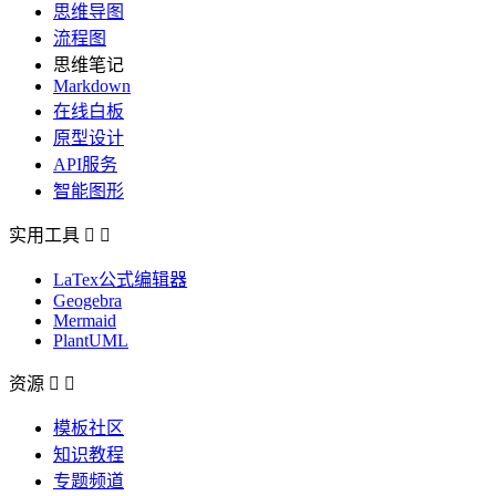
思维导图
流程图
思维笔记
Markdown
在线白板
原型设计
API服务
智能图形
实用工具


LaTex公式编辑器
Geogebra
Mermaid
PlantUML
资源


模板社区
知识教程
专题频道