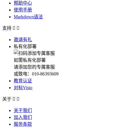
帮助中心
使用手册
Markdown语法
支持


邀请有礼
私有化部署
如需私有化部署
请添加您的专属客服
或致电：010-86393609
教育认证
对标Visio
关于


关于我们
加入我们
服务条款