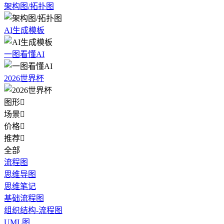
架构图/拓扑图
AI生成模板
一图看懂AI
2026世界杯
图形

场景

价格

推荐

全部
流程图
思维导图
思维笔记
基础流程图
组织结构-流程图
UML图