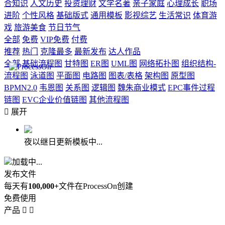
合知识
人文历史
投资理财
文学名著
亲子家庭
心理成长
职场
进阶
个性风格
基础版式
通用模板
影视综艺
生活常识
体育游
戏
旅游美食
节日节气
全部
免费
VIP免费
付费
推荐
热门
克隆最多
最新发布
达人作品
全部
基础流程图
甘特图
ER图
UML图
网络拓扑图
组织结构-
流程图
泳道图
平面图
电路图
图表/表格
架构图
原型图
BPMN2.0
韦恩图
关系图
逻辑图
魏朱商业模式
EPC事件过程
链图
EVC企业价值链图
其他流程图

展开
夜以继日更新模板中...
加载中...
发布文件
每天有
100,000+
文件在ProcessOn创建
免费使用
产品

