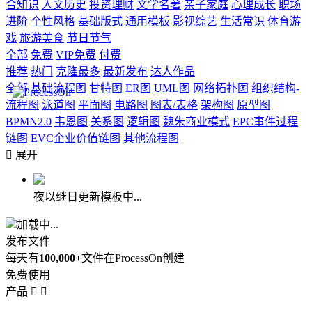
合知识
人文历史
投资理财
文学名著
亲子家庭
心理成长
职场
进阶
个性风格
基础版式
通用模板
影视综艺
生活常识
体育游
戏
旅游美食
节日节气
全部
免费
VIP免费
付费
推荐
热门
克隆最多
最新发布
达人作品
全部
基础流程图
甘特图
ER图
UML图
网络拓扑图
组织结构-
流程图
泳道图
平面图
电路图
图表/表格
架构图
原型图
BPMN2.0
韦恩图
关系图
逻辑图
魏朱商业模式
EPC事件过程
链图
EVC企业价值链图
其他流程图

展开
夜以继日更新模板中...
加载中...
发布文件
每天有
100,000+
文件在ProcessOn创建
免费使用
产品

