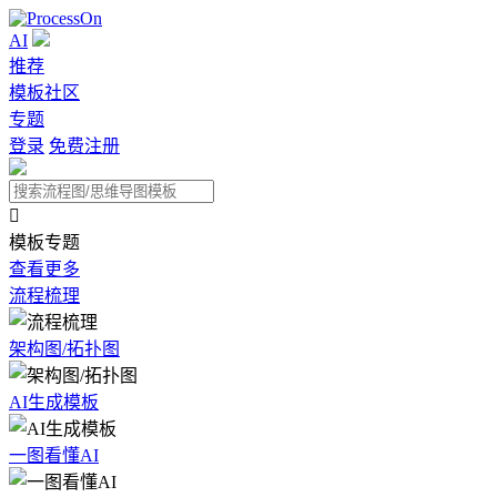
AI
推荐
模板社区
专题
登录
免费注册

模板专题
查看更多
流程梳理
架构图/拓扑图
AI生成模板
一图看懂AI