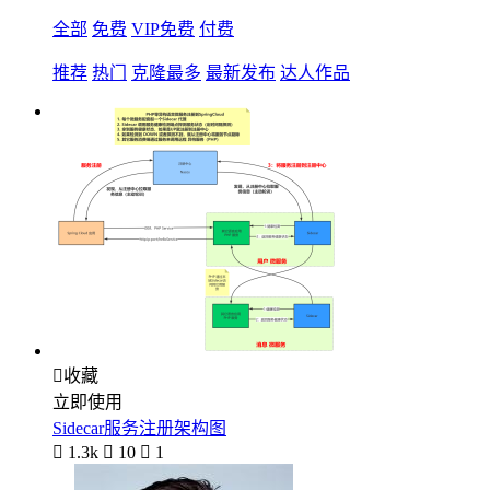
全部
免费
VIP免费
付费
推荐
热门
克隆最多
最新发布
达人作品

收藏
立即使用
Sidecar服务注册架构图

1.3k

10

1