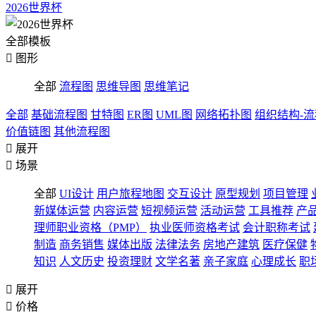
2026世界杯
全部模板

图形
全部
流程图
思维导图
思维笔记
全部
基础流程图
甘特图
ER图
UML图
网络拓扑图
组织结构-
价值链图
其他流程图

展开

场景
全部
UI设计
用户旅程地图
交互设计
原型规划
项目管理
新媒体运营
内容运营
短视频运营
活动运营
工具推荐
产
理师职业资格（PMP）
执业医师资格考试
会计职称考试
制造
商务销售
媒体出版
法律法务
房地产建筑
医疗保健
知识
人文历史
投资理财
文学名著
亲子家庭
心理成长
职

展开

价格