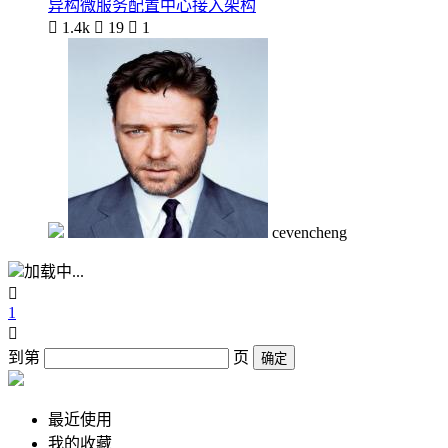
异构微服务配置中心接入架构

1.4k

19

1
cevencheng
加载中...

1

到第
页
确定
最近使用
我的收藏