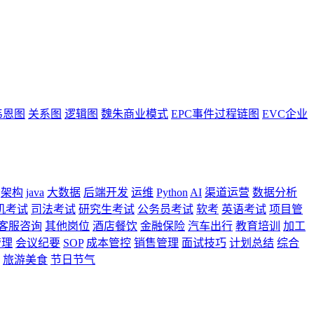
韦恩图
关系图
逻辑图
魏朱商业模式
EPC事件过程链图
EVC企业
架构
java
大数据
后端开发
运维
Python
AI
渠道运营
数据分析
机考试
司法考试
研究生考试
公务员考试
软考
英语考试
项目管
客服咨询
其他岗位
酒店餐饮
金融保险
汽车出行
教育培训
加工
管理
会议纪要
SOP
成本管控
销售管理
面试技巧
计划总结
综合
旅游美食
节日节气