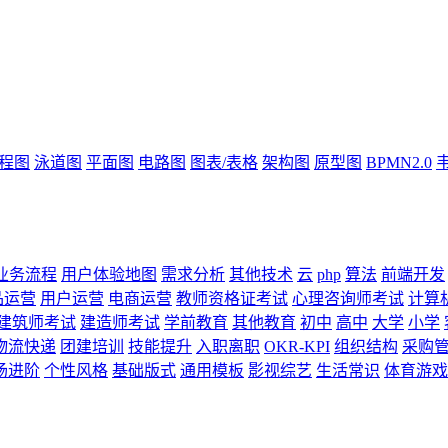
流程图
泳道图
平面图
电路图
图表/表格
架构图
原型图
BPMN2.0
业务流程
用户体验地图
需求分析
其他技术
云
php
算法
前端开发
品运营
用户运营
电商运营
教师资格证考试
心理咨询师考试
计算
建筑师考试
建造师考试
学前教育
其他教育
初中
高中
大学
小学
物流快递
团建培训
技能提升
入职离职
OKR-KPI
组织结构
采购
场进阶
个性风格
基础版式
通用模板
影视综艺
生活常识
体育游戏