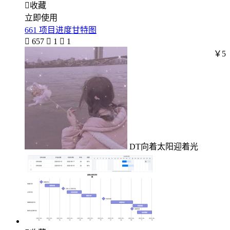

收藏
立即使用
661 项目进度甘特图

657

1

1
￥5
DT向着太阳迎着光