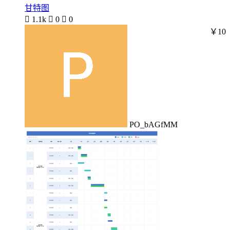
甘特图

1.1k

0

0
￥10
PO_bAGfMM