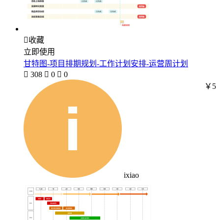

收藏
立即使用
甘特图-项目排期规划-工作计划安排-运营周计划

308

0

0
￥5
ixiao