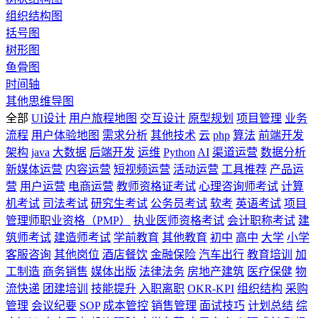
组织结构图
括号图
树形图
鱼骨图
时间轴
其他思维导图
全部
UI设计
用户旅程地图
交互设计
原型规划
项目管理
业务
流程
用户体验地图
需求分析
其他技术
云
php
算法
前端开发
架构
java
大数据
后端开发
运维
Python
AI
渠道运营
数据分析
新媒体运营
内容运营
短视频运营
活动运营
工具推荐
产品运
营
用户运营
电商运营
教师资格证考试
心理咨询师考试
计算
机考试
司法考试
研究生考试
公务员考试
软考
英语考试
项目
管理师职业资格（PMP）
执业医师资格考试
会计职称考试
建
筑师考试
建造师考试
学前教育
其他教育
初中
高中
大学
小学
客服咨询
其他岗位
酒店餐饮
金融保险
汽车出行
教育培训
加
工制造
商务销售
媒体出版
法律法务
房地产建筑
医疗保健
物
流快递
团建培训
技能提升
入职离职
OKR-KPI
组织结构
采购
管理
会议纪要
SOP
成本管控
销售管理
面试技巧
计划总结
综