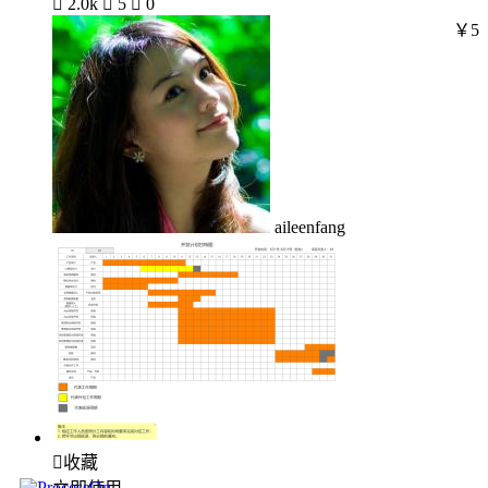

2.0k

5

0
￥5
aileenfang

收藏