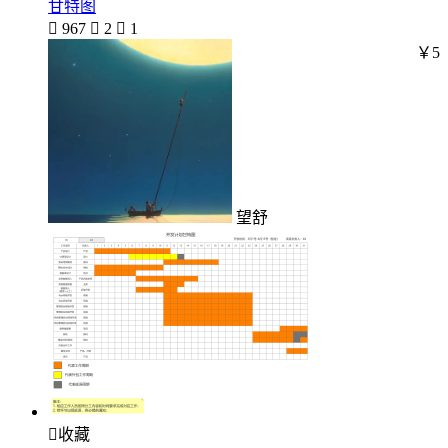
甘特图

967

2

1
￥5
望舒

收藏