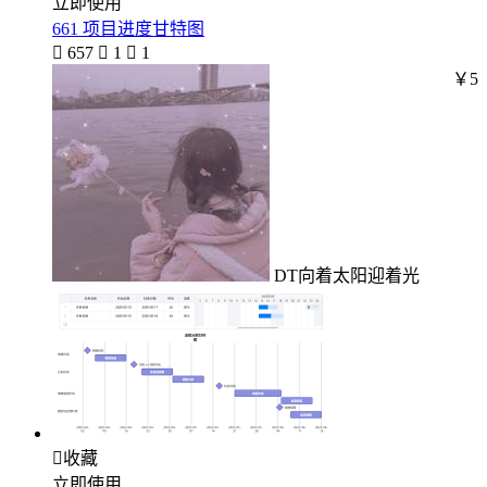
立即使用
661 项目进度甘特图

657

1

1
￥5
DT向着太阳迎着光

收藏
立即使用