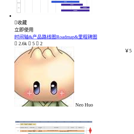

收藏
立即使用
时间轴&产品路线图Roadmap&里程碑图

2.6k

5

2
￥5
Neo Huo