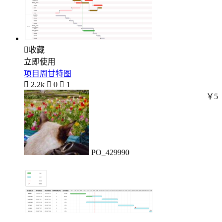

收藏
立即使用
项目周甘特图

2.2k

0

1
￥5
PO_429990