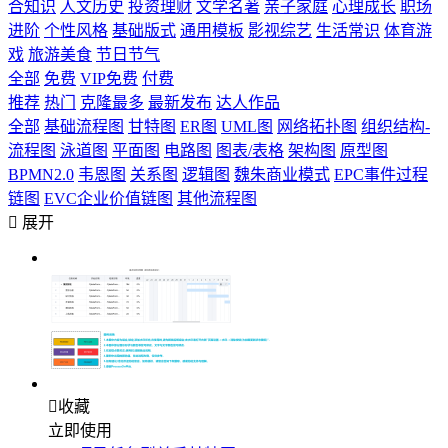
合知识
人文历史
投资理财
文学名著
亲子家庭
心理成长
职场
进阶
个性风格
基础版式
通用模板
影视综艺
生活常识
体育游
戏
旅游美食
节日节气
全部
免费
VIP免费
付费
推荐
热门
克隆最多
最新发布
达人作品
全部
基础流程图
甘特图
ER图
UML图
网络拓扑图
组织结构-
流程图
泳道图
平面图
电路图
图表/表格
架构图
原型图
BPMN2.0
韦恩图
关系图
逻辑图
魏朱商业模式
EPC事件过程
链图
EVC企业价值链图
其他流程图

展开

收藏
立即使用