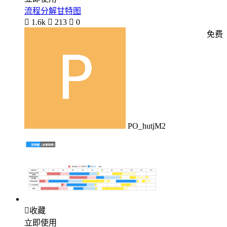
流程分解甘特图

1.6k

213

0
免费
PO_hutjM2

收藏
立即使用