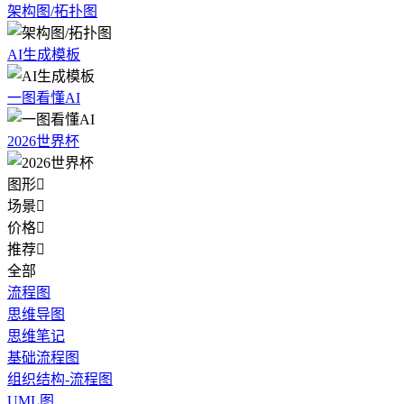
架构图/拓扑图
AI生成模板
一图看懂AI
2026世界杯
图形

场景

价格

推荐

全部
流程图
思维导图
思维笔记
基础流程图
组织结构-流程图
UML图