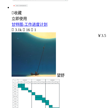

收藏
立即使用
甘特图-工作进度计划

3.1k

16

1
￥3.5
望舒