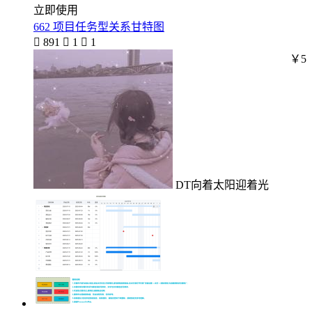
立即使用
662 项目任务型关系甘特图

891

1

1
￥5
DT向着太阳迎着光