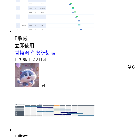

收藏
立即使用
甘特图-任务计划表

3.8k

42

4
￥6
lyh

收藏