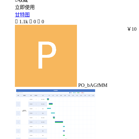
立即使用
甘特图

1.1k

0

0
￥10
PO_bAGfMM