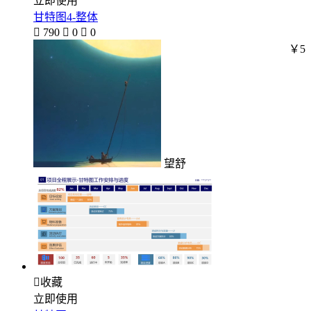
立即使用
甘特图4-整体

790

0

0
￥5
望舒

收藏
立即使用