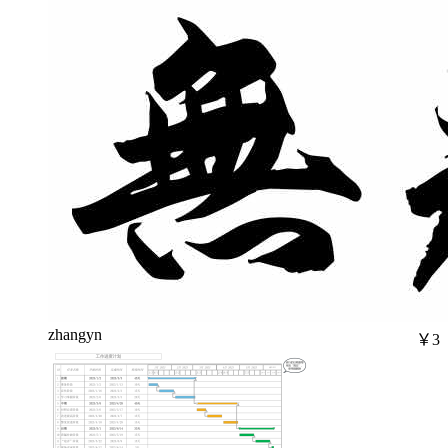
zhangyn
￥3