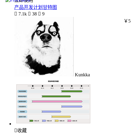
立即使用
产品开发计划甘特图

7.1k

38

9
￥5
Kunkka

收藏