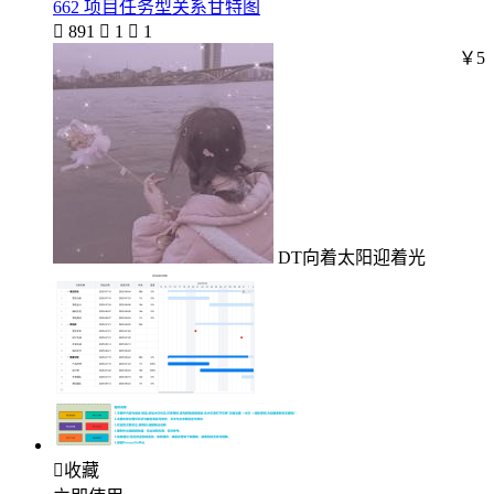
662 项目任务型关系甘特图

891

1

1
￥5
DT向着太阳迎着光

收藏