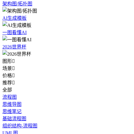
架构图/拓扑图
AI生成模板
一图看懂AI
2026世界杯
图形

场景

价格

推荐

全部
流程图
思维导图
思维笔记
基础流程图
组织结构-流程图
UML图