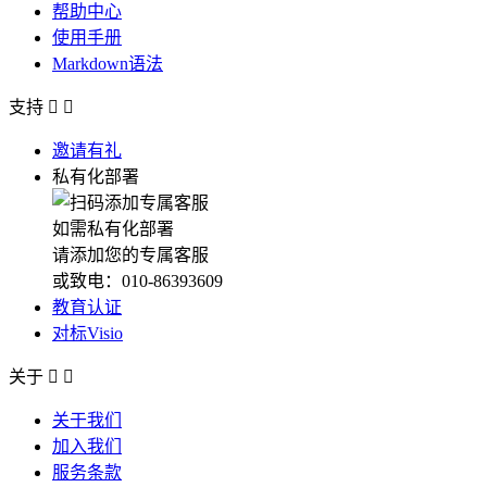
帮助中心
使用手册
Markdown语法
支持


邀请有礼
私有化部署
如需私有化部署
请添加您的专属客服
或致电：010-86393609
教育认证
对标Visio
关于


关于我们
加入我们
服务条款