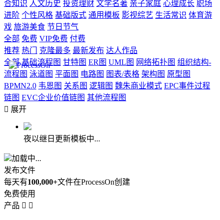
合知识
人文历史
投资理财
文学名著
亲子家庭
心理成长
职场
进阶
个性风格
基础版式
通用模板
影视综艺
生活常识
体育游
戏
旅游美食
节日节气
全部
免费
VIP免费
付费
推荐
热门
克隆最多
最新发布
达人作品
全部
基础流程图
甘特图
ER图
UML图
网络拓扑图
组织结构-
流程图
泳道图
平面图
电路图
图表/表格
架构图
原型图
BPMN2.0
韦恩图
关系图
逻辑图
魏朱商业模式
EPC事件过程
链图
EVC企业价值链图
其他流程图

展开
夜以继日更新模板中...
加载中...
发布文件
每天有
100,000+
文件在ProcessOn创建
免费使用
产品

