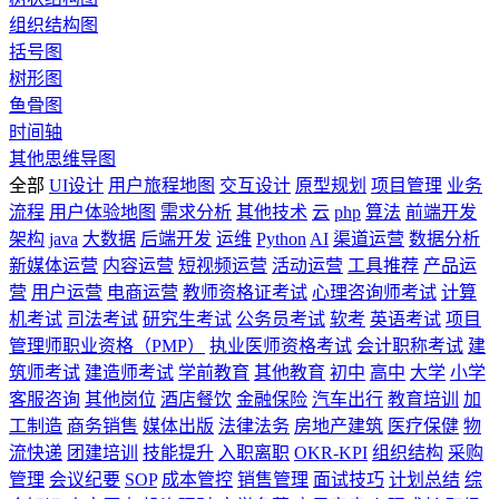
组织结构图
括号图
树形图
鱼骨图
时间轴
其他思维导图
全部
UI设计
用户旅程地图
交互设计
原型规划
项目管理
业务
流程
用户体验地图
需求分析
其他技术
云
php
算法
前端开发
架构
java
大数据
后端开发
运维
Python
AI
渠道运营
数据分析
新媒体运营
内容运营
短视频运营
活动运营
工具推荐
产品运
营
用户运营
电商运营
教师资格证考试
心理咨询师考试
计算
机考试
司法考试
研究生考试
公务员考试
软考
英语考试
项目
管理师职业资格（PMP）
执业医师资格考试
会计职称考试
建
筑师考试
建造师考试
学前教育
其他教育
初中
高中
大学
小学
客服咨询
其他岗位
酒店餐饮
金融保险
汽车出行
教育培训
加
工制造
商务销售
媒体出版
法律法务
房地产建筑
医疗保健
物
流快递
团建培训
技能提升
入职离职
OKR-KPI
组织结构
采购
管理
会议纪要
SOP
成本管控
销售管理
面试技巧
计划总结
综