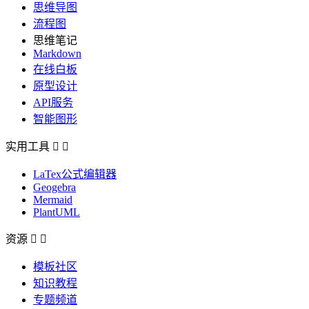
思维导图
流程图
思维笔记
Markdown
在线白板
原型设计
API服务
智能图形
实用工具


LaTex公式编辑器
Geogebra
Mermaid
PlantUML
资源


模板社区
知识教程
专题频道