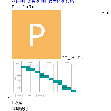
科研项目流程图-项目周甘特图-传统

366

0

0
￥10
PO_oAktHo

收藏
立即使用