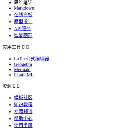
思维笔记
Markdown
在线白板
原型设计
API服务
智能图形
实用工具


LaTex公式编辑器
Geogebra
Mermaid
PlantUML
资源


模板社区
知识教程
专题频道
帮助中心
使用手册