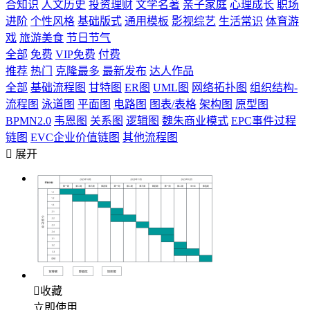
合知识
人文历史
投资理财
文学名著
亲子家庭
心理成长
职场
进阶
个性风格
基础版式
通用模板
影视综艺
生活常识
体育游
戏
旅游美食
节日节气
全部
免费
VIP免费
付费
推荐
热门
克隆最多
最新发布
达人作品
全部
基础流程图
甘特图
ER图
UML图
网络拓扑图
组织结构-
流程图
泳道图
平面图
电路图
图表/表格
架构图
原型图
BPMN2.0
韦恩图
关系图
逻辑图
魏朱商业模式
EPC事件过程
链图
EVC企业价值链图
其他流程图

展开

收藏
立即使用