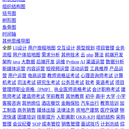
组织结构图
括号图
树形图
鱼骨图
时间轴
其他思维导图
全部
UI设计
用户旅程地图
交互设计
原型规划
项目管理
业务
流程
用户体验地图
需求分析
其他技术
云
php
算法
前端开发
架构
java
大数据
后端开发
运维
Python
AI
渠道运营
数据分析
新媒体运营
内容运营
短视频运营
活动运营
工具推荐
产品运
营
用户运营
电商运营
教师资格证考试
心理咨询师考试
计算
机考试
司法考试
研究生考试
公务员考试
软考
英语考试
项目
管理师职业资格（PMP）
执业医师资格考试
会计职称考试
建
筑师考试
建造师考试
学前教育
其他教育
初中
高中
大学
小学
客服咨询
其他岗位
酒店餐饮
金融保险
汽车出行
教育培训
加
工制造
商务销售
媒体出版
法律法务
房地产建筑
医疗保健
物
流快递
团建培训
技能提升
入职离职
OKR-KPI
组织结构
采购
管理
会议纪要
SOP
成本管控
销售管理
面试技巧
计划总结
综