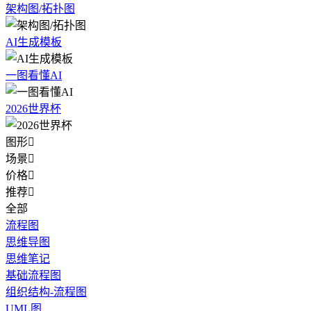
架构图/拓扑图
AI生成模板
一图看懂AI
2026世界杯
图形

场景

价格

推荐

全部
流程图
思维导图
思维笔记
基础流程图
组织结构-流程图
UML图