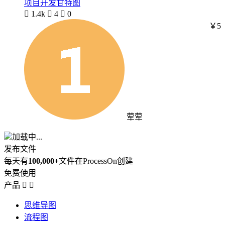
项目开发甘特图

1.4k

4

0
￥5
荤荤
加载中...
发布文件
每天有
100,000+
文件在ProcessOn创建
免费使用
产品


思维导图
流程图