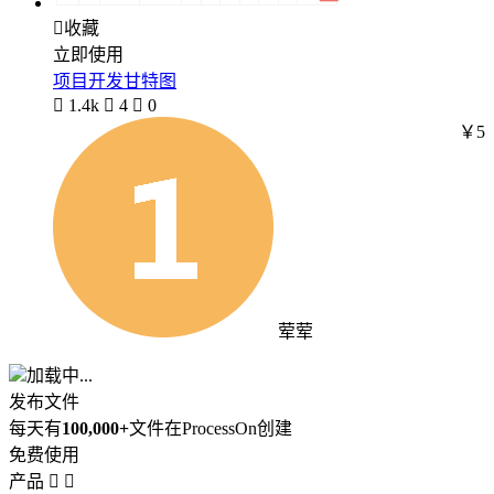

收藏
立即使用
项目开发甘特图

1.4k

4

0
￥5
荤荤
加载中...
发布文件
每天有
100,000+
文件在ProcessOn创建
免费使用
产品

