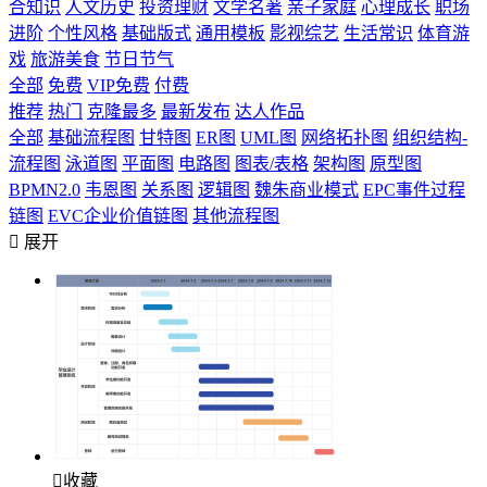
合知识
人文历史
投资理财
文学名著
亲子家庭
心理成长
职场
进阶
个性风格
基础版式
通用模板
影视综艺
生活常识
体育游
戏
旅游美食
节日节气
全部
免费
VIP免费
付费
推荐
热门
克隆最多
最新发布
达人作品
全部
基础流程图
甘特图
ER图
UML图
网络拓扑图
组织结构-
流程图
泳道图
平面图
电路图
图表/表格
架构图
原型图
BPMN2.0
韦恩图
关系图
逻辑图
魏朱商业模式
EPC事件过程
链图
EVC企业价值链图
其他流程图

展开

收藏