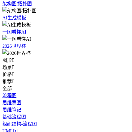
架构图/拓扑图
AI生成模板
一图看懂AI
2026世界杯
图形

场景

价格

推荐

全部
流程图
思维导图
思维笔记
基础流程图
组织结构-流程图
UML图