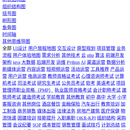
组织结构图
括号图
树形图
鱼骨图
时间轴
其他思维导图
全部
UI设计
用户旅程地图
交互设计
原型规划
项目管理
业务
流程
用户体验地图
需求分析
其他技术
云
php
算法
前端开发
架构
java
大数据
后端开发
运维
Python
AI
渠道运营
数据分析
新媒体运营
内容运营
短视频运营
活动运营
工具推荐
产品运
营
用户运营
电商运营
教师资格证考试
心理咨询师考试
计算
机考试
司法考试
研究生考试
公务员考试
软考
英语考试
项目
管理师职业资格（PMP）
执业医师资格考试
会计职称考试
建
筑师考试
建造师考试
学前教育
其他教育
初中
高中
大学
小学
客服咨询
其他岗位
酒店餐饮
金融保险
汽车出行
教育培训
加
工制造
商务销售
媒体出版
法律法务
房地产建筑
医疗保健
物
流快递
团建培训
技能提升
入职离职
OKR-KPI
组织结构
采购
管理
会议纪要
SOP
成本管控
销售管理
面试技巧
计划总结
综