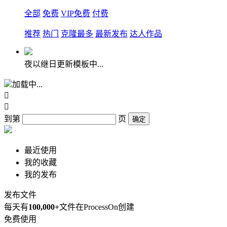
全部
免费
VIP免费
付费
推荐
热门
克隆最多
最新发布
达人作品
夜以继日更新模板中...
加载中...


到第
页
确定
最近使用
我的收藏
我的发布
发布文件
每天有
100,000+
文件在ProcessOn创建
免费使用