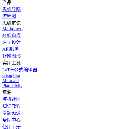
产品
思维导图
流程图
思维笔记
Markdown
在线白板
原型设计
API服务
智能图形
实用工具
LaTex公式编辑器
Geogebra
Mermaid
PlantUML
资源
模板社区
知识教程
专题频道
帮助中心
使用手册