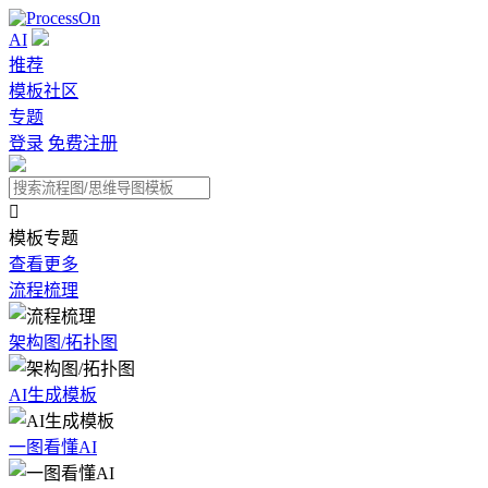
AI
推荐
模板社区
专题
登录
免费注册

模板专题
查看更多
流程梳理
架构图/拓扑图
AI生成模板
一图看懂AI