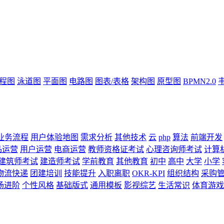
流程图
泳道图
平面图
电路图
图表/表格
架构图
原型图
BPMN2.0
业务流程
用户体验地图
需求分析
其他技术
云
php
算法
前端开发
品运营
用户运营
电商运营
教师资格证考试
心理咨询师考试
计算
建筑师考试
建造师考试
学前教育
其他教育
初中
高中
大学
小学
物流快递
团建培训
技能提升
入职离职
OKR-KPI
组织结构
采购
场进阶
个性风格
基础版式
通用模板
影视综艺
生活常识
体育游戏