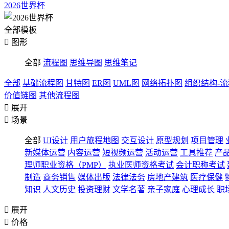
2026世界杯
全部模板

图形
全部
流程图
思维导图
思维笔记
全部
基础流程图
甘特图
ER图
UML图
网络拓扑图
组织结构-
价值链图
其他流程图

展开

场景
全部
UI设计
用户旅程地图
交互设计
原型规划
项目管理
新媒体运营
内容运营
短视频运营
活动运营
工具推荐
产
理师职业资格（PMP）
执业医师资格考试
会计职称考试
制造
商务销售
媒体出版
法律法务
房地产建筑
医疗保健
知识
人文历史
投资理财
文学名著
亲子家庭
心理成长
职

展开

价格