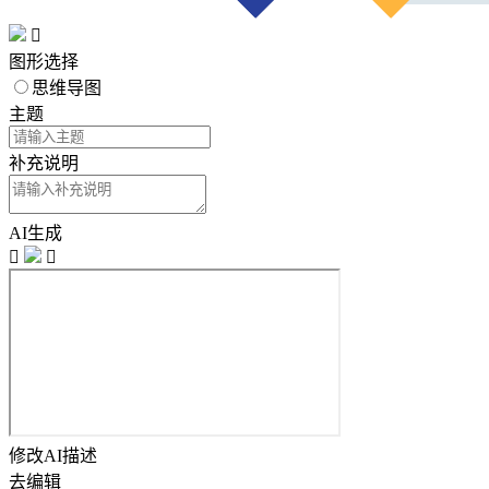

图形选择
思维导图
主题
补充说明
AI生成


修改AI描述
去编辑