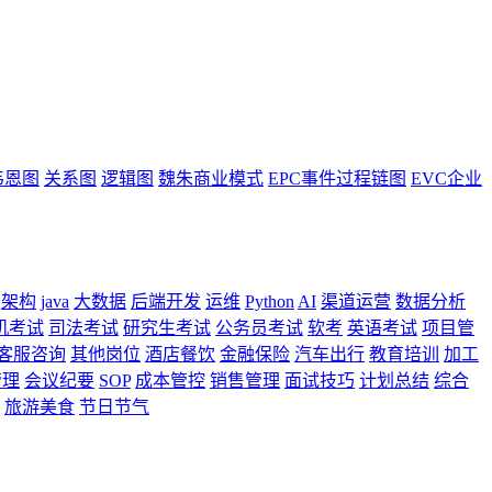
韦恩图
关系图
逻辑图
魏朱商业模式
EPC事件过程链图
EVC企业
架构
java
大数据
后端开发
运维
Python
AI
渠道运营
数据分析
机考试
司法考试
研究生考试
公务员考试
软考
英语考试
项目管
客服咨询
其他岗位
酒店餐饮
金融保险
汽车出行
教育培训
加工
管理
会议纪要
SOP
成本管控
销售管理
面试技巧
计划总结
综合
旅游美食
节日节气