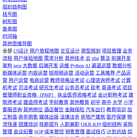
组织结构图
括号图
树形图
鱼骨图
时间轴
其他思维导图
全部
UI设计
用户旅程地图
交互设计
原型规划
项目管理
业务
流程
用户体验地图
需求分析
其他技术
云
php
算法
前端开发
架构
java
大数据
后端开发
运维
Python
AI
渠道运营
数据分析
新媒体运营
内容运营
短视频运营
活动运营
工具推荐
产品运
营
用户运营
电商运营
教师资格证考试
心理咨询师考试
计算
机考试
司法考试
研究生考试
公务员考试
软考
英语考试
项目
管理师职业资格（PMP）
执业医师资格考试
会计职称考试
建
筑师考试
建造师考试
学前教育
其他教育
初中
高中
大学
小学
客服咨询
其他岗位
酒店餐饮
金融保险
汽车出行
教育培训
加
工制造
商务销售
媒体出版
法律法务
房地产建筑
医疗保健
物
流快递
团建培训
技能提升
入职离职
OKR-KPI
组织结构
采购
管理
会议纪要
SOP
成本管控
销售管理
面试技巧
计划总结
综