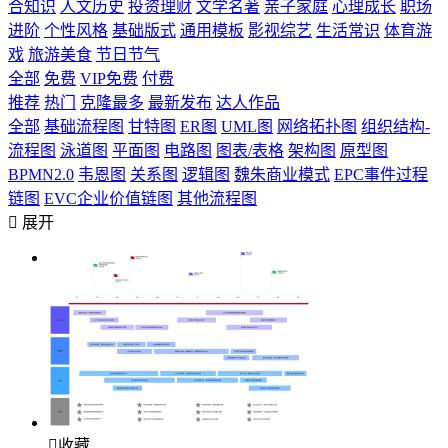
合知识
人文历史
投资理财
文学名著
亲子家庭
心理成长
职场
进阶
个性风格
基础版式
通用模板
影视综艺
生活常识
体育游
戏
旅游美食
节日节气
全部
免费
VIP免费
付费
推荐
热门
克隆最多
最新发布
达人作品
全部
基础流程图
甘特图
ER图
UML图
网络拓扑图
组织结构-
流程图
泳道图
平面图
电路图
图表/表格
架构图
原型图
BPMN2.0
韦恩图
关系图
逻辑图
魏朱商业模式
EPC事件过程
链图
EVC企业价值链图
其他流程图

展开

收藏