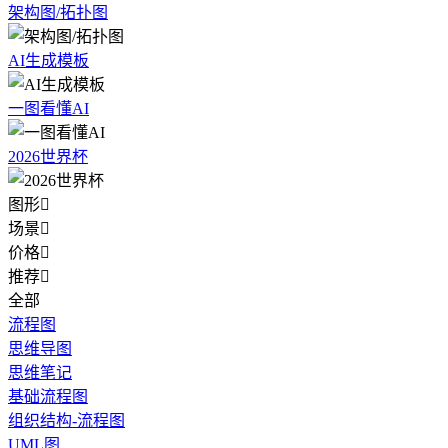
架构图/拓扑图
AI生成模板
一图看懂AI
2026世界杯
图形

场景

价格

推荐

全部
流程图
思维导图
思维笔记
基础流程图
组织结构-流程图
UML图