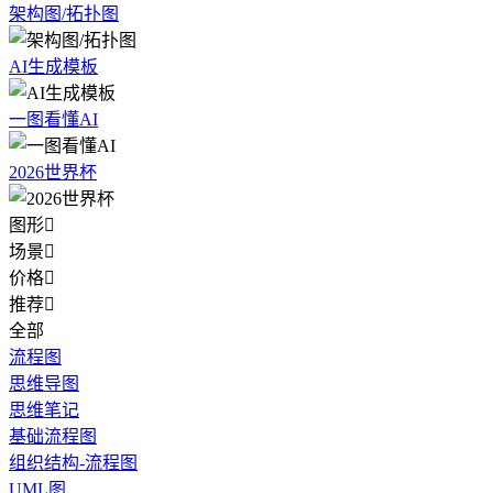
架构图/拓扑图
AI生成模板
一图看懂AI
2026世界杯
图形

场景

价格

推荐

全部
流程图
思维导图
思维笔记
基础流程图
组织结构-流程图
UML图