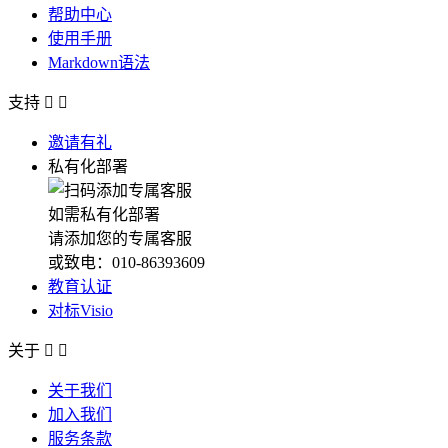
帮助中心
使用手册
Markdown语法
支持


邀请有礼
私有化部署
如需私有化部署
请添加您的专属客服
或致电：010-86393609
教育认证
对标Visio
关于


关于我们
加入我们
服务条款