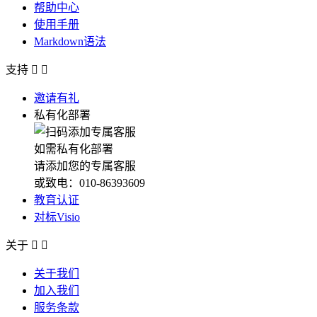
帮助中心
使用手册
Markdown语法
支持


邀请有礼
私有化部署
如需私有化部署
请添加您的专属客服
或致电：010-86393609
教育认证
对标Visio
关于


关于我们
加入我们
服务条款