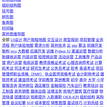
组织结构图
括号图
树形图
鱼骨图
时间轴
其他思维导图
全部
UI设计
用户旅程地图
交互设计
原型规划
项目管理
业务
流程
用户体验地图
需求分析
其他技术
云
php
算法
前端开发
架构
java
大数据
后端开发
运维
Python
AI
渠道运营
数据分析
新媒体运营
内容运营
短视频运营
活动运营
工具推荐
产品运
营
用户运营
电商运营
教师资格证考试
心理咨询师考试
计算
机考试
司法考试
研究生考试
公务员考试
软考
英语考试
项目
管理师职业资格（PMP）
执业医师资格考试
会计职称考试
建
筑师考试
建造师考试
学前教育
其他教育
初中
高中
大学
小学
客服咨询
其他岗位
酒店餐饮
金融保险
汽车出行
教育培训
加
工制造
商务销售
媒体出版
法律法务
房地产建筑
医疗保健
物
流快递
团建培训
技能提升
入职离职
OKR-KPI
组织结构
采购
管理
会议纪要
SOP
成本管控
销售管理
面试技巧
计划总结
综