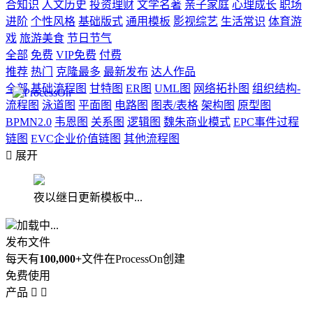
合知识
人文历史
投资理财
文学名著
亲子家庭
心理成长
职场
进阶
个性风格
基础版式
通用模板
影视综艺
生活常识
体育游
戏
旅游美食
节日节气
全部
免费
VIP免费
付费
推荐
热门
克隆最多
最新发布
达人作品
全部
基础流程图
甘特图
ER图
UML图
网络拓扑图
组织结构-
流程图
泳道图
平面图
电路图
图表/表格
架构图
原型图
BPMN2.0
韦恩图
关系图
逻辑图
魏朱商业模式
EPC事件过程
链图
EVC企业价值链图
其他流程图

展开
夜以继日更新模板中...
加载中...
发布文件
每天有
100,000+
文件在ProcessOn创建
免费使用
产品

