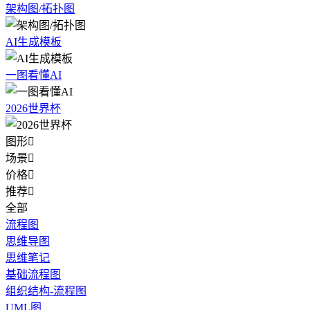
架构图/拓扑图
AI生成模板
一图看懂AI
2026世界杯
图形

场景

价格

推荐

全部
流程图
思维导图
思维笔记
基础流程图
组织结构-流程图
UML图