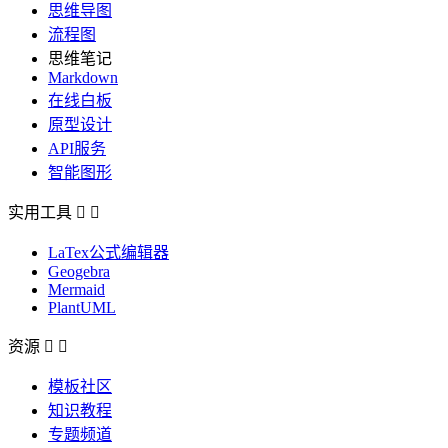
思维导图
流程图
思维笔记
Markdown
在线白板
原型设计
API服务
智能图形
实用工具


LaTex公式编辑器
Geogebra
Mermaid
PlantUML
资源


模板社区
知识教程
专题频道