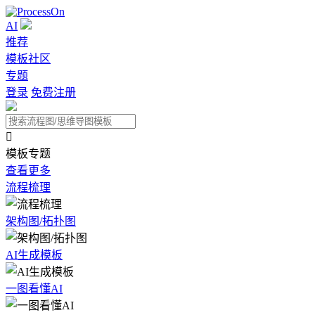
AI
推荐
模板社区
专题
登录
免费注册

模板专题
查看更多
流程梳理
架构图/拓扑图
AI生成模板
一图看懂AI