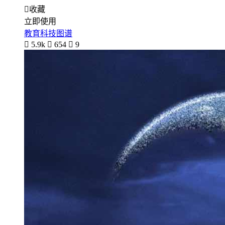

收藏
立即使用
教育科技图谱

5.9k

654

9