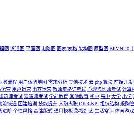
流程图
泳道图
平面图
电路图
图表/表格
架构图
原型图
BPMN2.0
业务流程
用户体验地图
需求分析
其他技术
云
php
算法
前端开发
品运营
用户运营
电商运营
教师资格证考试
心理咨询师考试
计算
建筑师考试
建造师考试
学前教育
其他教育
初中
高中
大学
小学
物流快递
团建培训
技能提升
入职离职
OKR-KPI
组织结构
采购
场进阶
个性风格
基础版式
通用模板
影视综艺
生活常识
体育游戏