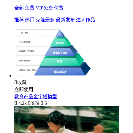
全部
免费
VIP免费
付费
推荐
热门
克隆最多
最新发布
达人作品

收藏
立即使用
教育产品金字塔模型

4.2k

979

5