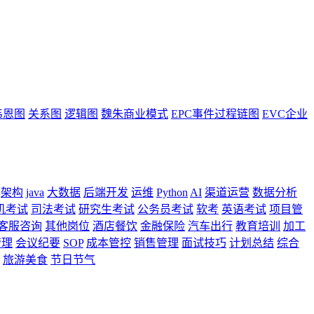
韦恩图
关系图
逻辑图
魏朱商业模式
EPC事件过程链图
EVC企业
架构
java
大数据
后端开发
运维
Python
AI
渠道运营
数据分析
机考试
司法考试
研究生考试
公务员考试
软考
英语考试
项目管
客服咨询
其他岗位
酒店餐饮
金融保险
汽车出行
教育培训
加工
管理
会议纪要
SOP
成本管控
销售管理
面试技巧
计划总结
综合
旅游美食
节日节气