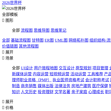
2026世界杯
全部模板

图形
全部
流程图
思维导图
思维笔记
全部
基础流程图
甘特图
ER图
UML图
网络拓扑图
组织结构-
价值链图
其他流程图

展开

场景
全部
UI设计
用户旅程地图
交互设计
原型规划
项目管理
新媒体运营
内容运营
短视频运营
活动运营
工具推荐
产
理师职业资格（PMP）
执业医师资格考试
会计职称考试
制造
商务销售
媒体出版
法律法务
房地产建筑
医疗保健
知识
人文历史
投资理财
文学名著
亲子家庭
心理成长
职

展开

价格