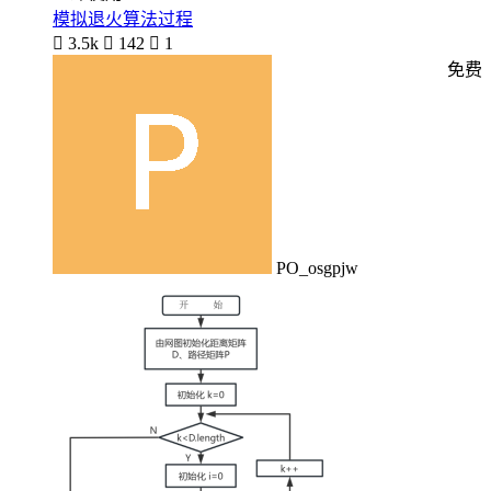
模拟退火算法过程

3.5k

142

1
免费
PO_osgpjw