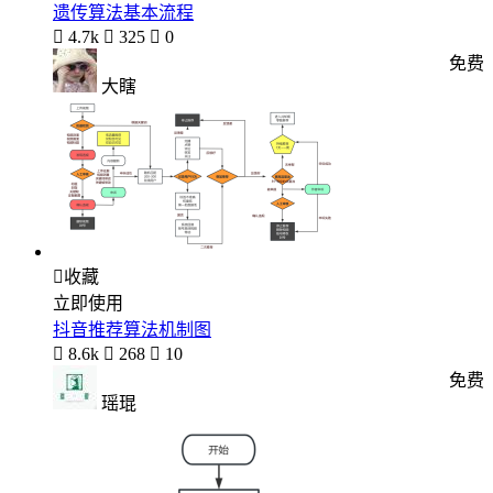
遗传算法基本流程

4.7k

325

0
免费
大瞎

收藏
立即使用
抖音推荐算法机制图

8.6k

268

10
免费
瑶琨