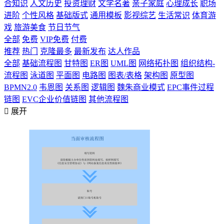
合知识
人文历史
投资理财
文学名著
亲子家庭
心理成长
职场
进阶
个性风格
基础版式
通用模板
影视综艺
生活常识
体育游
戏
旅游美食
节日节气
全部
免费
VIP免费
付费
推荐
热门
克隆最多
最新发布
达人作品
全部
基础流程图
甘特图
ER图
UML图
网络拓扑图
组织结构-
流程图
泳道图
平面图
电路图
图表/表格
架构图
原型图
BPMN2.0
韦恩图
关系图
逻辑图
魏朱商业模式
EPC事件过程
链图
EVC企业价值链图
其他流程图

展开