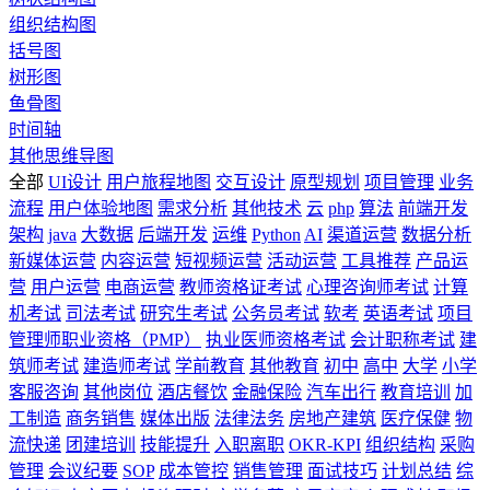
组织结构图
括号图
树形图
鱼骨图
时间轴
其他思维导图
全部
UI设计
用户旅程地图
交互设计
原型规划
项目管理
业务
流程
用户体验地图
需求分析
其他技术
云
php
算法
前端开发
架构
java
大数据
后端开发
运维
Python
AI
渠道运营
数据分析
新媒体运营
内容运营
短视频运营
活动运营
工具推荐
产品运
营
用户运营
电商运营
教师资格证考试
心理咨询师考试
计算
机考试
司法考试
研究生考试
公务员考试
软考
英语考试
项目
管理师职业资格（PMP）
执业医师资格考试
会计职称考试
建
筑师考试
建造师考试
学前教育
其他教育
初中
高中
大学
小学
客服咨询
其他岗位
酒店餐饮
金融保险
汽车出行
教育培训
加
工制造
商务销售
媒体出版
法律法务
房地产建筑
医疗保健
物
流快递
团建培训
技能提升
入职离职
OKR-KPI
组织结构
采购
管理
会议纪要
SOP
成本管控
销售管理
面试技巧
计划总结
综