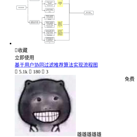

收藏
立即使用
基于用户协同过滤推荐算法实现流程图

5.1k

180

3
免费
雄雄雄雄雄