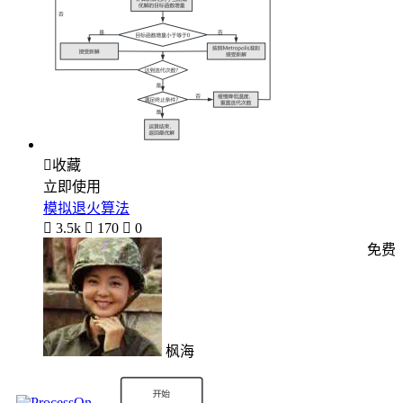

收藏
立即使用
模拟退火算法

3.5k

170

0
免费
枫海