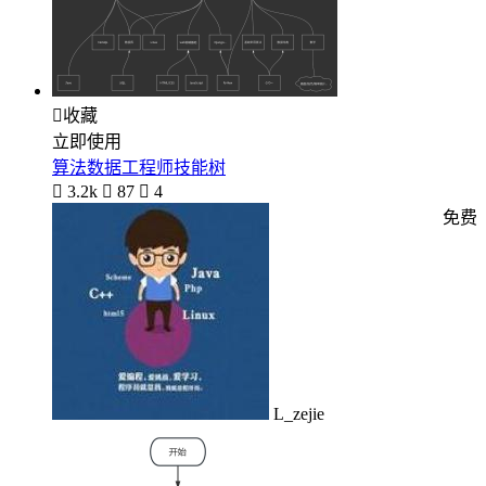

收藏
立即使用
算法数据工程师技能树

3.2k

87

4
免费
L_zejie