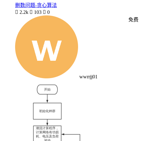
删数问题-贪心算法

2.2k

103

0
免费
wwrrjj01