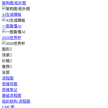
架构图/拓扑图
AI生成模板
一图看懂AI
2026世界杯
图形

场景

价格

推荐

全部
流程图
思维导图
思维笔记
基础流程图
组织结构-流程图
UML图