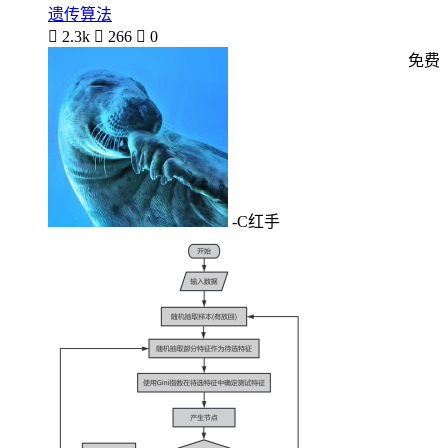
遗传算法

2.3k

266

0
免费
-C红手