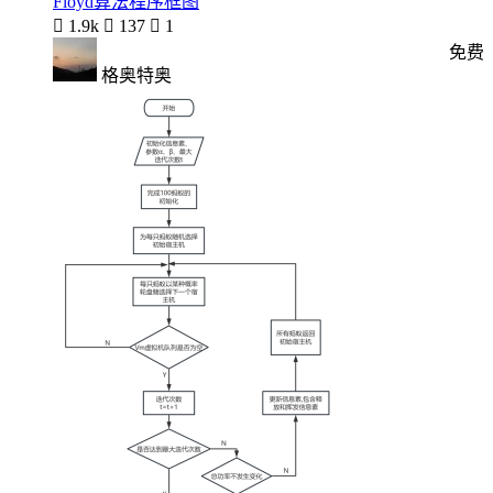
Floyd算法程序框图

1.9k

137

1
免费
格奥特奥