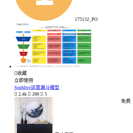
175132_PO

收藏
立即使用
Sophlive运营漏斗模型

2.4k

288

5
免费