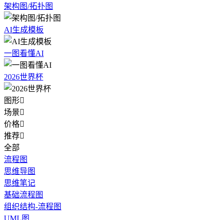
架构图/拓扑图
AI生成模板
一图看懂AI
2026世界杯
图形

场景

价格

推荐

全部
流程图
思维导图
思维笔记
基础流程图
组织结构-流程图
UML图