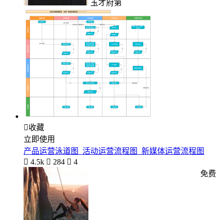
玉才府第

收藏
立即使用
产品运营泳道图_活动运营流程图_新媒体运营流程图

4.5k

284

4
免费