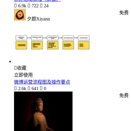

6.9k

722

24
免费
夕颜Xiyann

收藏
立即使用
微博运营流程图及操作要点

2.6k

641

0
免费