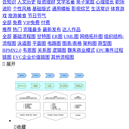
合知识
人文历史
投资理财
文学名著
亲子家庭
心理成长
职场
进阶
个性风格
基础版式
通用模板
影视综艺
生活常识
体育游
戏
旅游美食
节日节气
全部
免费
VIP免费
付费
推荐
热门
克隆最多
最新发布
达人作品
全部
基础流程图
甘特图
ER图
UML图
网络拓扑图
组织结构-
流程图
泳道图
平面图
电路图
图表/表格
架构图
原型图
BPMN2.0
韦恩图
关系图
逻辑图
魏朱商业模式
EPC事件过程
链图
EVC企业价值链图
其他流程图

展开

收藏