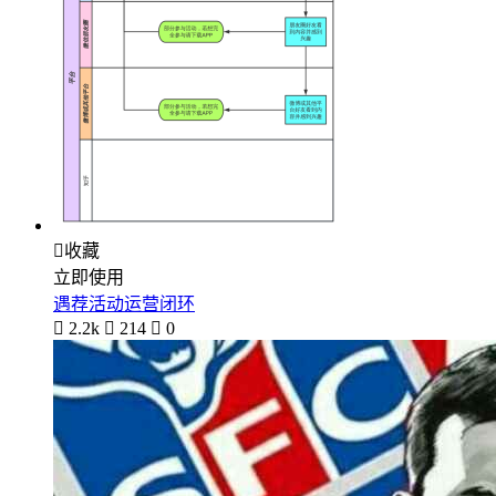

收藏
立即使用
遇荐活动运营闭环

2.2k

214

0