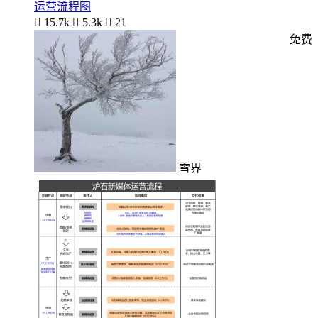
运营流程图

15.7k

5.3k

21
免费
雪界