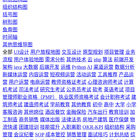
组织结构图
括号图
树形图
鱼骨图
时间轴
其他思维导图
全部
UI设计
用户旅程地图
交互设计
原型规划
项目管理
业务
流程
用户体验地图
需求分析
其他技术
云
php
算法
前端开发
架构
java
大数据
后端开发
运维
Python
AI
渠道运营
数据分析
新媒体运营
内容运营
短视频运营
活动运营
工具推荐
产品运
营
用户运营
电商运营
教师资格证考试
心理咨询师考试
计算
机考试
司法考试
研究生考试
公务员考试
软考
英语考试
项目
管理师职业资格（PMP）
执业医师资格考试
会计职称考试
建
筑师考试
建造师考试
学前教育
其他教育
初中
高中
大学
小学
客服咨询
其他岗位
酒店餐饮
金融保险
汽车出行
教育培训
加
工制造
商务销售
媒体出版
法律法务
房地产建筑
医疗保健
物
流快递
团建培训
技能提升
入职离职
OKR-KPI
组织结构
采购
管理
会议纪要
SOP
成本管控
销售管理
面试技巧
计划总结
综