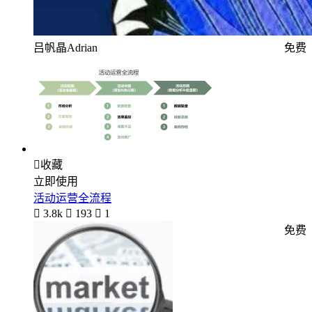
吕帆晶Adrian
免费

收藏
立即使用
活动运营全流程

3.8k

193

1
免费