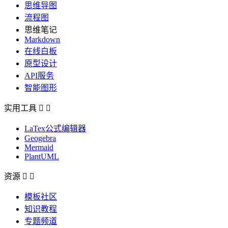
思维导图
流程图
思维笔记
Markdown
在线白板
原型设计
API服务
智能图形
实用工具


LaTex公式编辑器
Geogebra
Mermaid
PlantUML
资源


模板社区
知识教程
专题频道