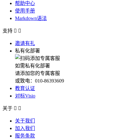
帮助中心
使用手册
Markdown语法
支持


邀请有礼
私有化部署
如需私有化部署
请添加您的专属客服
或致电：010-86393609
教育认证
对标Visio
关于


关于我们
加入我们
服务条款