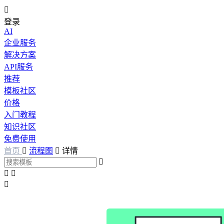

登录
AI
企业服务
解决方案
API服务
推荐
模板社区
价格
入门教程
知识社区
免费使用
首页

流程图

详情



