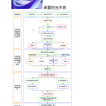
承蒙时光不弃