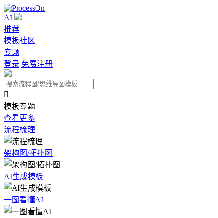
AI
推荐
模板社区
专题
登录
免费注册

模板专题
查看更多
流程梳理
架构图/拓扑图
AI生成模板
一图看懂AI