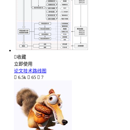

收藏
立即使用
论文技术路线图

6.5k

65

7