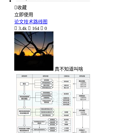

收藏
立即使用
论文技术路线图

3.4k

164

0
真不知道叫啥