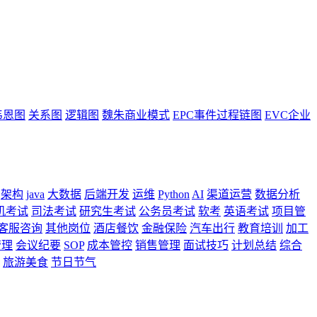
韦恩图
关系图
逻辑图
魏朱商业模式
EPC事件过程链图
EVC企业
架构
java
大数据
后端开发
运维
Python
AI
渠道运营
数据分析
机考试
司法考试
研究生考试
公务员考试
软考
英语考试
项目管
客服咨询
其他岗位
酒店餐饮
金融保险
汽车出行
教育培训
加工
管理
会议纪要
SOP
成本管控
销售管理
面试技巧
计划总结
综合
旅游美食
节日节气