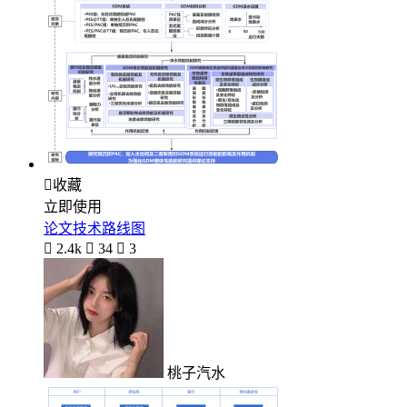

收藏
立即使用
论文技术路线图

2.4k

34

3
桃子汽水