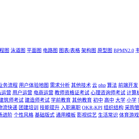
流程图
泳道图
平面图
电路图
图表/表格
架构图
原型图
BPMN2.0
业务流程
用户体验地图
需求分析
其他技术
云
php
算法
前端开发
品运营
用户运营
电商运营
教师资格证考试
心理咨询师考试
计算
建筑师考试
建造师考试
学前教育
其他教育
初中
高中
大学
小学
物流快递
团建培训
技能提升
入职离职
OKR-KPI
组织结构
采购
场进阶
个性风格
基础版式
通用模板
影视综艺
生活常识
体育游戏