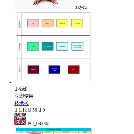
zkyeu

收藏
立即使用
技术栈

1.1k

56

0
PO_0833bf