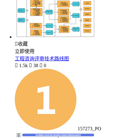

收藏
立即使用
工程咨询评审技术路线图

1.5k

38

0
157273_PO