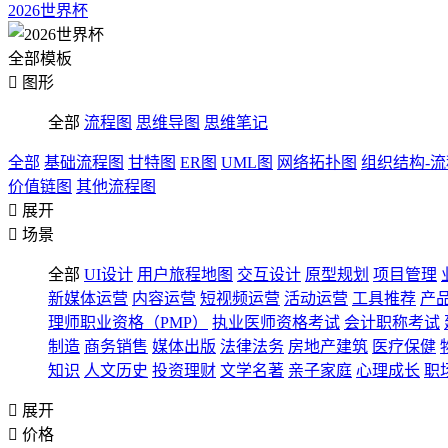
2026世界杯
全部模板

图形
全部
流程图
思维导图
思维笔记
全部
基础流程图
甘特图
ER图
UML图
网络拓扑图
组织结构-
价值链图
其他流程图

展开

场景
全部
UI设计
用户旅程地图
交互设计
原型规划
项目管理
新媒体运营
内容运营
短视频运营
活动运营
工具推荐
产
理师职业资格（PMP）
执业医师资格考试
会计职称考试
制造
商务销售
媒体出版
法律法务
房地产建筑
医疗保健
知识
人文历史
投资理财
文学名著
亲子家庭
心理成长
职

展开

价格