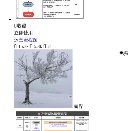

收藏
立即使用
运营流程图

15.7k

5.3k

21
免费
雪界