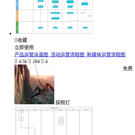

收藏
立即使用
产品运营泳道图_活动运营流程图_新媒体运营流程图

4.5k

284

4
免费
探照灯