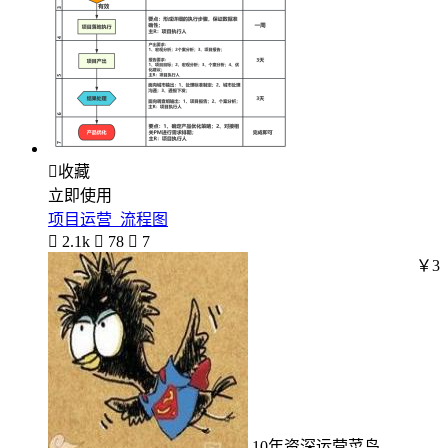

收藏
立即使用
项目运营_流程图

2.1k

78

7
￥3
10年资深运营菜鸟