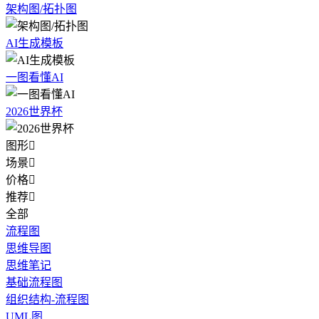
架构图/拓扑图
AI生成模板
一图看懂AI
2026世界杯
图形

场景

价格

推荐

全部
流程图
思维导图
思维笔记
基础流程图
组织结构-流程图
UML图