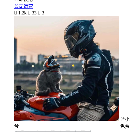
公司运营

1.2k

33

3
蓝小
兮
免费