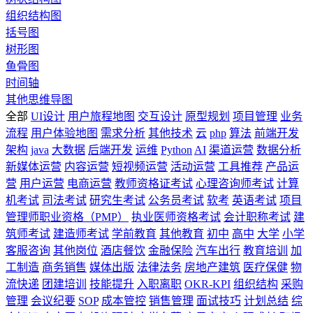
组织结构图
括号图
树形图
鱼骨图
时间轴
其他思维导图
全部
UI设计
用户旅程地图
交互设计
原型规划
项目管理
业务
流程
用户体验地图
需求分析
其他技术
云
php
算法
前端开发
架构
java
大数据
后端开发
运维
Python
AI
渠道运营
数据分析
新媒体运营
内容运营
短视频运营
活动运营
工具推荐
产品运
营
用户运营
电商运营
教师资格证考试
心理咨询师考试
计算
机考试
司法考试
研究生考试
公务员考试
软考
英语考试
项目
管理师职业资格（PMP）
执业医师资格考试
会计职称考试
建
筑师考试
建造师考试
学前教育
其他教育
初中
高中
大学
小学
客服咨询
其他岗位
酒店餐饮
金融保险
汽车出行
教育培训
加
工制造
商务销售
媒体出版
法律法务
房地产建筑
医疗保健
物
流快递
团建培训
技能提升
入职离职
OKR-KPI
组织结构
采购
管理
会议纪要
SOP
成本管控
销售管理
面试技巧
计划总结
综