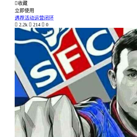

收藏
立即使用
遇荐活动运营闭环

2.2k

214

0