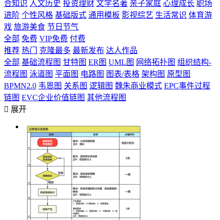
合知识
人文历史
投资理财
文学名著
亲子家庭
心理成长
职场
进阶
个性风格
基础版式
通用模板
影视综艺
生活常识
体育游
戏
旅游美食
节日节气
全部
免费
VIP免费
付费
推荐
热门
克隆最多
最新发布
达人作品
全部
基础流程图
甘特图
ER图
UML图
网络拓扑图
组织结构-
流程图
泳道图
平面图
电路图
图表/表格
架构图
原型图
BPMN2.0
韦恩图
关系图
逻辑图
魏朱商业模式
EPC事件过程
链图
EVC企业价值链图
其他流程图

展开