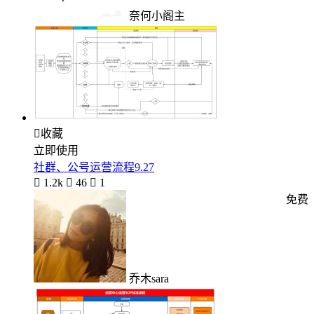
奈何小阁主

收藏
立即使用
社群、公号运营流程9.27

1.2k

46

1
免费
乔木sara