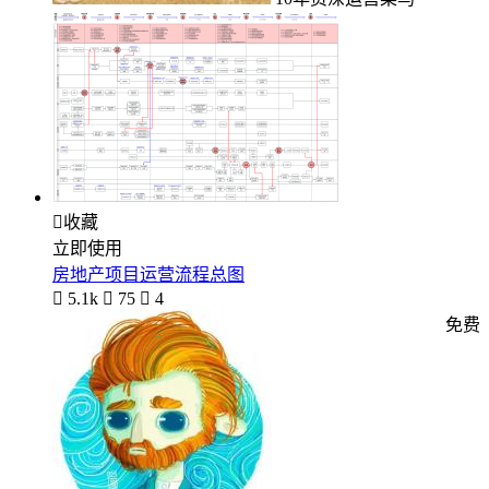

收藏
立即使用
房地产项目运营流程总图

5.1k

75

4
免费