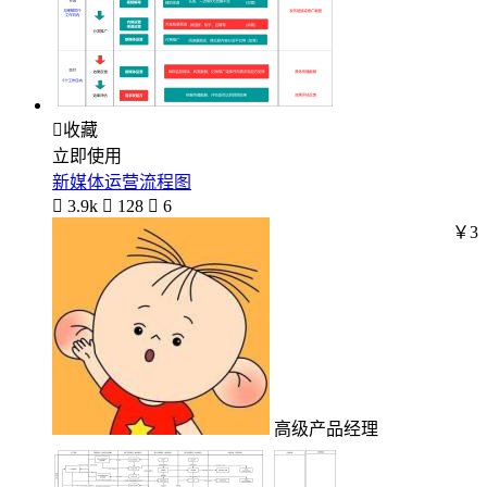

收藏
立即使用
新媒体运营流程图

3.9k

128

6
￥3
高级产品经理