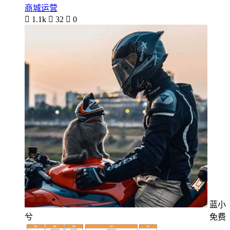
商城运营

1.1k

32

0
蓝小
兮
免费