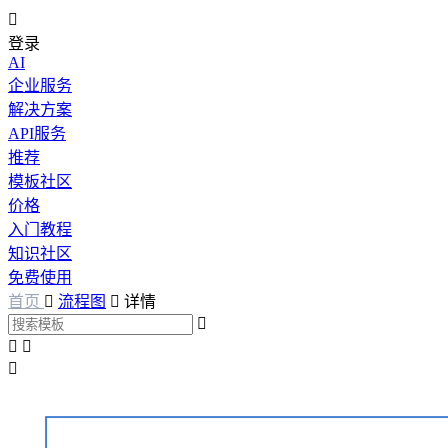

登录
AI
企业服务
解决方案
API服务
推荐
模板社区
价格
入门教程
知识社区
免费使用
首页

流程图

详情



