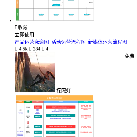

收藏
立即使用
产品运营泳道图_活动运营流程图_新媒体运营流程图

4.5k

284

4
免费
探照灯