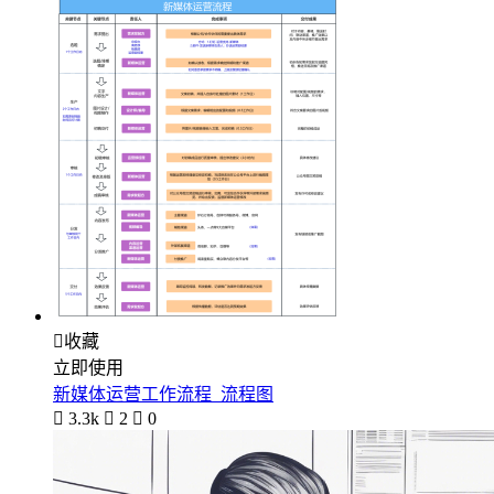

收藏
立即使用
新媒体运营工作流程_流程图

3.3k

2

0