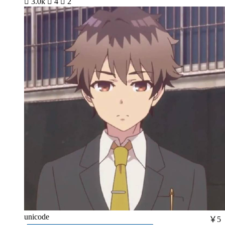

3.0k

4

2
unicode
￥5