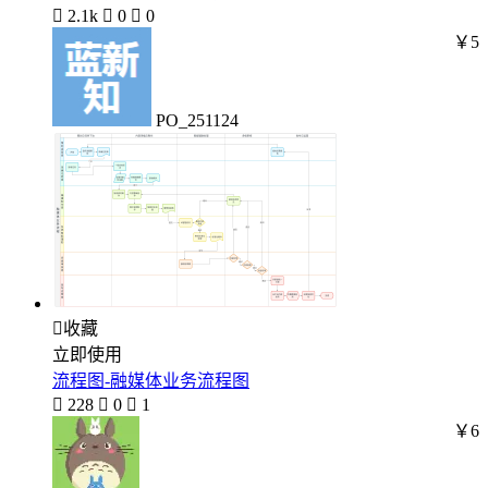

2.1k

0

0
￥5
PO_251124

收藏
立即使用
流程图-融媒体业务流程图

228

0

1
￥6