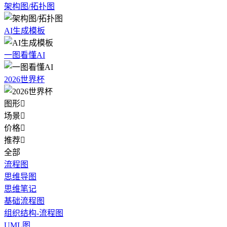
架构图/拓扑图
AI生成模板
一图看懂AI
2026世界杯
图形

场景

价格

推荐

全部
流程图
思维导图
思维笔记
基础流程图
组织结构-流程图
UML图