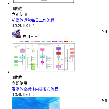

收藏
立即使用
新媒体运营每日工作流程

3.2k

9

2
￥4
喵口三三

收藏
立即使用
融媒体全媒体内容发布流程

3.4k

6

2
￥8