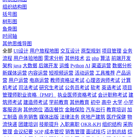
组织结构图
括号图
树形图
鱼骨图
时间轴
其他思维导图
全部
UI设计
用户旅程地图
交互设计
原型规划
项目管理
业务
流程
用户体验地图
需求分析
其他技术
云
php
算法
前端开发
架构
java
大数据
后端开发
运维
Python
AI
渠道运营
数据分析
新媒体运营
内容运营
短视频运营
活动运营
工具推荐
产品运
营
用户运营
电商运营
教师资格证考试
心理咨询师考试
计算
机考试
司法考试
研究生考试
公务员考试
软考
英语考试
项目
管理师职业资格（PMP）
执业医师资格考试
会计职称考试
建
筑师考试
建造师考试
学前教育
其他教育
初中
高中
大学
小学
客服咨询
其他岗位
酒店餐饮
金融保险
汽车出行
教育培训
加
工制造
商务销售
媒体出版
法律法务
房地产建筑
医疗保健
物
流快递
团建培训
技能提升
入职离职
OKR-KPI
组织结构
采购
管理
会议纪要
SOP
成本管控
销售管理
面试技巧
计划总结
综