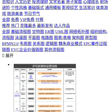
合知识
人文历史
投资理财
文学名著
亲子家庭
心理成长
职场
进阶
个性风格
基础版式
通用模板
影视综艺
生活常识
体育游
戏
旅游美食
节日节气
全部
免费
VIP免费
付费
推荐
热门
克隆最多
最新发布
达人作品
全部
基础流程图
甘特图
ER图
UML图
网络拓扑图
组织结构-
流程图
泳道图
平面图
电路图
图表/表格
架构图
原型图
BPMN2.0
韦恩图
关系图
逻辑图
魏朱商业模式
EPC事件过程
链图
EVC企业价值链图
其他流程图

展开