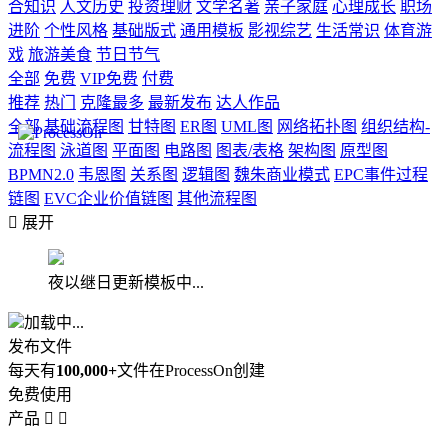
合知识
人文历史
投资理财
文学名著
亲子家庭
心理成长
职场
进阶
个性风格
基础版式
通用模板
影视综艺
生活常识
体育游
戏
旅游美食
节日节气
全部
免费
VIP免费
付费
推荐
热门
克隆最多
最新发布
达人作品
全部
基础流程图
甘特图
ER图
UML图
网络拓扑图
组织结构-
流程图
泳道图
平面图
电路图
图表/表格
架构图
原型图
BPMN2.0
韦恩图
关系图
逻辑图
魏朱商业模式
EPC事件过程
链图
EVC企业价值链图
其他流程图

展开
夜以继日更新模板中...
加载中...
发布文件
每天有
100,000+
文件在ProcessOn创建
免费使用
产品

