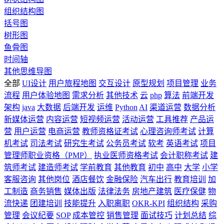
组织结构图
括号图
树形图
鱼骨图
时间轴
其他思维导图
全部
UI设计
用户旅程地图
交互设计
原型规划
项目管理
业务
流程
用户体验地图
需求分析
其他技术
云
php
算法
前端开发
架构
java
大数据
后端开发
运维
Python
AI
渠道运营
数据分析
新媒体运营
内容运营
短视频运营
活动运营
工具推荐
产品运
营
用户运营
电商运营
教师资格证考试
心理咨询师考试
计算
机考试
司法考试
研究生考试
公务员考试
软考
英语考试
项目
管理师职业资格（PMP）
执业医师资格考试
会计职称考试
建
筑师考试
建造师考试
学前教育
其他教育
初中
高中
大学
小学
客服咨询
其他岗位
酒店餐饮
金融保险
汽车出行
教育培训
加
工制造
商务销售
媒体出版
法律法务
房地产建筑
医疗保健
物
流快递
团建培训
技能提升
入职离职
OKR-KPI
组织结构
采购
管理
会议纪要
SOP
成本管控
销售管理
面试技巧
计划总结
综