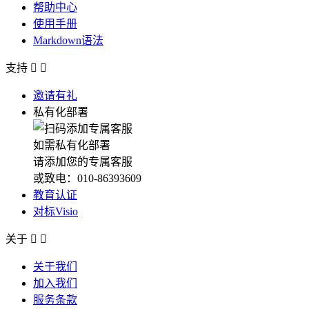
帮助中心
使用手册
Markdown语法
支持


邀请有礼
私有化部署
如需私有化部署
请添加您的专属客服
或致电：010-86393609
教育认证
对标Visio
关于


关于我们
加入我们
服务条款