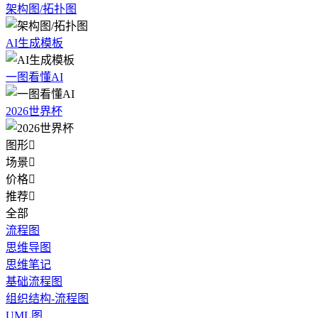
架构图/拓扑图
AI生成模板
一图看懂AI
2026世界杯
图形

场景

价格

推荐

全部
流程图
思维导图
思维笔记
基础流程图
组织结构-流程图
UML图