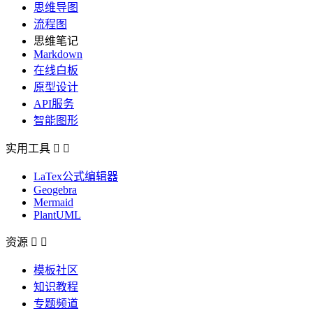
思维导图
流程图
思维笔记
Markdown
在线白板
原型设计
API服务
智能图形
实用工具


LaTex公式编辑器
Geogebra
Mermaid
PlantUML
资源


模板社区
知识教程
专题频道