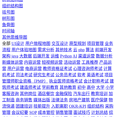
组织结构图
括号图
树形图
鱼骨图
时间轴
其他思维导图
全部
UI设计
用户旅程地图
交互设计
原型规划
项目管理
业务
流程
用户体验地图
需求分析
其他技术
云
php
算法
前端开发
架构
java
大数据
后端开发
运维
Python
AI
渠道运营
数据分析
新媒体运营
内容运营
短视频运营
活动运营
工具推荐
产品运
营
用户运营
电商运营
教师资格证考试
心理咨询师考试
计算
机考试
司法考试
研究生考试
公务员考试
软考
英语考试
项目
管理师职业资格（PMP）
执业医师资格考试
会计职称考试
建
筑师考试
建造师考试
学前教育
其他教育
初中
高中
大学
小学
客服咨询
其他岗位
酒店餐饮
金融保险
汽车出行
教育培训
加
工制造
商务销售
媒体出版
法律法务
房地产建筑
医疗保健
物
流快递
团建培训
技能提升
入职离职
OKR-KPI
组织结构
采购
管理
会议纪要
SOP
成本管控
销售管理
面试技巧
计划总结
综