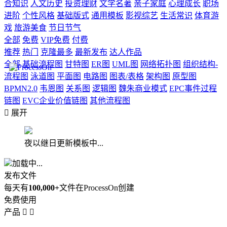
合知识
人文历史
投资理财
文学名著
亲子家庭
心理成长
职场
进阶
个性风格
基础版式
通用模板
影视综艺
生活常识
体育游
戏
旅游美食
节日节气
全部
免费
VIP免费
付费
推荐
热门
克隆最多
最新发布
达人作品
全部
基础流程图
甘特图
ER图
UML图
网络拓扑图
组织结构-
流程图
泳道图
平面图
电路图
图表/表格
架构图
原型图
BPMN2.0
韦恩图
关系图
逻辑图
魏朱商业模式
EPC事件过程
链图
EVC企业价值链图
其他流程图

展开
夜以继日更新模板中...
加载中...
发布文件
每天有
100,000+
文件在ProcessOn创建
免费使用
产品

