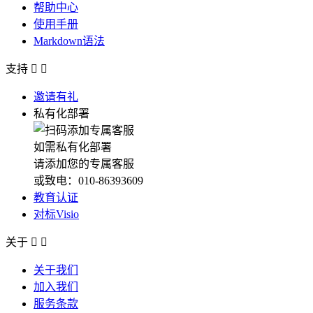
帮助中心
使用手册
Markdown语法
支持


邀请有礼
私有化部署
如需私有化部署
请添加您的专属客服
或致电：010-86393609
教育认证
对标Visio
关于


关于我们
加入我们
服务条款