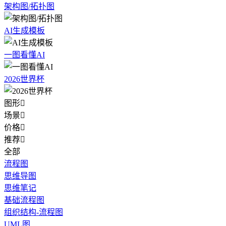
架构图/拓扑图
AI生成模板
一图看懂AI
2026世界杯
图形

场景

价格

推荐

全部
流程图
思维导图
思维笔记
基础流程图
组织结构-流程图
UML图