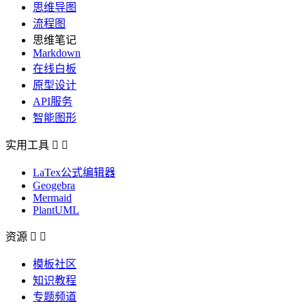
思维导图
流程图
思维笔记
Markdown
在线白板
原型设计
API服务
智能图形
实用工具


LaTex公式编辑器
Geogebra
Mermaid
PlantUML
资源


模板社区
知识教程
专题频道