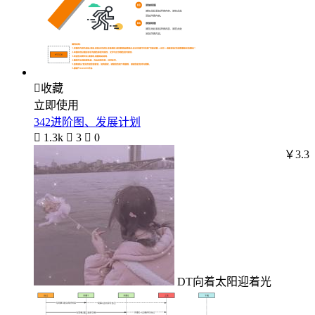

收藏
立即使用
342进阶图、发展计划

1.3k

3

0
￥3.3
DT向着太阳迎着光