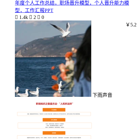
年度个人工作总结，职场晋升模型，个人晋升能力模
型，工作汇报PPT

1.4k

2

0
￥5.2
下雨声音