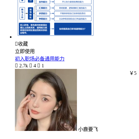

收藏
立即使用
初入职场必备通用能力

2.7k

4

1
￥5
小鹿要飞