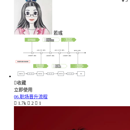
￥5
若彧

收藏
立即使用
06.职场晋升流程

1.7k

2

1