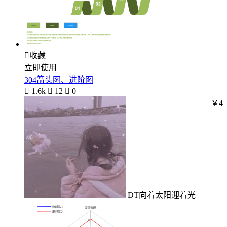

收藏
立即使用
304箭头图、进阶图

1.6k

12

0
￥4
DT向着太阳迎着光