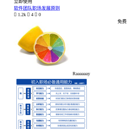
立即使用
软件团队职场发展原则

1.2k

4

0
免费
Raaaaaay