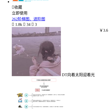

收藏
立即使用
262阶梯图、进阶图

1.8k

34

3
￥3.6
DT向着太阳迎着光