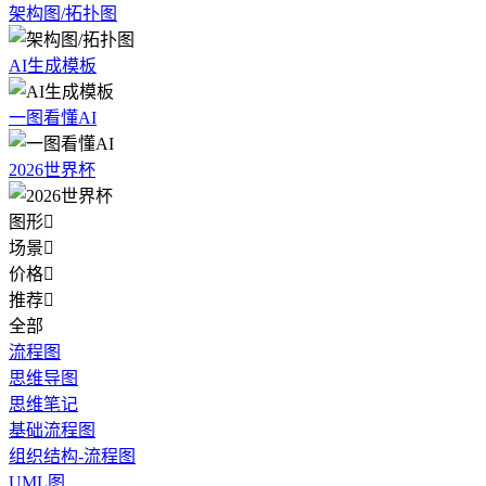
架构图/拓扑图
AI生成模板
一图看懂AI
2026世界杯
图形

场景

价格

推荐

全部
流程图
思维导图
思维笔记
基础流程图
组织结构-流程图
UML图