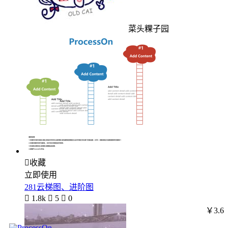
菜头粿子园

收藏
立即使用
281云梯图、进阶图

1.8k

5

0
￥3.6