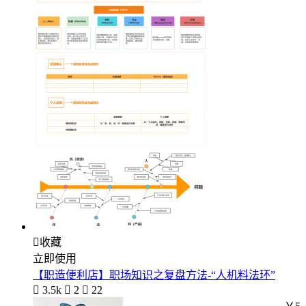

收藏
立即使用
【职造便利店】职场知识之复盘方法-“人机料法环”

3.5k

2

22