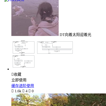
DT向着太阳迎着光

收藏
立即使用
缓存进阶使用

1.6k

4

0