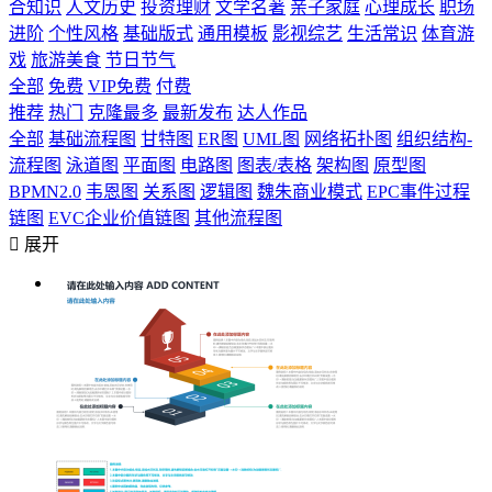
合知识
人文历史
投资理财
文学名著
亲子家庭
心理成长
职场
进阶
个性风格
基础版式
通用模板
影视综艺
生活常识
体育游
戏
旅游美食
节日节气
全部
免费
VIP免费
付费
推荐
热门
克隆最多
最新发布
达人作品
全部
基础流程图
甘特图
ER图
UML图
网络拓扑图
组织结构-
流程图
泳道图
平面图
电路图
图表/表格
架构图
原型图
BPMN2.0
韦恩图
关系图
逻辑图
魏朱商业模式
EPC事件过程
链图
EVC企业价值链图
其他流程图

展开