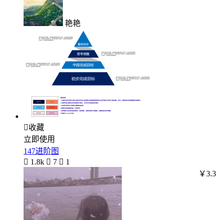
艳艳

收藏
立即使用
147进阶图

1.8k

7

1
￥3.3