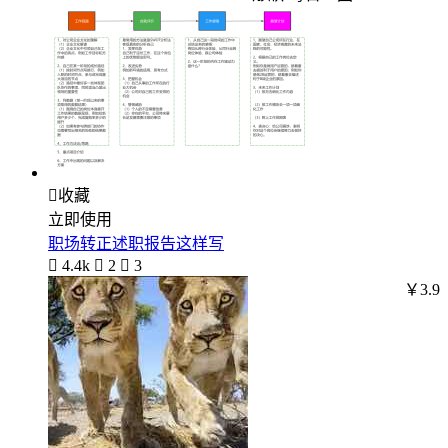

收藏
立即使用
职场转正述职报告这样写

4.4k

2

3
￥3.9