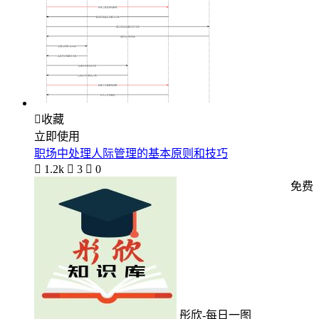

收藏
立即使用
职场中处理人际管理的基本原则和技巧

1.2k

3

0
免费
彤欣-每日一图