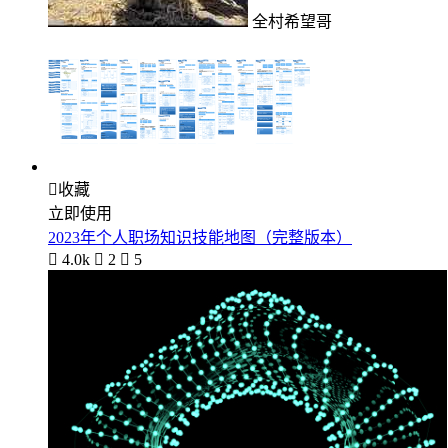
全村希望哥

收藏
立即使用
2023年个人职场知识技能地图（完整版本）

4.0k

2

5