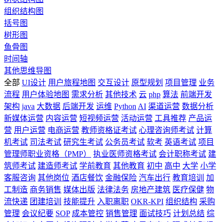
组织结构图
括号图
树形图
鱼骨图
时间轴
其他思维导图
全部
UI设计
用户旅程地图
交互设计
原型规划
项目管理
业务
流程
用户体验地图
需求分析
其他技术
云
php
算法
前端开发
架构
java
大数据
后端开发
运维
Python
AI
渠道运营
数据分析
新媒体运营
内容运营
短视频运营
活动运营
工具推荐
产品运
营
用户运营
电商运营
教师资格证考试
心理咨询师考试
计算
机考试
司法考试
研究生考试
公务员考试
软考
英语考试
项目
管理师职业资格（PMP）
执业医师资格考试
会计职称考试
建
筑师考试
建造师考试
学前教育
其他教育
初中
高中
大学
小学
客服咨询
其他岗位
酒店餐饮
金融保险
汽车出行
教育培训
加
工制造
商务销售
媒体出版
法律法务
房地产建筑
医疗保健
物
流快递
团建培训
技能提升
入职离职
OKR-KPI
组织结构
采购
管理
会议纪要
SOP
成本管控
销售管理
面试技巧
计划总结
综