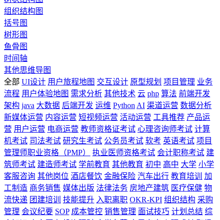
组织结构图
括号图
树形图
鱼骨图
时间轴
其他思维导图
全部
UI设计
用户旅程地图
交互设计
原型规划
项目管理
业务
流程
用户体验地图
需求分析
其他技术
云
php
算法
前端开发
架构
java
大数据
后端开发
运维
Python
AI
渠道运营
数据分析
新媒体运营
内容运营
短视频运营
活动运营
工具推荐
产品运
营
用户运营
电商运营
教师资格证考试
心理咨询师考试
计算
机考试
司法考试
研究生考试
公务员考试
软考
英语考试
项目
管理师职业资格（PMP）
执业医师资格考试
会计职称考试
建
筑师考试
建造师考试
学前教育
其他教育
初中
高中
大学
小学
客服咨询
其他岗位
酒店餐饮
金融保险
汽车出行
教育培训
加
工制造
商务销售
媒体出版
法律法务
房地产建筑
医疗保健
物
流快递
团建培训
技能提升
入职离职
OKR-KPI
组织结构
采购
管理
会议纪要
SOP
成本管控
销售管理
面试技巧
计划总结
综