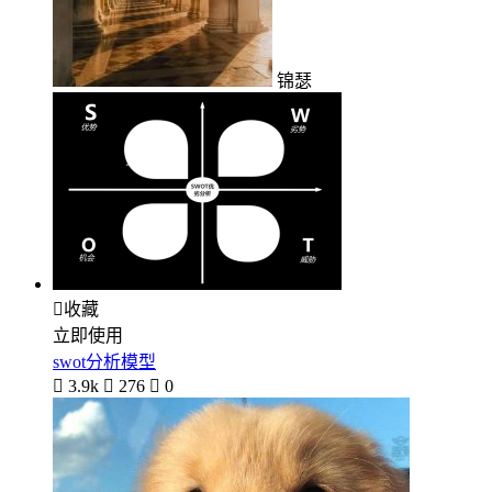
锦瑟

收藏
立即使用
swot分析模型

3.9k

276

0