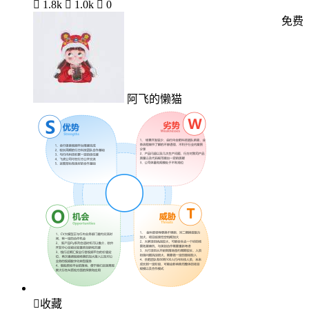

1.8k

1.0k

0
免费
阿飞的懒猫

收藏