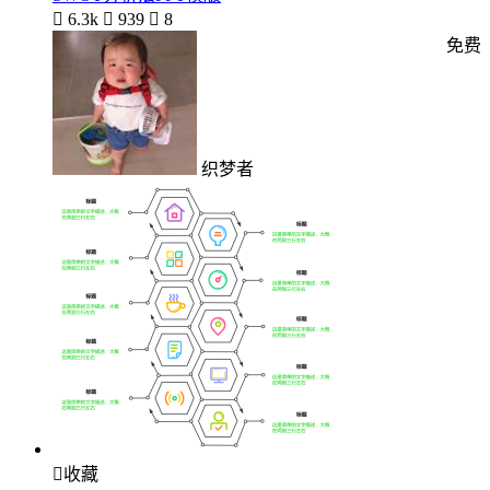

6.3k

939

8
免费
织梦者

收藏