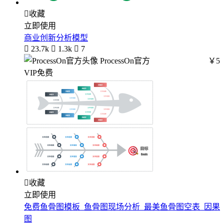

收藏
立即使用
商业创新分析模型

23.7k

1.3k

7
ProcessOn官方
￥5
VIP免费

收藏
立即使用
免费鱼骨图模板_鱼骨图现场分析_最美鱼骨图空表_因果
图