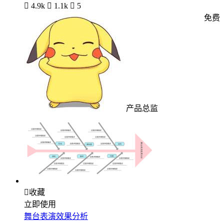

4.9k

1.1k

5
免费
产品总监

收藏
立即使用
舞台表演效果分析