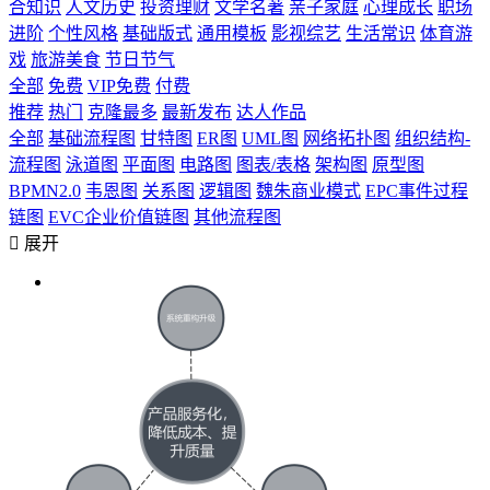
合知识
人文历史
投资理财
文学名著
亲子家庭
心理成长
职场
进阶
个性风格
基础版式
通用模板
影视综艺
生活常识
体育游
戏
旅游美食
节日节气
全部
免费
VIP免费
付费
推荐
热门
克隆最多
最新发布
达人作品
全部
基础流程图
甘特图
ER图
UML图
网络拓扑图
组织结构-
流程图
泳道图
平面图
电路图
图表/表格
架构图
原型图
BPMN2.0
韦恩图
关系图
逻辑图
魏朱商业模式
EPC事件过程
链图
EVC企业价值链图
其他流程图

展开