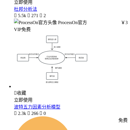
立即使用
杜邦分析法

5.5k

271

2
ProcessOn官方
￥3
VIP免费

收藏
立即使用
波特五力因素分析模型

2.3k

266

0
免费