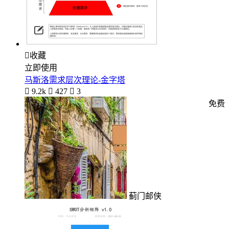

收藏
立即使用
马斯洛需求层次理论-金字塔

9.2k

427

3
免费
蓟门邮侠