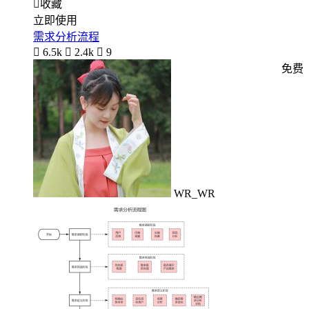

收藏
立即使用
需求分析流程

6.5k

2.4k

9
免费
WR_WR