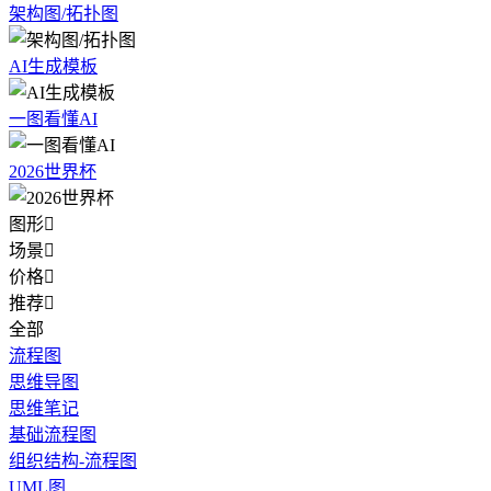
架构图/拓扑图
AI生成模板
一图看懂AI
2026世界杯
图形

场景

价格

推荐

全部
流程图
思维导图
思维笔记
基础流程图
组织结构-流程图
UML图