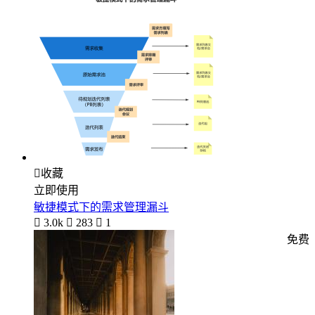

收藏
立即使用
敏捷模式下的需求管理漏斗

3.0k

283

1
免费