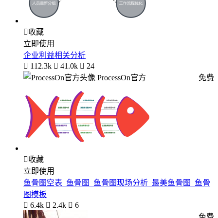

收藏
立即使用
企业利益相关分析

112.3k

41.0k

24
ProcessOn官方
免费

收藏
立即使用
鱼骨图空表_鱼骨图_鱼骨图现场分析_最美鱼骨图_鱼骨
图模板

6.4k

2.4k

6
免费