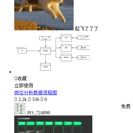
起飞了了了

收藏
立即使用
岗位分析数据流程图

2.2k

336

0
免费
PO_724890