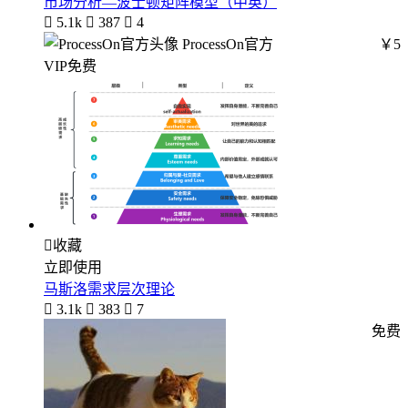
市场分析—波士顿矩阵模型（中英）

5.1k

387

4
ProcessOn官方
￥5
VIP免费

收藏
立即使用
马斯洛需求层次理论

3.1k

383

7
免费