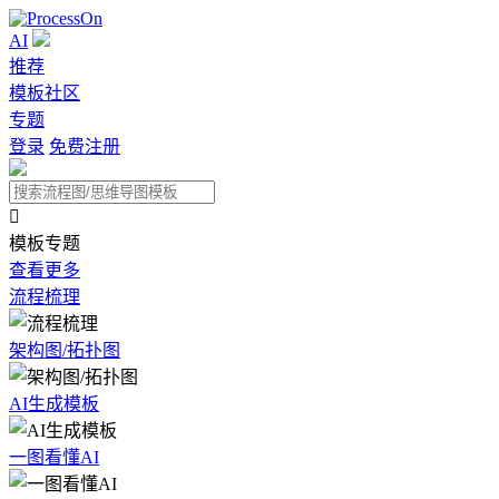
AI
推荐
模板社区
专题
登录
免费注册

模板专题
查看更多
流程梳理
架构图/拓扑图
AI生成模板
一图看懂AI