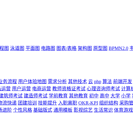
流程图
泳道图
平面图
电路图
图表/表格
架构图
原型图
BPMN2.0
业务流程
用户体验地图
需求分析
其他技术
云
php
算法
前端开发
品运营
用户运营
电商运营
教师资格证考试
心理咨询师考试
计算
建筑师考试
建造师考试
学前教育
其他教育
初中
高中
大学
小学
物流快递
团建培训
技能提升
入职离职
OKR-KPI
组织结构
采购
场进阶
个性风格
基础版式
通用模板
影视综艺
生活常识
体育游戏