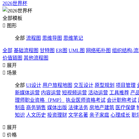
2026世界杯
全部模板

图形
全部
流程图
思维导图
思维笔记
全部
基础流程图
甘特图
ER图
UML图
网络拓扑图
组织结构-
价值链图
其他流程图

展开

场景
全部
UI设计
用户旅程地图
交互设计
原型规划
项目管理
新媒体运营
内容运营
短视频运营
活动运营
工具推荐
产
理师职业资格（PMP）
执业医师资格考试
会计职称考试
制造
商务销售
媒体出版
法律法务
房地产建筑
医疗保健
知识
人文历史
投资理财
文学名著
亲子家庭
心理成长
职

展开

价格