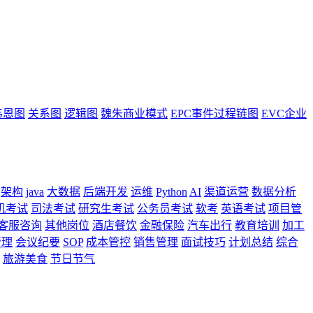
韦恩图
关系图
逻辑图
魏朱商业模式
EPC事件过程链图
EVC企业
架构
java
大数据
后端开发
运维
Python
AI
渠道运营
数据分析
机考试
司法考试
研究生考试
公务员考试
软考
英语考试
项目管
客服咨询
其他岗位
酒店餐饮
金融保险
汽车出行
教育培训
加工
管理
会议纪要
SOP
成本管控
销售管理
面试技巧
计划总结
综合
旅游美食
节日节气