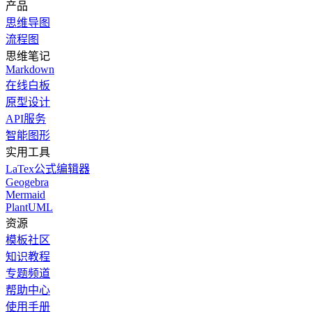
产品
思维导图
流程图
思维笔记
Markdown
在线白板
原型设计
API服务
智能图形
实用工具
LaTex公式编辑器
Geogebra
Mermaid
PlantUML
资源
模板社区
知识教程
专题频道
帮助中心
使用手册