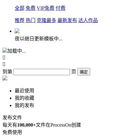
全部
免费
VIP免费
付费
推荐
热门
克隆最多
最新发布
达人作品
夜以继日更新模板中...
加载中...


到第
页
确定
最近使用
我的收藏
我的发布
发布文件
每天有
100,000+
文件在ProcessOn创建
免费使用