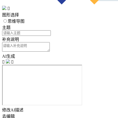

图形选择
思维导图
主题
补充说明
AI生成


修改AI描述
去编辑