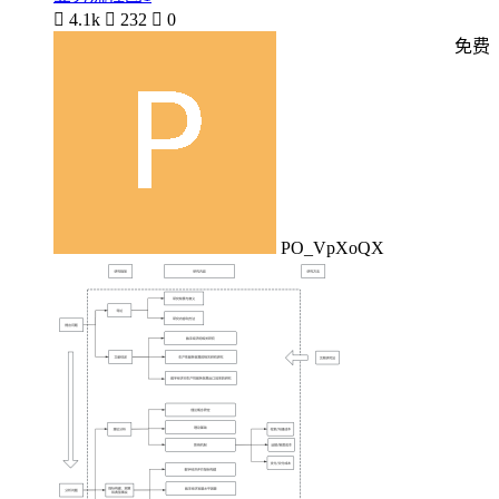

4.1k

232

0
免费
PO_VpXoQX