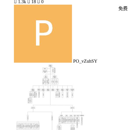

1.3k

18

0
免费
PO_vZuhSY