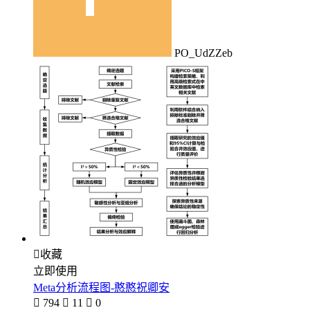
PO_UdZZeb

收藏
立即使用
Meta分析流程图-憨憨祝卿安

794

11

0