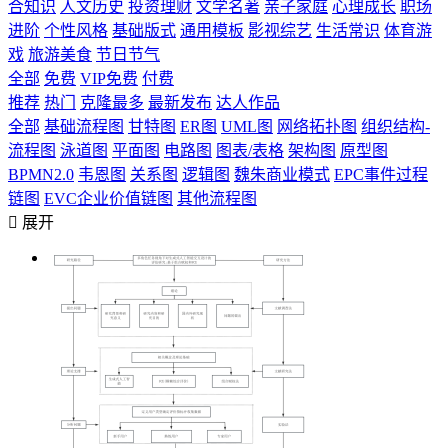
合知识
人文历史
投资理财
文学名著
亲子家庭
心理成长
职场
进阶
个性风格
基础版式
通用模板
影视综艺
生活常识
体育游
戏
旅游美食
节日节气
全部
免费
VIP免费
付费
推荐
热门
克隆最多
最新发布
达人作品
全部
基础流程图
甘特图
ER图
UML图
网络拓扑图
组织结构-
流程图
泳道图
平面图
电路图
图表/表格
架构图
原型图
BPMN2.0
韦恩图
关系图
逻辑图
魏朱商业模式
EPC事件过程
链图
EVC企业价值链图
其他流程图

展开