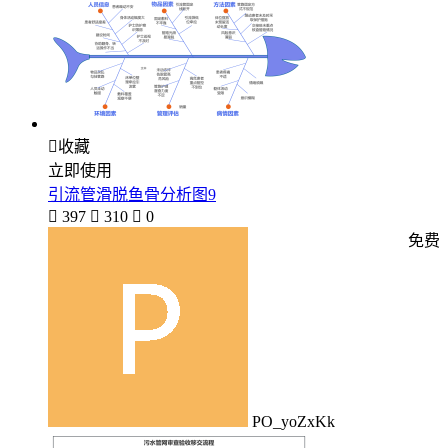

收藏
立即使用
引流管滑脱鱼骨分析图9

397

310

0
免费
PO_yoZxKk