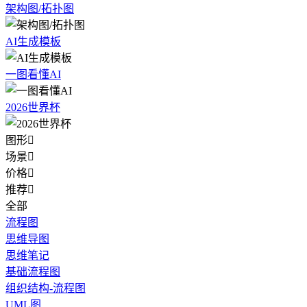
架构图/拓扑图
AI生成模板
一图看懂AI
2026世界杯
图形

场景

价格

推荐

全部
流程图
思维导图
思维笔记
基础流程图
组织结构-流程图
UML图