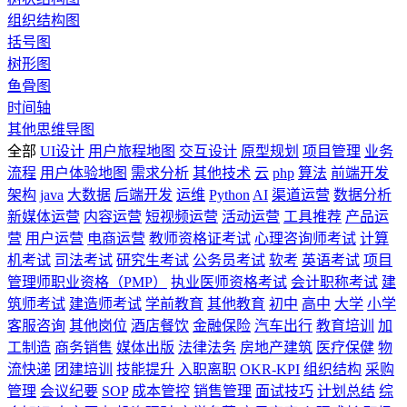
组织结构图
括号图
树形图
鱼骨图
时间轴
其他思维导图
全部
UI设计
用户旅程地图
交互设计
原型规划
项目管理
业务
流程
用户体验地图
需求分析
其他技术
云
php
算法
前端开发
架构
java
大数据
后端开发
运维
Python
AI
渠道运营
数据分析
新媒体运营
内容运营
短视频运营
活动运营
工具推荐
产品运
营
用户运营
电商运营
教师资格证考试
心理咨询师考试
计算
机考试
司法考试
研究生考试
公务员考试
软考
英语考试
项目
管理师职业资格（PMP）
执业医师资格考试
会计职称考试
建
筑师考试
建造师考试
学前教育
其他教育
初中
高中
大学
小学
客服咨询
其他岗位
酒店餐饮
金融保险
汽车出行
教育培训
加
工制造
商务销售
媒体出版
法律法务
房地产建筑
医疗保健
物
流快递
团建培训
技能提升
入职离职
OKR-KPI
组织结构
采购
管理
会议纪要
SOP
成本管控
销售管理
面试技巧
计划总结
综