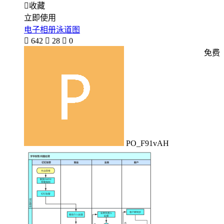

收藏
立即使用
电子相册泳道图

642

28

0
免费
PO_F91vAH