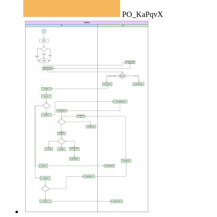
PO_KaPqvX