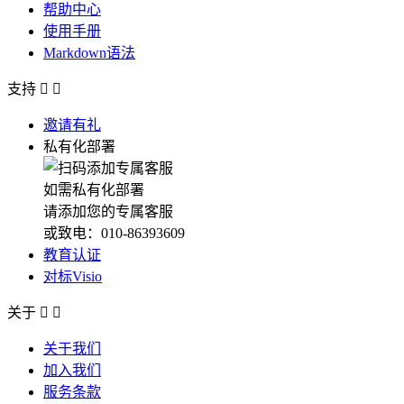
帮助中心
使用手册
Markdown语法
支持


邀请有礼
私有化部署
如需私有化部署
请添加您的专属客服
或致电：010-86393609
教育认证
对标Visio
关于


关于我们
加入我们
服务条款