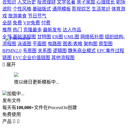
合知识
人文历史
投资理财
文学名著
亲子家庭
心理成长
职场
进阶
个性风格
基础版式
通用模板
影视综艺
生活常识
体育游
戏
旅游美食
节日节气
全部
免费
VIP免费
付费
推荐
热门
克隆最多
最新发布
达人作品
全部
基础流程图
甘特图
ER图
UML图
网络拓扑图
组织结构-
流程图
泳道图
平面图
电路图
图表/表格
架构图
原型图
BPMN2.0
韦恩图
关系图
逻辑图
魏朱商业模式
EPC事件过程
链图
EVC企业价值链图
其他流程图

展开
夜以继日更新模板中...
加载中...
发布文件
每天有
100,000+
文件在ProcessOn创建
免费使用
产品

