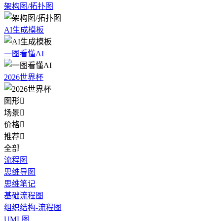
架构图/拓扑图
AI生成模板
一图看懂AI
2026世界杯
图形

场景

价格

推荐

全部
流程图
思维导图
思维笔记
基础流程图
组织结构-流程图
UML图