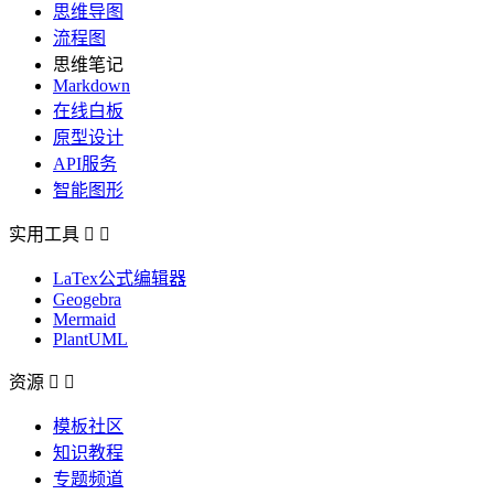
思维导图
流程图
思维笔记
Markdown
在线白板
原型设计
API服务
智能图形
实用工具


LaTex公式编辑器
Geogebra
Mermaid
PlantUML
资源


模板社区
知识教程
专题频道