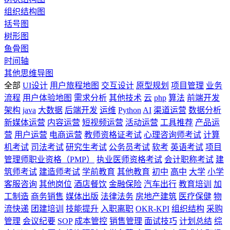
组织结构图
括号图
树形图
鱼骨图
时间轴
其他思维导图
全部
UI设计
用户旅程地图
交互设计
原型规划
项目管理
业务
流程
用户体验地图
需求分析
其他技术
云
php
算法
前端开发
架构
java
大数据
后端开发
运维
Python
AI
渠道运营
数据分析
新媒体运营
内容运营
短视频运营
活动运营
工具推荐
产品运
营
用户运营
电商运营
教师资格证考试
心理咨询师考试
计算
机考试
司法考试
研究生考试
公务员考试
软考
英语考试
项目
管理师职业资格（PMP）
执业医师资格考试
会计职称考试
建
筑师考试
建造师考试
学前教育
其他教育
初中
高中
大学
小学
客服咨询
其他岗位
酒店餐饮
金融保险
汽车出行
教育培训
加
工制造
商务销售
媒体出版
法律法务
房地产建筑
医疗保健
物
流快递
团建培训
技能提升
入职离职
OKR-KPI
组织结构
采购
管理
会议纪要
SOP
成本管控
销售管理
面试技巧
计划总结
综