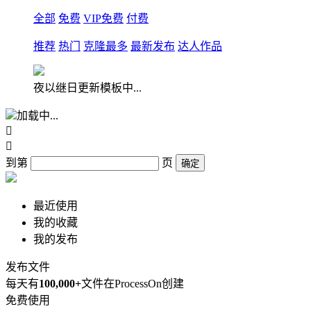
全部
免费
VIP免费
付费
推荐
热门
克隆最多
最新发布
达人作品
夜以继日更新模板中...
加载中...


到第
页
确定
最近使用
我的收藏
我的发布
发布文件
每天有
100,000+
文件在ProcessOn创建
免费使用