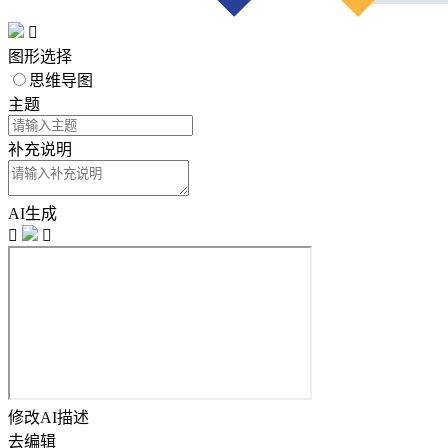

图形选择
思维导图
主题
补充说明
AI生成


修改AI描述
去编辑