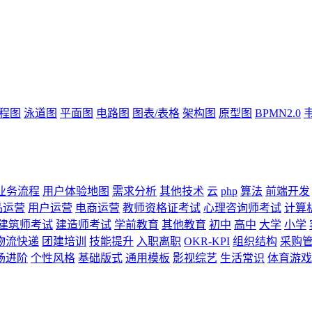
流程图
泳道图
平面图
电路图
图表/表格
架构图
原型图
BPMN2.0
业务流程
用户体验地图
需求分析
其他技术
云
php
算法
前端开发
品运营
用户运营
电商运营
教师资格证考试
心理咨询师考试
计算
建筑师考试
建造师考试
学前教育
其他教育
初中
高中
大学
小学
物流快递
团建培训
技能提升
入职离职
OKR-KPI
组织结构
采购
场进阶
个性风格
基础版式
通用模板
影视综艺
生活常识
体育游戏