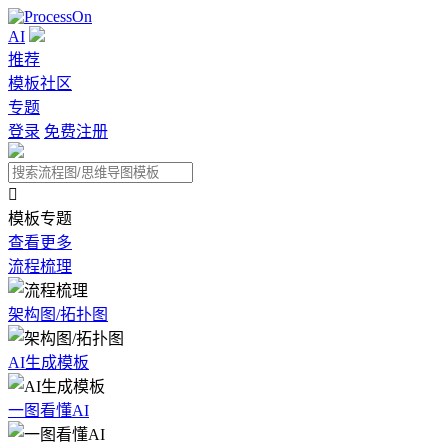
AI
推荐
模板社区
专题
登录
免费注册

模板专题
查看更多
流程梳理
架构图/拓扑图
AI生成模板
一图看懂AI