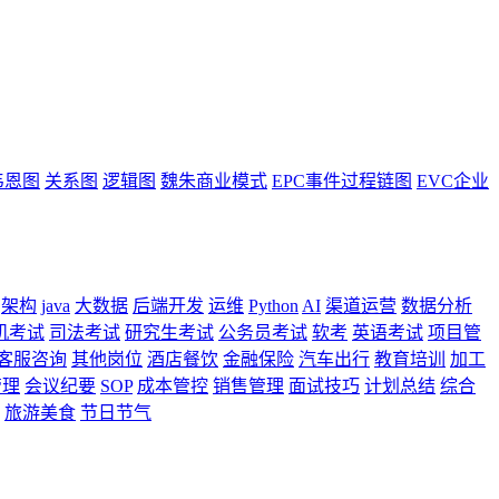
韦恩图
关系图
逻辑图
魏朱商业模式
EPC事件过程链图
EVC企业
架构
java
大数据
后端开发
运维
Python
AI
渠道运营
数据分析
机考试
司法考试
研究生考试
公务员考试
软考
英语考试
项目管
客服咨询
其他岗位
酒店餐饮
金融保险
汽车出行
教育培训
加工
管理
会议纪要
SOP
成本管控
销售管理
面试技巧
计划总结
综合
旅游美食
节日节气