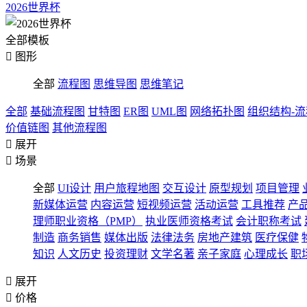
2026世界杯
全部模板

图形
全部
流程图
思维导图
思维笔记
全部
基础流程图
甘特图
ER图
UML图
网络拓扑图
组织结构-
价值链图
其他流程图

展开

场景
全部
UI设计
用户旅程地图
交互设计
原型规划
项目管理
新媒体运营
内容运营
短视频运营
活动运营
工具推荐
产
理师职业资格（PMP）
执业医师资格考试
会计职称考试
制造
商务销售
媒体出版
法律法务
房地产建筑
医疗保健
知识
人文历史
投资理财
文学名著
亲子家庭
心理成长
职

展开

价格