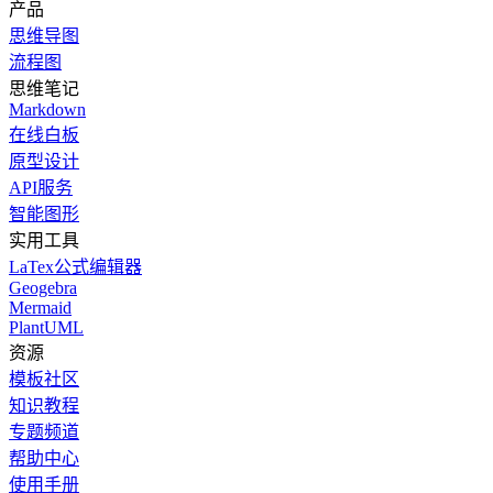
产品
思维导图
流程图
思维笔记
Markdown
在线白板
原型设计
API服务
智能图形
实用工具
LaTex公式编辑器
Geogebra
Mermaid
PlantUML
资源
模板社区
知识教程
专题频道
帮助中心
使用手册