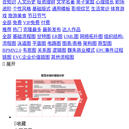
合知识
人文历史
投资理财
文学名著
亲子家庭
心理成长
职场
进阶
个性风格
基础版式
通用模板
影视综艺
生活常识
体育游
戏
旅游美食
节日节气
全部
免费
VIP免费
付费
推荐
热门
克隆最多
最新发布
达人作品
全部
基础流程图
甘特图
ER图
UML图
网络拓扑图
组织结构-
流程图
泳道图
平面图
电路图
图表/表格
架构图
原型图
BPMN2.0
韦恩图
关系图
逻辑图
魏朱商业模式
EPC事件过程
链图
EVC企业价值链图
其他流程图

展开

收藏