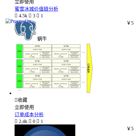
立即使用
蜜雪冰城价值链分析

4.5k

3

1
￥5
蜗牛

收藏
立即使用
订单成本分析

2.4k

0

1
￥5