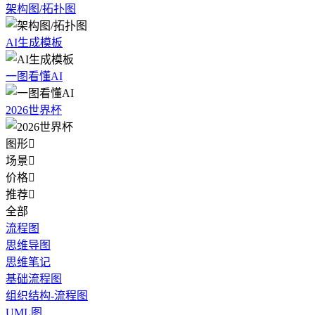
架构图/拓扑图
AI生成模板
一图看懂AI
2026世界杯
图形

场景

价格

推荐

全部
流程图
思维导图
思维笔记
基础流程图
组织结构-流程图
UML图