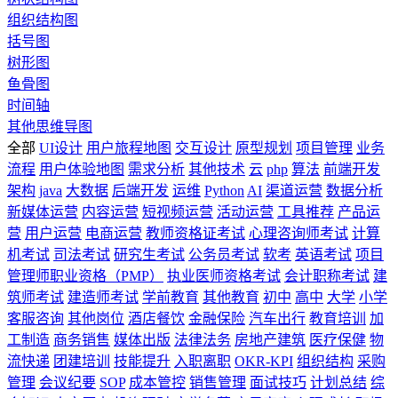
组织结构图
括号图
树形图
鱼骨图
时间轴
其他思维导图
全部
UI设计
用户旅程地图
交互设计
原型规划
项目管理
业务
流程
用户体验地图
需求分析
其他技术
云
php
算法
前端开发
架构
java
大数据
后端开发
运维
Python
AI
渠道运营
数据分析
新媒体运营
内容运营
短视频运营
活动运营
工具推荐
产品运
营
用户运营
电商运营
教师资格证考试
心理咨询师考试
计算
机考试
司法考试
研究生考试
公务员考试
软考
英语考试
项目
管理师职业资格（PMP）
执业医师资格考试
会计职称考试
建
筑师考试
建造师考试
学前教育
其他教育
初中
高中
大学
小学
客服咨询
其他岗位
酒店餐饮
金融保险
汽车出行
教育培训
加
工制造
商务销售
媒体出版
法律法务
房地产建筑
医疗保健
物
流快递
团建培训
技能提升
入职离职
OKR-KPI
组织结构
采购
管理
会议纪要
SOP
成本管控
销售管理
面试技巧
计划总结
综