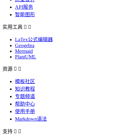
API服务
智能图形
实用工具


LaTex公式编辑器
Geogebra
Mermaid
PlantUML
资源


模板社区
知识教程
专题频道
帮助中心
使用手册
Markdown语法
支持

