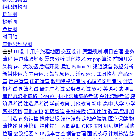
组织结构图
括号图
树形图
鱼骨图
时间轴
其他思维导图
全部
UI设计
用户旅程地图
交互设计
原型规划
项目管理
业务
流程
用户体验地图
需求分析
其他技术
云
php
算法
前端开发
架构
java
大数据
后端开发
运维
Python
AI
渠道运营
数据分析
新媒体运营
内容运营
短视频运营
活动运营
工具推荐
产品运
营
用户运营
电商运营
教师资格证考试
心理咨询师考试
计算
机考试
司法考试
研究生考试
公务员考试
软考
英语考试
项目
管理师职业资格（PMP）
执业医师资格考试
会计职称考试
建
筑师考试
建造师考试
学前教育
其他教育
初中
高中
大学
小学
客服咨询
其他岗位
酒店餐饮
金融保险
汽车出行
教育培训
加
工制造
商务销售
媒体出版
法律法务
房地产建筑
医疗保健
物
流快递
团建培训
技能提升
入职离职
OKR-KPI
组织结构
采购
管理
会议纪要
SOP
成本管控
销售管理
面试技巧
计划总结
综