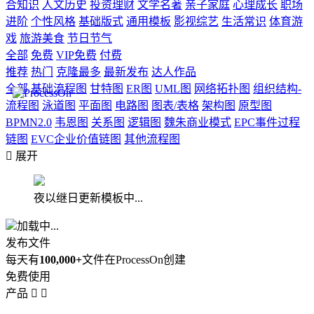
合知识
人文历史
投资理财
文学名著
亲子家庭
心理成长
职场
进阶
个性风格
基础版式
通用模板
影视综艺
生活常识
体育游
戏
旅游美食
节日节气
全部
免费
VIP免费
付费
推荐
热门
克隆最多
最新发布
达人作品
全部
基础流程图
甘特图
ER图
UML图
网络拓扑图
组织结构-
流程图
泳道图
平面图
电路图
图表/表格
架构图
原型图
BPMN2.0
韦恩图
关系图
逻辑图
魏朱商业模式
EPC事件过程
链图
EVC企业价值链图
其他流程图

展开
夜以继日更新模板中...
加载中...
发布文件
每天有
100,000+
文件在ProcessOn创建
免费使用
产品

