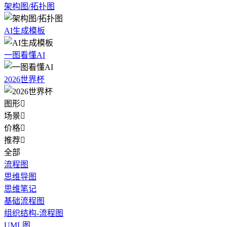
架构图/拓扑图
AI生成模板
一图看懂AI
2026世界杯
图形

场景

价格

推荐

全部
流程图
思维导图
思维笔记
基础流程图
组织结构-流程图
UML图