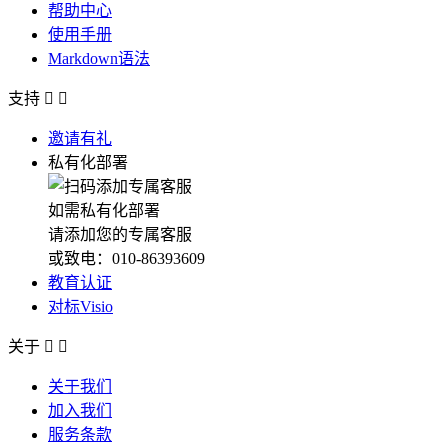
帮助中心
使用手册
Markdown语法
支持


邀请有礼
私有化部署
如需私有化部署
请添加您的专属客服
或致电：010-86393609
教育认证
对标Visio
关于


关于我们
加入我们
服务条款