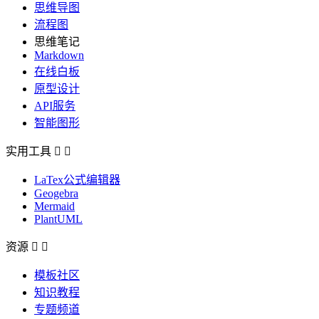
思维导图
流程图
思维笔记
Markdown
在线白板
原型设计
API服务
智能图形
实用工具


LaTex公式编辑器
Geogebra
Mermaid
PlantUML
资源


模板社区
知识教程
专题频道