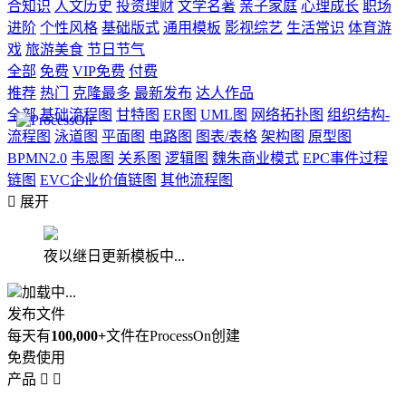
合知识
人文历史
投资理财
文学名著
亲子家庭
心理成长
职场
进阶
个性风格
基础版式
通用模板
影视综艺
生活常识
体育游
戏
旅游美食
节日节气
全部
免费
VIP免费
付费
推荐
热门
克隆最多
最新发布
达人作品
全部
基础流程图
甘特图
ER图
UML图
网络拓扑图
组织结构-
流程图
泳道图
平面图
电路图
图表/表格
架构图
原型图
BPMN2.0
韦恩图
关系图
逻辑图
魏朱商业模式
EPC事件过程
链图
EVC企业价值链图
其他流程图

展开
夜以继日更新模板中...
加载中...
发布文件
每天有
100,000+
文件在ProcessOn创建
免费使用
产品

