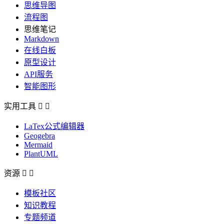
思维导图
流程图
思维笔记
Markdown
在线白板
原型设计
API服务
智能图形
实用工具


LaTex公式编辑器
Geogebra
Mermaid
PlantUML
资源


模板社区
知识教程
专题频道