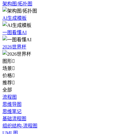
架构图/拓扑图
AI生成模板
一图看懂AI
2026世界杯
图形

场景

价格

推荐

全部
流程图
思维导图
思维笔记
基础流程图
组织结构-流程图
UML图