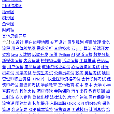
组织结构图
括号图
树形图
鱼骨图
时间轴
其他思维导图
全部
UI设计
用户旅程地图
交互设计
原型规划
项目管理
业务
流程
用户体验地图
需求分析
其他技术
云
php
算法
前端开发
架构
java
大数据
后端开发
运维
Python
AI
渠道运营
数据分析
新媒体运营
内容运营
短视频运营
活动运营
工具推荐
产品运
营
用户运营
电商运营
教师资格证考试
心理咨询师考试
计算
机考试
司法考试
研究生考试
公务员考试
软考
英语考试
项目
管理师职业资格（PMP）
执业医师资格考试
会计职称考试
建
筑师考试
建造师考试
学前教育
其他教育
初中
高中
大学
小学
客服咨询
其他岗位
酒店餐饮
金融保险
汽车出行
教育培训
加
工制造
商务销售
媒体出版
法律法务
房地产建筑
医疗保健
物
流快递
团建培训
技能提升
入职离职
OKR-KPI
组织结构
采购
管理
会议纪要
SOP
成本管控
销售管理
面试技巧
计划总结
综