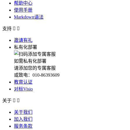
帮助中心
使用手册
Markdown语法
支持


邀请有礼
私有化部署
如需私有化部署
请添加您的专属客服
或致电：010-86393609
教育认证
对标Visio
关于


关于我们
加入我们
服务条款