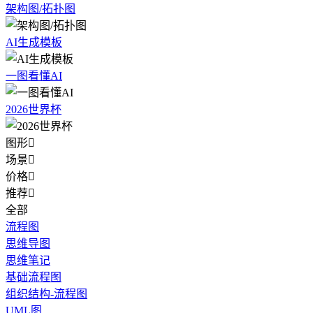
架构图/拓扑图
AI生成模板
一图看懂AI
2026世界杯
图形

场景

价格

推荐

全部
流程图
思维导图
思维笔记
基础流程图
组织结构-流程图
UML图