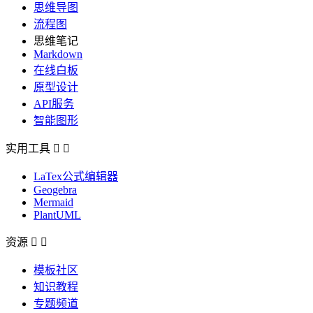
思维导图
流程图
思维笔记
Markdown
在线白板
原型设计
API服务
智能图形
实用工具


LaTex公式编辑器
Geogebra
Mermaid
PlantUML
资源


模板社区
知识教程
专题频道