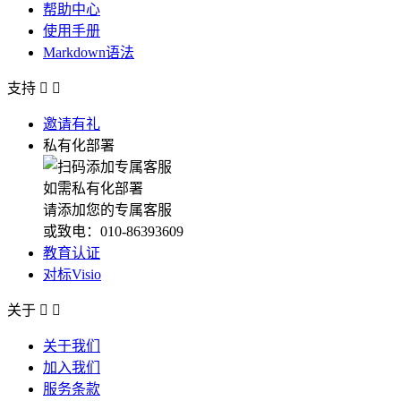
帮助中心
使用手册
Markdown语法
支持


邀请有礼
私有化部署
如需私有化部署
请添加您的专属客服
或致电：010-86393609
教育认证
对标Visio
关于


关于我们
加入我们
服务条款