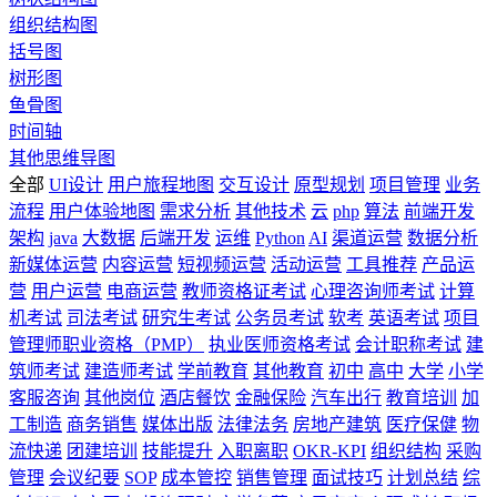
组织结构图
括号图
树形图
鱼骨图
时间轴
其他思维导图
全部
UI设计
用户旅程地图
交互设计
原型规划
项目管理
业务
流程
用户体验地图
需求分析
其他技术
云
php
算法
前端开发
架构
java
大数据
后端开发
运维
Python
AI
渠道运营
数据分析
新媒体运营
内容运营
短视频运营
活动运营
工具推荐
产品运
营
用户运营
电商运营
教师资格证考试
心理咨询师考试
计算
机考试
司法考试
研究生考试
公务员考试
软考
英语考试
项目
管理师职业资格（PMP）
执业医师资格考试
会计职称考试
建
筑师考试
建造师考试
学前教育
其他教育
初中
高中
大学
小学
客服咨询
其他岗位
酒店餐饮
金融保险
汽车出行
教育培训
加
工制造
商务销售
媒体出版
法律法务
房地产建筑
医疗保健
物
流快递
团建培训
技能提升
入职离职
OKR-KPI
组织结构
采购
管理
会议纪要
SOP
成本管控
销售管理
面试技巧
计划总结
综