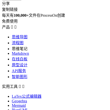
分享
复制链接
每天有
100,000+
文件在ProcessOn创建
免费使用
产品


思维导图
流程图
思维笔记
Markdown
在线白板
原型设计
API服务
智能图形
实用工具


LaTex公式编辑器
Geogebra
Mermaid
PlantUML