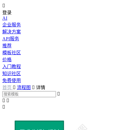

登录
AI
企业服务
解决方案
API服务
推荐
模板社区
价格
入门教程
知识社区
免费使用
首页

流程图

详情



