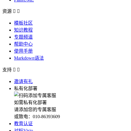
资源


模板社区
知识教程
专题频道
帮助中心
使用手册
Markdown语法
支持


邀请有礼
私有化部署
如需私有化部署
请添加您的专属客服
或致电：010-86393609
教育认证
对标Visio