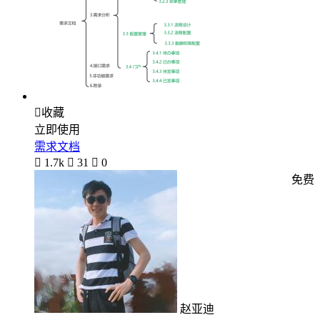

收藏
立即使用
需求文档

1.7k

31

0
免费
赵亚迪