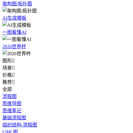
架构图/拓扑图
AI生成模板
一图看懂AI
2026世界杯
图形

场景

价格

推荐

全部
流程图
思维导图
思维笔记
基础流程图
组织结构-流程图
UML图