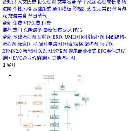
合知识
人文历史
投资理财
文学名著
亲子家庭
心理成长
职场
进阶
个性风格
基础版式
通用模板
影视综艺
生活常识
体育游
戏
旅游美食
节日节气
全部
免费
VIP免费
付费
推荐
热门
克隆最多
最新发布
达人作品
全部
基础流程图
甘特图
ER图
UML图
网络拓扑图
组织结构-
流程图
泳道图
平面图
电路图
图表/表格
架构图
原型图
BPMN2.0
韦恩图
关系图
逻辑图
魏朱商业模式
EPC事件过程
链图
EVC企业价值链图
其他流程图

展开