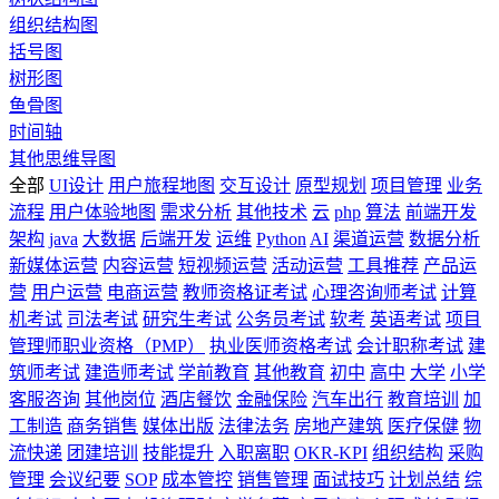
组织结构图
括号图
树形图
鱼骨图
时间轴
其他思维导图
全部
UI设计
用户旅程地图
交互设计
原型规划
项目管理
业务
流程
用户体验地图
需求分析
其他技术
云
php
算法
前端开发
架构
java
大数据
后端开发
运维
Python
AI
渠道运营
数据分析
新媒体运营
内容运营
短视频运营
活动运营
工具推荐
产品运
营
用户运营
电商运营
教师资格证考试
心理咨询师考试
计算
机考试
司法考试
研究生考试
公务员考试
软考
英语考试
项目
管理师职业资格（PMP）
执业医师资格考试
会计职称考试
建
筑师考试
建造师考试
学前教育
其他教育
初中
高中
大学
小学
客服咨询
其他岗位
酒店餐饮
金融保险
汽车出行
教育培训
加
工制造
商务销售
媒体出版
法律法务
房地产建筑
医疗保健
物
流快递
团建培训
技能提升
入职离职
OKR-KPI
组织结构
采购
管理
会议纪要
SOP
成本管控
销售管理
面试技巧
计划总结
综