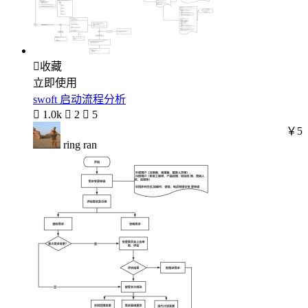

收藏
立即使用
swoft 启动流程分析

1.0k

2

5
￥5
ring ran