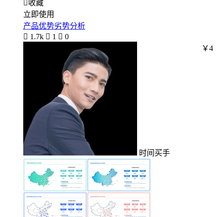

收藏
立即使用
产品优势劣势分析

1.7k

1

0
￥4
时间买手