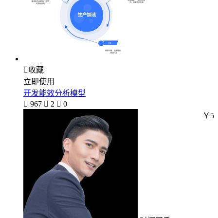

收藏
立即使用
开发能效分析模型

967

2

0
￥5