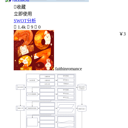

收藏
立即使用
SWOT分析

1.4k

9

0
￥3
faithinromance