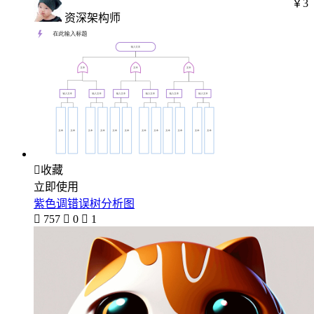
￥3
资深架构师

收藏
立即使用
紫色调错误树分析图

757

0

1