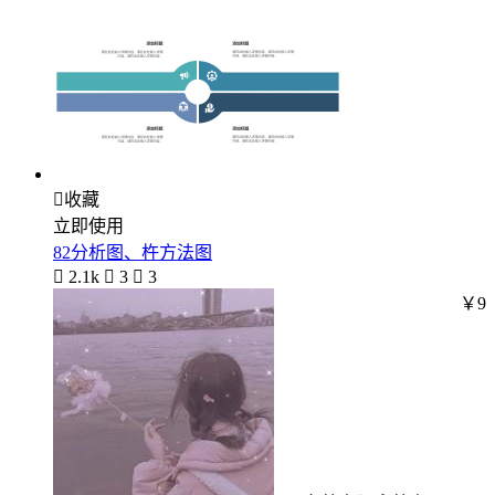

收藏
立即使用
82分析图、杵方法图

2.1k

3

3
￥9