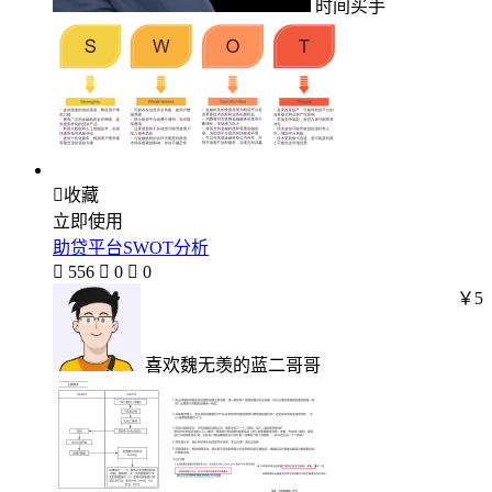
时间买手

收藏
立即使用
助贷平台SWOT分析

556

0

0
￥5
喜欢魏无羡的蓝二哥哥