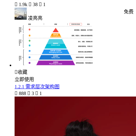

1.9k

38

1
免费
凌亮亮

收藏
立即使用
1.2.1 需求层次架构图

888

3

1