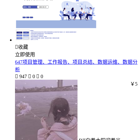

收藏
立即使用
647项目管理、工作报告、项目总结、数据运维、数据分
析

947

0

0
￥5