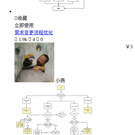

收藏
立即使用
需求变更流程优化

1.9k

4

0
￥3
小燕