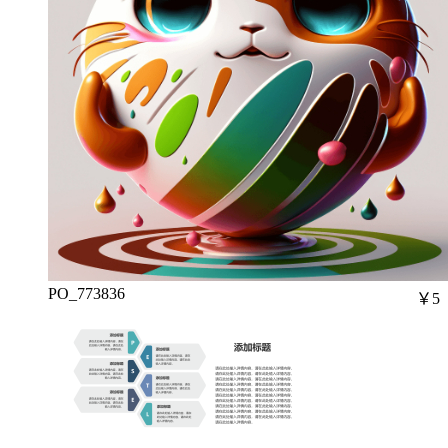
PO_773836
￥5