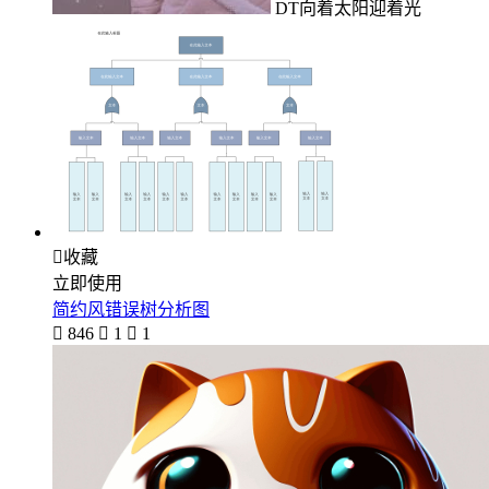
DT向着太阳迎着光

收藏
立即使用
简约风错误树分析图

846

1

1