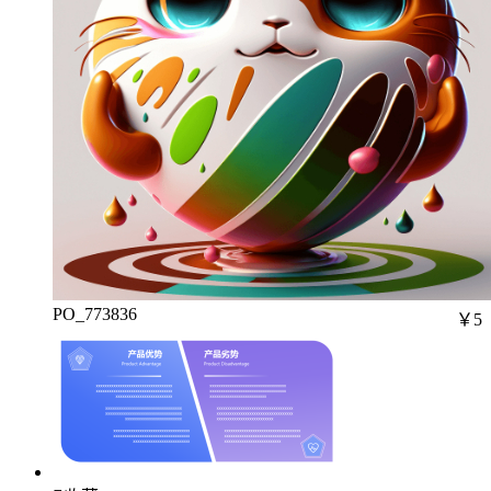
PO_773836
￥5