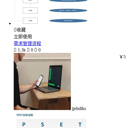

收藏
立即使用
需求管理流程

1.3k

0

0
￥5
jjehdlks