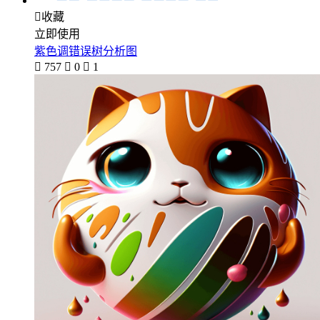

收藏
立即使用
紫色调错误树分析图

757

0

1