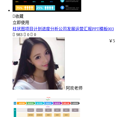

收藏
立即使用
柱状图项目计划进度分析公司发展运营汇报PPT模板003

983

0

0
￥5
阿欢老师