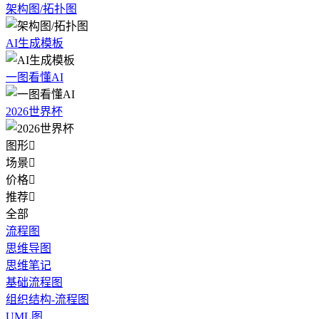
架构图/拓扑图
AI生成模板
一图看懂AI
2026世界杯
图形

场景

价格

推荐

全部
流程图
思维导图
思维笔记
基础流程图
组织结构-流程图
UML图