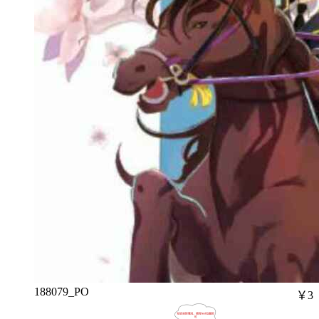
188079_PO
￥3