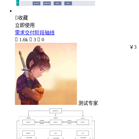

收藏
立即使用
需求交付阶段轴线

1.6k

3

0
￥3
测试专家