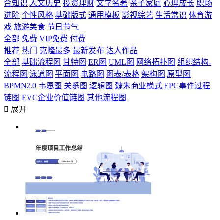
合知识
人文历史
投资理财
文学名著
亲子家庭
心理成长
职场
进阶
个性风格
基础版式
通用模板
影视综艺
生活常识
体育游
戏
旅游美食
节日节气
全部
免费
VIP免费
付费
推荐
热门
克隆最多
最新发布
达人作品
全部
基础流程图
甘特图
ER图
UML图
网络拓扑图
组织结构-
流程图
泳道图
平面图
电路图
图表/表格
架构图
原型图
BPMN2.0
韦恩图
关系图
逻辑图
魏朱商业模式
EPC事件过程
链图
EVC企业价值链图
其他流程图

展开