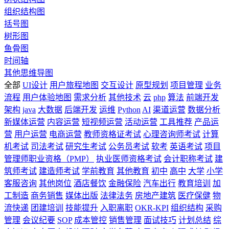
组织结构图
括号图
树形图
鱼骨图
时间轴
其他思维导图
全部
UI设计
用户旅程地图
交互设计
原型规划
项目管理
业务
流程
用户体验地图
需求分析
其他技术
云
php
算法
前端开发
架构
java
大数据
后端开发
运维
Python
AI
渠道运营
数据分析
新媒体运营
内容运营
短视频运营
活动运营
工具推荐
产品运
营
用户运营
电商运营
教师资格证考试
心理咨询师考试
计算
机考试
司法考试
研究生考试
公务员考试
软考
英语考试
项目
管理师职业资格（PMP）
执业医师资格考试
会计职称考试
建
筑师考试
建造师考试
学前教育
其他教育
初中
高中
大学
小学
客服咨询
其他岗位
酒店餐饮
金融保险
汽车出行
教育培训
加
工制造
商务销售
媒体出版
法律法务
房地产建筑
医疗保健
物
流快递
团建培训
技能提升
入职离职
OKR-KPI
组织结构
采购
管理
会议纪要
SOP
成本管控
销售管理
面试技巧
计划总结
综