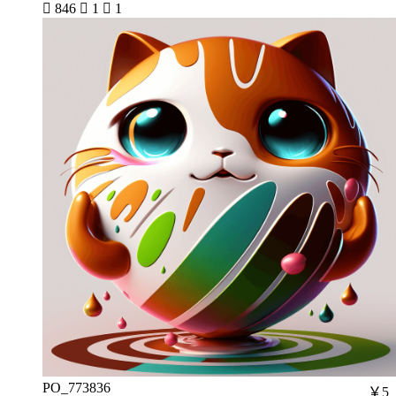

846

1

1
PO_773836
￥5