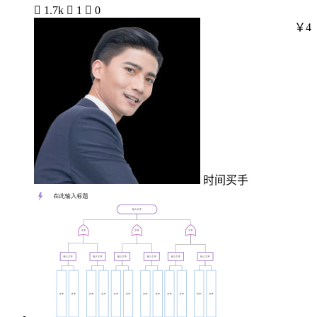

1.7k

1

0
￥4
时间买手