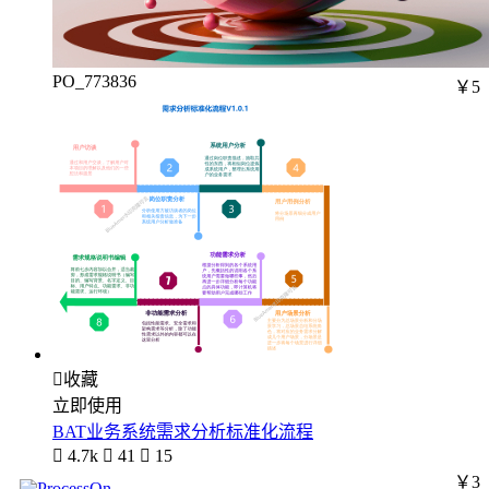
PO_773836
￥5

收藏
立即使用
BAT业务系统需求分析标准化流程

4.7k

41

15
￥3