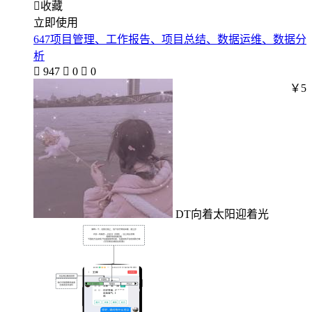

收藏
立即使用
647项目管理、工作报告、项目总结、数据运维、数据分
析

947

0

0
￥5
DT向着太阳迎着光